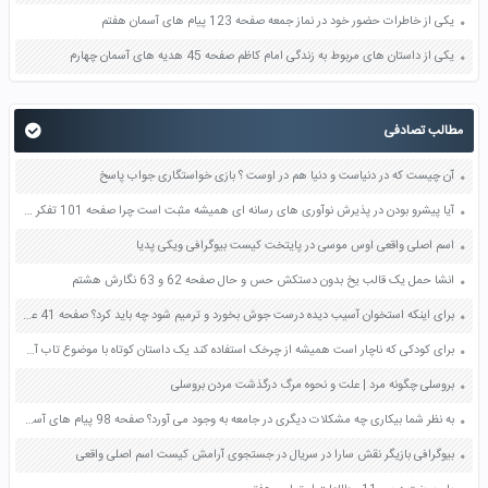
یکی از خاطرات حضور خود در نماز جمعه صفحه 123 پیام های آسمان هفتم
یکی از داستان های مربوط به زندگی امام کاظم صفحه 45 هدیه های آسمان چهارم
مطالب تصادفی
آن چیست که در دنیاست و دنیا هم در اوست ؟ بازی خواستگاری جواب پاسخ
آیا پیشرو بودن در پذیرش نوآوری های رسانه ای همیشه مثبت است چرا صفحه 101 تفکر و سواد رسانه ای دهم
اسم اصلی واقعی اوس موسی در پایتخت کیست بیوگرافی ویکی پدیا
انشا حمل یک قالب یخ بدون دستکش حس و حال صفحه 62 و 63 نگارش هشتم
برای اینکه استخوان آسیب دیده درست جوش بخورد و ترمیم شود چه باید کرد؟ صفحه 41 علوم پنجم
برای کودکی که ناچار است همیشه از چرخک استفاده کند یک داستان کوتاه با موضوع تاب آوری تحمل و امید بنویسید صفحه 129 تفکر و سبک زندگی هفتم
بروسلی چگونه مرد | علت و نحوه مرگ درگذشت مردن بروسلی
به نظر شما بیکاری چه مشکلات دیگری در جامعه به وجود می آورد؟ صفحه 98 پیام های آسمان هشتم
بیوگرافی بازیگر نقش سارا در سریال در جستجوی آرامش کیست اسم اصلی واقعی