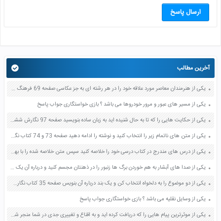
ارسال پاسخ
آخرین مطالب
یکی از هنرمندان معاصر مورد علاقه خود را در هر رشته ای به جز عکاسی صفحه 69 فرهنگ و هنر نهم
یکی از مسیر های عبور و مرور خودروها می باشد ؟ بازی خواستگاری جواب پاسخ
یکی از حکایت هایی را که تا به حال شنیده اید به زبان ساده بنویسید صفحه 97 نگارش ششم دبستان
یکی از متن های ناتمام زیر را انتخاب کنید و نوشته را ادامه دهید صفحه 73 و 74 کتاب نگارش فارسی پنجم دبستان
یکی از درس های مندرج در کتاب درسی خود را خلاصه کنید سپس متن خلاصه شده را با بهره گیری از روش های دسته بندی نمودار جدول نقشه مفهومی نشان دهید صفحه 118 نگارش یازدهم
یکی از صدا های آبشار به هم خوردن برگ ها زنبور را در ذهنتان مجسم کنید و درباره آن یک بند بنویسید صفحه 11 نگارش پنجم
یکی از دو موضوع را به دلخواه انتخاب کن و یک بند درباره آن بنویس صفحه 35 کتاب نگارش فارسی سوم
یکی از وسایل نقلیه می باشد ؟ بازی خواستگاری جواب پاسخ
یکی از موثرترین پیام هایی را که دریافت کرده اید و به اقناع و تغییری جدی در شما منجر شده است برسی کنید و علت این تاثیر گذاری قابل توجه را بنویسید صفحه 52 تفکر و سواد رسانه ای دهم