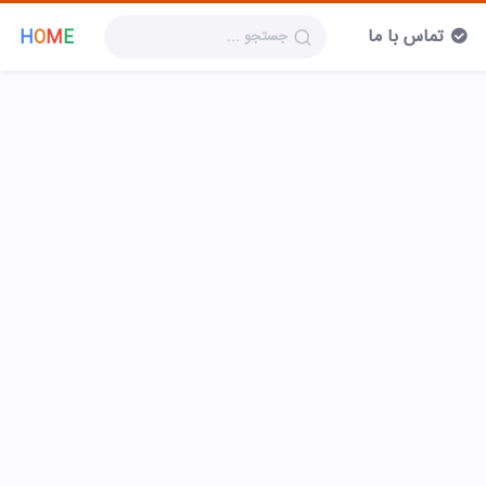
تماس با ما
H
O
M
E