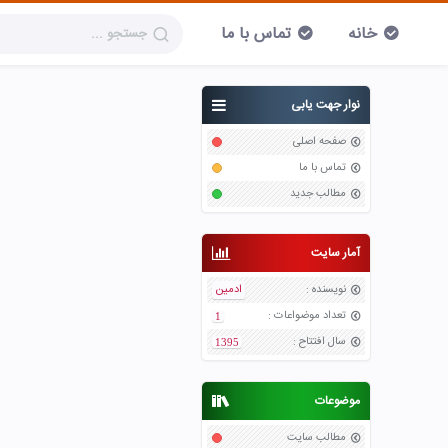
خانه
تماس با ما
نوار جهت یابی
صفحه اصلی
تماس با ما
مطالب جدید
آمار سایت
نویسنده
:
ادمین
تعداد موضواعات
:
1
سال افتتاح
:
1395
موضوعات
مطالب سایت