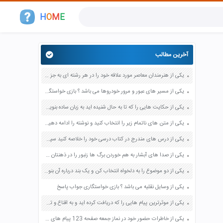
H
O
M
E
آخرین مطالب
یکی از هنرمندان معاصر مورد علاقه خود را در هر رشته ای به جز عکاسی صفحه 69 فرهنگ و هنر نهم
یکی از مسیر های عبور و مرور خودروها می باشد ؟ بازی خواستگاری جواب پاسخ
یکی از حکایت هایی را که تا به حال شنیده اید به زبان ساده بنویسید صفحه 97 نگارش ششم دبستان
یکی از متن های ناتمام زیر را انتخاب کنید و نوشته را ادامه دهید صفحه 73 و 74 کتاب نگارش فارسی پنجم دبستان
یکی از درس های مندرج در کتاب درسی خود را خلاصه کنید سپس متن خلاصه شده را با بهره گیری از روش های دسته بندی نمودار جدول نقشه مفهومی نشان دهید صفحه 118 نگارش یازدهم
یکی از صدا های آبشار به هم خوردن برگ ها زنبور را در ذهنتان مجسم کنید و درباره آن یک بند بنویسید صفحه 11 نگارش پنجم
یکی از دو موضوع را به دلخواه انتخاب کن و یک بند درباره آن بنویس صفحه 35 کتاب نگارش فارسی سوم
یکی از وسایل نقلیه می باشد ؟ بازی خواستگاری جواب پاسخ
یکی از موثرترین پیام هایی را که دریافت کرده اید و به اقناع و تغییری جدی در شما منجر شده است برسی کنید و علت این تاثیر گذاری قابل توجه را بنویسید صفحه 52 تفکر و سواد رسانه ای دهم
یکی از خاطرات حضور خود در نماز جمعه صفحه 123 پیام های آسمان هفتم