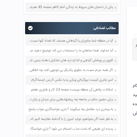
یکی از داستان های مربوط به زندگی امام کاظم صفحه 45 هدیه های آسمان چهارم
مطالب تصادفی
آیا در منطقه شما جانوران یا گیاهانی هستند که تعداد آنها نسبت به سال های قبل کم شده باشد یا از بین رفته باشند صفحه 85 مطالعات اجتماعی چهارم
آیا خداوند همه دعاهای ما را مستجاب می کند توضیح دهید صفحه 31 پیام های آسمان هفتم
افزون بر پوشش گیاهی و اندازه ذره های تشکیل دهنده زمین شیب زمین نیز در نفوذ آب به درون زمین تاثیر دارد چگونه صفحه 56 علوم هفتم
اگر همه مردم نسبت به حقوق یکدیگر بی توجهی کنند چه اتفاقی در جامعه خواهد افتاد؟ صفحه 124 پیام های آسمان هشتم
امیر جابری کیست بیوگرافی ویکی پدیا عکس آدرس اینستاگرام
ام
امکانات رفاهی آن منطقه چیست صفحه 24 کار و فناوری هفتم
ید
برای حضور سالم در جامعه چه پیشنهادهایی برای مردان و زنان دارید؟ صفحه 151 دین و زندگی دهم
ده
به بیماری درد مفاصل چه میگویند ؟ بازی خواستگاری جواب پاسخ
هش
به نظر شما اگر بخواهیم تولید امروز را با گدشته مقایسه کنیم کدام عوامل تولید بیشتر تغییر کرده اند یک مثال بزنید صفحه 34 مطالعات اجتماعی هفتم
پدیده ای طبیعی که باعث جذب اجسام می شود ؟ بازی خواستگاری جواب پاسخ