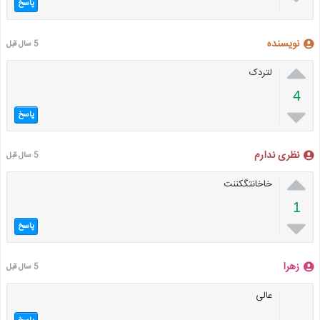
پاسخ
نویسنده
5 سال قبل

لتردک
4

پاسخ
نظری ندارم
5 سال قبل

خاخانتگکننت
1

پاسخ
زهرا
5 سال قبل
عالی