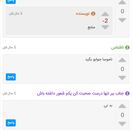

پاسخ

0
نویسنده
5 سال قبل

-2

منابع
ناشناس
5 سال قبل

ناموسا جوابو بگید
0

پاسخ
جناب ببر تنها درست صحبت کن یکم شعور داشته باش
5 سال قبل

بد نی
0

پاسخ