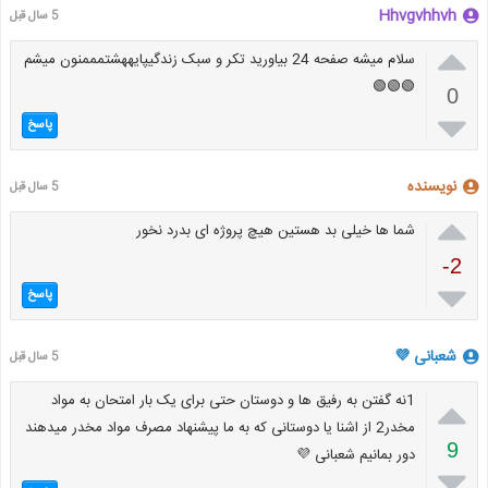
Hhvgvhhvh
5 سال قبل

سلام میشه صفحه 24 بیاورید تکر و سبک زندگیپایههشتمممنون میشم
🟢🟢🟢
0

پاسخ
نویسنده
5 سال قبل

شما ها خیلی بد هستین هیچ پروژه ای بدرد نخور
-2

پاسخ
شعبانی 💜
5 سال قبل

1نه گفتن به رفیق ها و دوستان حتی برای یک بار امتحان به مواد
مخدر2 از اشنا یا دوستانی که به ما پیشنهاد مصرف مواد مخدر میدهند
9
دور بمانیم شعبانی 💜
