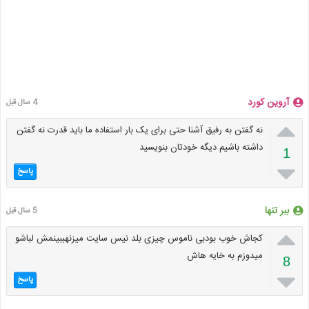
آروین کورد
4 سال قبل

نه گفتن به رفیق آشنا حتی برای یک بار استفاده ما باید قدرت نه گفتن
داشته باشیم دیگه خودتان بنویسید
1

پاسخ
ببر تنها
5 سال قبل

کجاش خوب بودبی ناموس چیزی بلد نیس سایت میزنهببینمش لباشو
میدوزم به خایه هاش
8

پاسخ