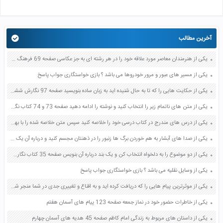
آخرین مطالب
یکی از هنرمندان معاصر مورد علاقه خود را در هر رشته ای به جز عکاسی صفحه 69 فرهنگ و هنر نهم
یکی از مسیر های عبور و مرور خودروها می باشد ؟ بازی خواستگاری جواب پاسخ
یکی از حکایت هایی را که تا به حال شنیده اید به زبان ساده بنویسید صفحه 97 نگارش ششم دبستان
یکی از متن های ناتمام زیر را انتخاب کنید و نوشته را ادامه دهید صفحه 73 و 74 کتاب نگارش فارسی پنجم دبستان
یکی از درس های مندرج در کتاب درسی خود را خلاصه کنید سپس متن خلاصه شده را با بهره گیری از روش های دسته بندی نمودار جدول نقشه مفهومی نشان دهید صفحه 118 نگارش یازدهم
یکی از صدا های آبشار به هم خوردن برگ ها زنبور را در ذهنتان مجسم کنید و درباره آن یک بند بنویسید صفحه 11 نگارش پنجم
یکی از دو موضوع را به دلخواه انتخاب کن و یک بند درباره آن بنویس صفحه 35 کتاب نگارش فارسی سوم
یکی از وسایل نقلیه می باشد ؟ بازی خواستگاری جواب پاسخ
یکی از موثرترین پیام هایی را که دریافت کرده اید و به اقناع و تغییری جدی در شما منجر شده است برسی کنید و علت این تاثیر گذاری قابل توجه را بنویسید صفحه 52 تفکر و سواد رسانه ای دهم
یکی از خاطرات حضور خود در نماز جمعه صفحه 123 پیام های آسمان هفتم
یکی از داستان های مربوط به زندگی امام کاظم صفحه 45 هدیه های آسمان چهارم