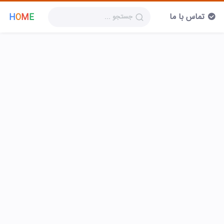
تماس با ما
H
O
M
E