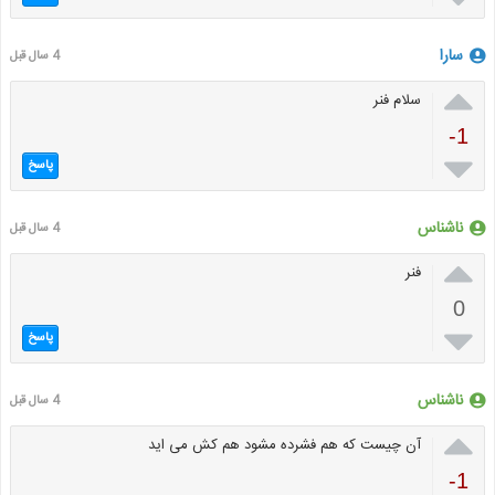
سارا
4 سال قبل

سلام فنر
-1

پاسخ
ناشناس
4 سال قبل

فنر
0

پاسخ
ناشناس
4 سال قبل

آن چیست که هم فشرده مشود هم کش می اید
-1