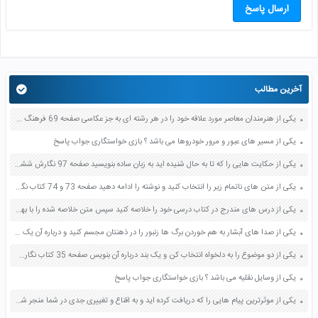
ارسال پاسخ
آخرین مطالب
یکی از هنرمندان معاصر مورد علاقه خود را در هر رشته ای به جز عکاسی صفحه 69 فرهنگ و هنر نهم
یکی از مسیر های عبور و مرور خودروها می باشد ؟ بازی خواستگاری جواب پاسخ
یکی از حکایت هایی را که تا به حال شنیده اید به زبان ساده بنویسید صفحه 97 نگارش ششم دبستان
یکی از متن های ناتمام زیر را انتخاب کنید و نوشته را ادامه دهید صفحه 73 و 74 کتاب نگارش فارسی پنجم دبستان
یکی از درس های مندرج در کتاب درسی خود را خلاصه کنید سپس متن خلاصه شده را با بهره گیری از روش های دسته بندی نمودار جدول نقشه مفهومی نشان دهید صفحه 118 نگارش یازدهم
یکی از صدا های آبشار به هم خوردن برگ ها زنبور را در ذهنتان مجسم کنید و درباره آن یک بند بنویسید صفحه 11 نگارش پنجم
یکی از دو موضوع را به دلخواه انتخاب کن و یک بند درباره آن بنویس صفحه 35 کتاب نگارش فارسی سوم
یکی از وسایل نقلیه می باشد ؟ بازی خواستگاری جواب پاسخ
یکی از موثرترین پیام هایی را که دریافت کرده اید و به اقناع و تغییری جدی در شما منجر شده است برسی کنید و علت این تاثیر گذاری قابل توجه را بنویسید صفحه 52 تفکر و سواد رسانه ای دهم