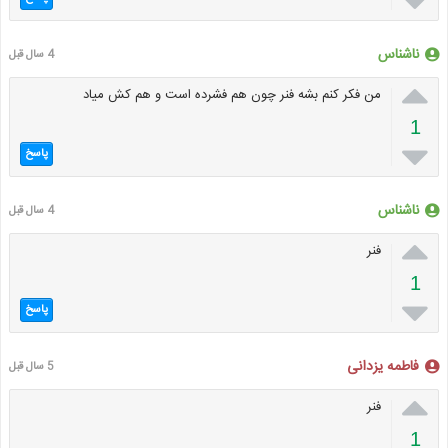

ناشناس
4 سال قبل

من فکر کنم بشه فنر چون هم فشرده است و هم کش میاد
1

پاسخ
ناشناس
4 سال قبل

فنر
1

پاسخ
فاطمه یزدانی
5 سال قبل

فنر
1