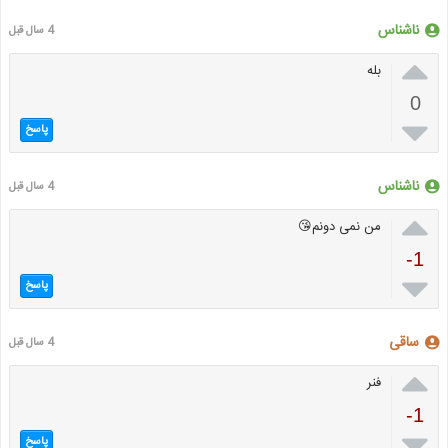
ناشناس
4 سال قبل

بله
0

پاسخ
ناشناس
4 سال قبل

من نمی دونم😘
-1

پاسخ
ساقی
4 سال قبل

فنر
-1

پاسخ