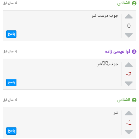
ناشناس
4 سال قبل

جواب درست فنر
0

پاسخ
آوا عیسی زاده
4 سال قبل

جواب.👇👇فنر
-2

پاسخ
ناشناس
4 سال قبل

فنر
-1

پاسخ