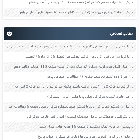
یکی از خاطرات حضور خود در نماز جمعه صفحه 123 پیام های آسمان هفتم
یکی از داستان های مربوط به زندگی امام کاظم صفحه 45 هدیه های آسمان چهارم
مطالب تصادفی
آیا به غیر از این مواد طبیعی کامپوزیت یا نانوکامپوزیت هایی وجود دارند که این خاصیت را داشته باشند کدام ذرات و ماده پایه این خواص را دارند صفحه 81 کاربرد فناوری های نوین یازدهم
آیا فردا مدارس تبریز آذربایجان شرقی آلودگی هوا تعطیل 26 آذر ماه 96 تعطیلی
از میان اقدام های اولیه امدادی کدامیک مهم تر است؟ صفحه 110 آمادگی دفاعی دهم
از هر قاره دو کشور نام ببرید صفحه 73 مطالعات اجتماعی پنجم
اگر تنها دو ظرف 3 و 10 لیتری داشته باشید چگونه می توانید با این دو ظرف 8 لیتر آب از رودخانه بردارید صفحه 6 کار و فناوری هفتم
امیر جابری کیست بیوگرافی ویکی پدیا عکس آدرس اینستاگرام
ایران در نیمکره شمالی قرار دارد یا نیمکره جنوبی نیمکره شرقی یا غربی صفحه 6 مطالعات اجتماعی نهم
بازیگر نقش جومونگ در سریال جومونگ کیست ؟ اسم واقعی خارجی بیوگرافی
پیامبران به مردم کمک میکردند تا صفحه 16 هدیه های آسمان ششم
جانداری بزرگ در اقیانوس ها و دریاها ؟ بازی خواستگاری جواب پاسخ