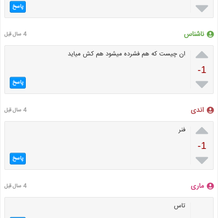

پاسخ
ناشناس
4 سال قبل

ان چیست که هم فشرده میشود هم کش میاید
-1

پاسخ
اندی
4 سال قبل

فنر
-1

پاسخ
ماری
4 سال قبل
تاس