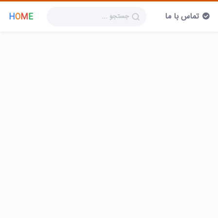
تماس با ما
H
O
M
E