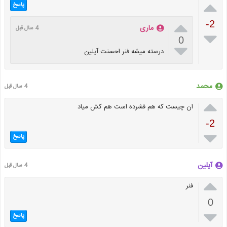

پاسخ

-2
ماری
4 سال قبل

0

درسته میشه فنر احسنت آیلین
محمد
4 سال قبل

ان چیست که هم فشرده است هم کش میاد
-2

پاسخ
آیلین
4 سال قبل

فنر
0

پاسخ