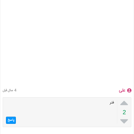
علی
4 سال قبل

فنر
2

پاسخ