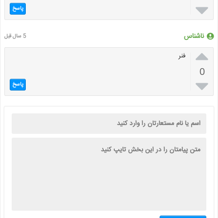

پاسخ
ناشناس
5 سال قبل

فنر
0

پاسخ