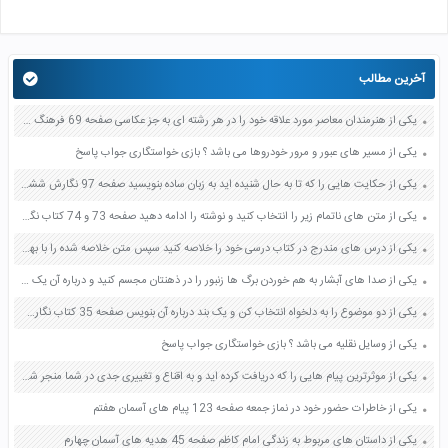
آخرین مطالب
یکی از هنرمندان معاصر مورد علاقه خود را در هر رشته ای به جز عکاسی صفحه 69 فرهنگ و هنر نهم
یکی از مسیر های عبور و مرور خودروها می باشد ؟ بازی خواستگاری جواب پاسخ
یکی از حکایت هایی را که تا به حال شنیده اید به زبان ساده بنویسید صفحه 97 نگارش ششم دبستان
یکی از متن های ناتمام زیر را انتخاب کنید و نوشته را ادامه دهید صفحه 73 و 74 کتاب نگارش فارسی پنجم دبستان
یکی از درس های مندرج در کتاب درسی خود را خلاصه کنید سپس متن خلاصه شده را با بهره گیری از روش های دسته بندی نمودار جدول نقشه مفهومی نشان دهید صفحه 118 نگارش یازدهم
یکی از صدا های آبشار به هم خوردن برگ ها زنبور را در ذهنتان مجسم کنید و درباره آن یک بند بنویسید صفحه 11 نگارش پنجم
یکی از دو موضوع را به دلخواه انتخاب کن و یک بند درباره آن بنویس صفحه 35 کتاب نگارش فارسی سوم
یکی از وسایل نقلیه می باشد ؟ بازی خواستگاری جواب پاسخ
یکی از موثرترین پیام هایی را که دریافت کرده اید و به اقناع و تغییری جدی در شما منجر شده است برسی کنید و علت این تاثیر گذاری قابل توجه را بنویسید صفحه 52 تفکر و سواد رسانه ای دهم
یکی از خاطرات حضور خود در نماز جمعه صفحه 123 پیام های آسمان هفتم
یکی از داستان های مربوط به زندگی امام کاظم صفحه 45 هدیه های آسمان چهارم