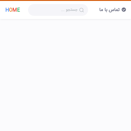
تماس با ما
H
O
M
E