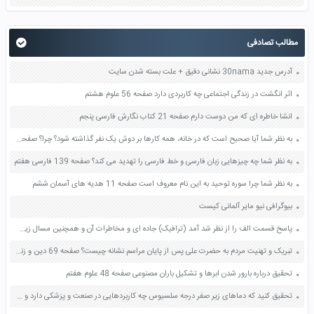
مطالب تصادفی
آدرس جدید 30nama نشانی دقیق + علت بسته شدن سایت
اثر انگشت در زندگی اجتماعی چه کاربردی دارد صفحه 56 علوم هشتم
انشا خاطره ای که من دوست دارم صفحه 21 کتاب نگارش فارسی پنجم
به نظر شما آیا صحیح است که در خانه، همه کارها بر دوش یک نفر گذاشته شود؟ چرا؟ صفحه 6 مطالعات اجتماعی هشتم
به نظر شما چه چیزهایی زبان فارسی و خط فارسی را تهدید می کند؟ صفحه 139 فارسی هفتم
به نظر شما چرا سوره توحید به این نام معروف است صفحه 11 هدیه های آسمان ششم
بیوگرافی نیو مایر آلمانی کیست
پاسخ قسمت الف را از نظر شد آمد (ترافیک) جاده ای و مخاطرات آن و همچنین مسال زیست محیطی در گروه خود به بحث بگذارید و نتیجه را به کلاس اراه کنید صفحه 75 علوم هفتم
تبریک و تهنیت مردم به حضرت علی پس از پایان مراسم نشانه چیست؟ صفحه 69 دین و زندگی یازدهم
تحقیق درباره بارور شدن ابرها و تشکیل باران مصنوعی صفحه 48 علوم هفتم
تحقیق کنید که دماهای زیر صفر درجه سلسیوس چه کاربردهایی در صنعت و پزشکی دارد و چگونه به این دماها می رسند صفحه 141 آزمایشگاه علوم تجربی دهم