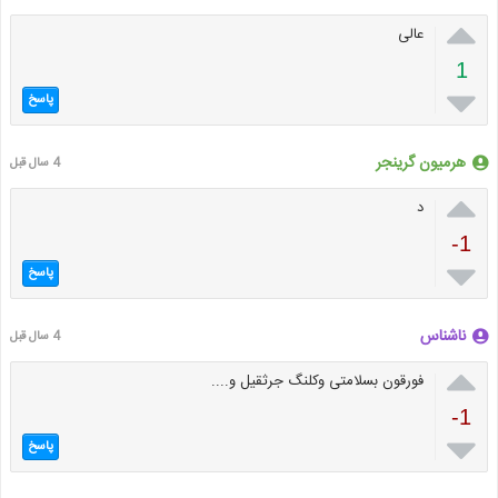

عالی
1

پاسخ
هرمیون گرینجر
4 سال قبل

د
-1

پاسخ
ناشناس
4 سال قبل

فورقون بسلامتی وکلنگ جرثقیل و....
-1

پاسخ