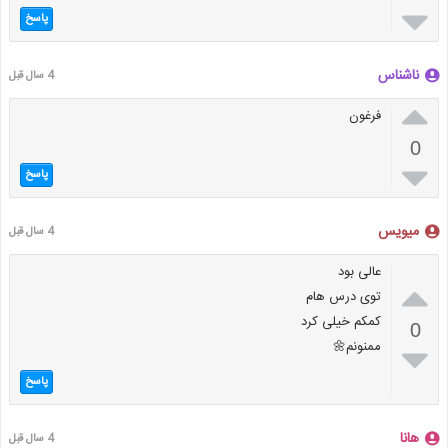

پاسخ
ناشناس
4 سال قبل

فرغون
0

پاسخ
میویس
4 سال قبل
عالی بود

توی درس هام
کمکم خیلی کرد
0
ممنونم🌼

پاسخ
هانا
4 سال قبل