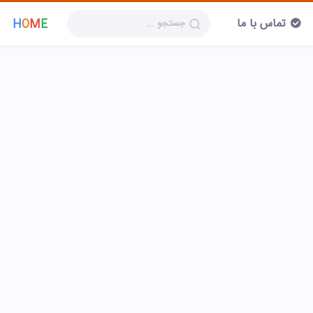
تماس با ما
H
O
M
E