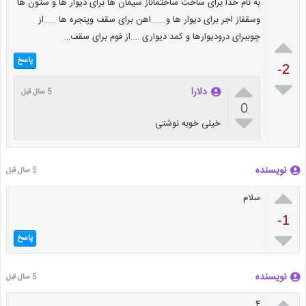
به نام خدا برای ساخت ساختماناز سیمان ها برای دیوار ها و ستون ها
وسقفاز اجر برای دیوار ها و…….اهن برای سقف وپنجره ها ……از
چوببرای درودیوارها و کمد دیواری ….از فوم برای سقف…

پاسخ
-2


دلارا
5 سال قبل
0

خیلی خوبه نوشتی
نویسنده
5 سال قبل

سلام
-1

پاسخ
نویسنده
5 سال قبل

۴