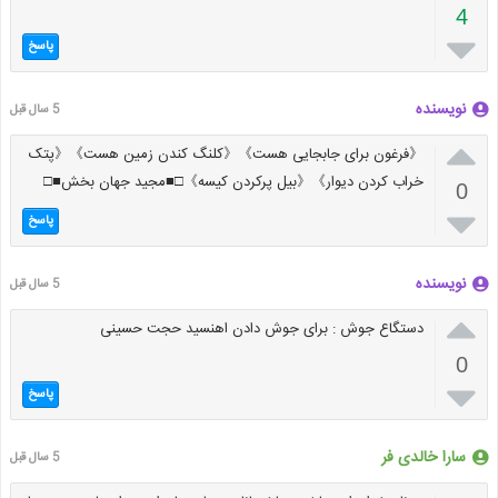
4

پاسخ
نویسنده
5 سال قبل

《فرغون برای جابجایی هست》《کلنگ کندن زمین هست》《پتک
خراب کردن دیوار》《بیل پرکردن کیسه》□■مجید جهان بخش■□
0

پاسخ
نویسنده
5 سال قبل

دستگاع جوش : برای جوش دادن اهنسید حجت حسینی
0

پاسخ
سارا خالدی فر
5 سال قبل