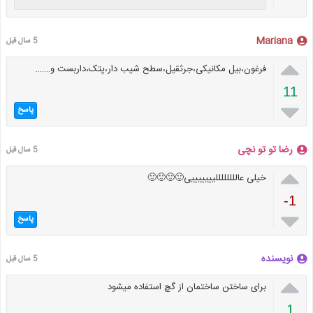
Mariana
5 سال قبل

فرغون،بیل مکانیکی،جرثقیل،سطح شیب دار،پتک،داربست و…….
11

پاسخ
رضا تو تو نچی
5 سال قبل

خیلی عاللللللللیییییییی🙂🙂🙂🙂
-1

پاسخ
نویسنده
5 سال قبل

برای ساختن ساختمان از گچ استفاده میشود
1