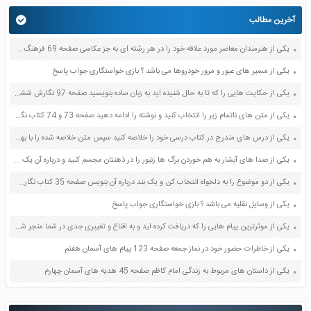
آخرین مطالب
یکی از هنرمندان معاصر مورد علاقه خود را در هر رشته ای به جز عکاسی صفحه 69 فرهنگ و هنر نهم
یکی از مسیر های عبور و مرور خودروها می باشد ؟ بازی خواستگاری جواب پاسخ
یکی از حکایت هایی را که تا به حال شنیده اید به زبان ساده بنویسید صفحه 97 نگارش ششم دبستان
یکی از متن های ناتمام زیر را انتخاب کنید و نوشته را ادامه دهید صفحه 73 و 74 کتاب نگارش فارسی پنجم دبستان
یکی از درس های مندرج در کتاب درسی خود را خلاصه کنید سپس متن خلاصه شده را با بهره گیری از روش های دسته بندی نمودار جدول نقشه مفهومی نشان دهید صفحه 118 نگارش یازدهم
یکی از صدا های آبشار به هم خوردن برگ ها زنبور را در ذهنتان مجسم کنید و درباره آن یک بند بنویسید صفحه 11 نگارش پنجم
یکی از دو موضوع را به دلخواه انتخاب کن و یک بند درباره آن بنویس صفحه 35 کتاب نگارش فارسی سوم
یکی از وسایل نقلیه می باشد ؟ بازی خواستگاری جواب پاسخ
یکی از موثرترین پیام هایی را که دریافت کرده اید و به اقناع و تغییری جدی در شما منجر شده است برسی کنید و علت این تاثیر گذاری قابل توجه را بنویسید صفحه 52 تفکر و سواد رسانه ای دهم
یکی از خاطرات حضور خود در نماز جمعه صفحه 123 پیام های آسمان هفتم
یکی از داستان های مربوط به زندگی امام کاظم صفحه 45 هدیه های آسمان چهارم