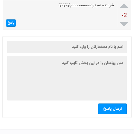

شرمنده نمیدونمممممممممم🤣🤣🤣
-2

پاسخ
ارسال پاسخ