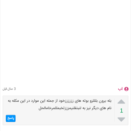
اب
3 سال قبل

بله برون بلللزو بوته های ززززززخود از جمله این موارد در این مکله به
نام های دیگر نیز به لنبنقلنیمزززتخبمللمرخامالحل
1

پاسخ