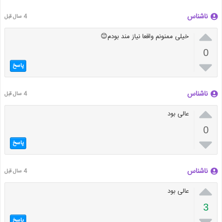
ناشناس
4 سال قبل

خیلی ممنونم واقعا نیاز مند بودم😊
0

پاسخ
ناشناس
4 سال قبل

عالی بود
0

پاسخ
ناشناس
4 سال قبل

عالی بود
3

پاسخ