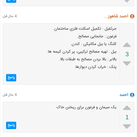
احمد شاهوز...
4 سال قبل
جرثقیل : تکمیل اسکلت فلزی ساختمان.
فرغون : جابجایی مصالح.

کلنگ یا بیل مکانیکی : کندن.
بیل : تهیه مصالح ترکیبی، پر کردن کیسه ها.
3
بالابر : بالا بردن مصالح به طبقات بالا.

پتک : خراب کردن دیوارها.
پاسخ
احمد
4 سال قبل

یک سیمان و فرغون برای ریختن خاک
1

پاسخ