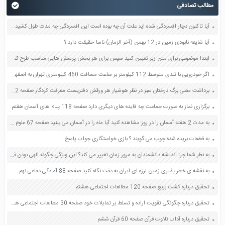
مطالب تصادفی
آیا تاکنون دچار افسردگی شده اید علت آن چه بوده است این افسردگی چه مدت طول کشید علائم آن چه بود در یک برگه کاغذ به سوالات پاسخ دهید و برخی از آنها را برای دیگران بخوانید صفحه 145 تفکر و سبک زندگی هشتم
آیا شایعه نابودی زمین در 12 بهمن (آخر الزمان) ناسا حقیقت دارد ؟
ابتدا موضوعی برای متن زیر تعیین کنید سپس برای هر بخش پرسش هایی مناسب طرح کنید صفحه 82 نگارش هفتم
اگر خودرویی با تندی متوسط 112 کیلومتر بر ساعت مسافت 460 کیلومتری تهران به اصفهان را از مسیر آزادراه طی کند مدت زمان حرکت آن را به دست آورید صفحه 46 علوم نهم
برداشت معنی برگ درختان سبز در نظر هوشیار هر ورقش دفتریست معرفت کردگار صفحه 12 فارسی ششم
برگزاری نماز به صورت جماعت چه فایده های دیگری دارد صفحه 118 پیام های آسمان هفتم
به مدت 2 هفته آسمان را در روز مشاهده کنید آیا ماه را در آسمان می بینید صفحه 67 علوم چهارم
به قطعات بریده شده چوب می گویند ؟ بازی خواستگاری جواب پاسخ
به نظر شما چرا اندیشه دانشمندان به مرور زمان تغییر می کند؟ این ویژگی چگونه الهی بودن قرآن را اثبات می کند؟ صفحه 43 دین و زندگی یازدهم
به نقشه ی خطر پذیری زمین لرزه ای ایران به دقت نگاه کنید صفحه 88 آمادگی دفاعی نهم
تحقیق درباره کشت برنج صفحه 120 مطالعات اجتماعی هشتم
تحقیق درباره چگونگی تقویت اراده و تسلط بر تمایلات خود صفحه 30 مطالعات اجتماعی هشتم
تحقیق درباره آداب تلاوت قرآن صفحه 60 قرآن ششم