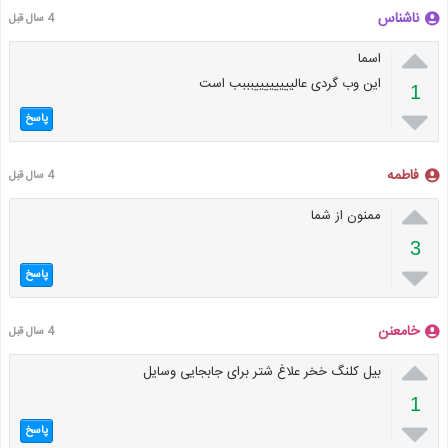
ناشناس
4 سال قبل

اسما
این وب گردی عالییییییییبببب است
1

پاسخ
فاطمه
4 سال قبل

ممنون از شما
3

پاسخ
خامعنن
4 سال قبل

بیل کلنگ خخر علاغ شتر برای جابجایی وسایل
1

پاسخ