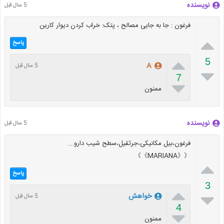
نویسنده
5 سال قبل
فرغون : جا به جایی مصالح ، پتک: خراب کردن دیوار کارین

پاسخ

5
A
5 سال قبل

7

ممنون
نویسنده
5 سال قبل
فرغون،بیل مکانیکی،جرثقیل،سطح شیب دارو….
《《MARIANA》》

پاسخ
3


خواهش
5 سال قبل
4

ممنون