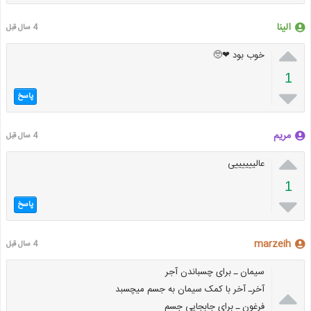
الینا
4 سال قبل

خوب بود ❤🥺
1

پاسخ
مریم
4 سال قبل

عالییییییی
1

پاسخ
marzeih
4 سال قبل
سیمان ـ برای چسباندن آجر

آخرـ آخر با کمک سیمان به جسم میچسبد
فرغون ـ برای جابجایی جسم