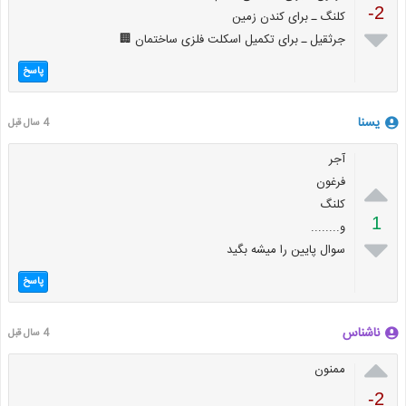
-2
کلنگ ـ برای کندن زمین

جرثقیل ـ برای تکمیل اسکلت فلزی ساختمان 🏢
پاسخ
یسنا
4 سال قبل
آجر

فرغون
کلنگ
1
و........

سوال پایین را میشه بگید
پاسخ
ناشناس
4 سال قبل

ممنون
-2