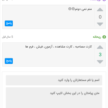

منم نمی دونم😔😔
0

پاسخ
ریحانه
5 سال قبل

کارت مصاحبه ، کارت مشاهده ، آزمون، فیش ، فرم ها
3

پاسخ