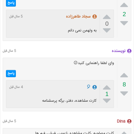

پاسخ

2
سجاد طاهرزاده
5 سال قبل

0

به ولهمن نمی دانم
نویسنده
5 سال قبل
وای لطفا راهنمایی کنید😕

پاسخ

8
🎈
4 سال قبل

1

کارت مشاهده، دفتر، برگه پرسشنامه
Dina
5 سال قبل

کارت مصاحبه ،کارت مشاهده ،ازمون، فیش، فرم ها