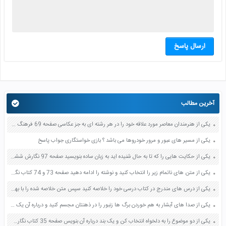
ارسال پاسخ
آخرین مطالب
یکی از هنرمندان معاصر مورد علاقه خود را در هر رشته ای به جز عکاسی صفحه 69 فرهنگ و هنر نهم
یکی از مسیر های عبور و مرور خودروها می باشد ؟ بازی خواستگاری جواب پاسخ
یکی از حکایت هایی را که تا به حال شنیده اید به زبان ساده بنویسید صفحه 97 نگارش ششم دبستان
یکی از متن های ناتمام زیر را انتخاب کنید و نوشته را ادامه دهید صفحه 73 و 74 کتاب نگارش فارسی پنجم دبستان
یکی از درس های مندرج در کتاب درسی خود را خلاصه کنید سپس متن خلاصه شده را با بهره گیری از روش های دسته بندی نمودار جدول نقشه مفهومی نشان دهید صفحه 118 نگارش یازدهم
یکی از صدا های آبشار به هم خوردن برگ ها زنبور را در ذهنتان مجسم کنید و درباره آن یک بند بنویسید صفحه 11 نگارش پنجم
یکی از دو موضوع را به دلخواه انتخاب کن و یک بند درباره آن بنویس صفحه 35 کتاب نگارش فارسی سوم