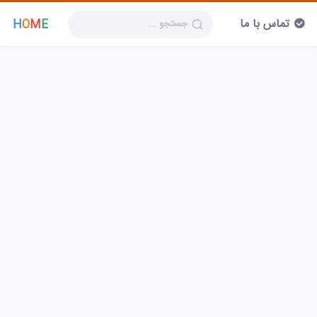
تماس با ما
H
O
M
E