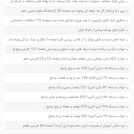
برخی افراد مخالف دستورات خداوند مانند نماز نیستند اما با بهانه های مختلف از انجام آن شانه خالی می کنند آیا این افراد می توانند ادعا کنند که ما خدا را دوست داریم؟ چرا؟ صفحه 118 دین و زندگی دهم
بین دما و فشار گاز چه رابطه ای وجود دارد صفحه 36 آزمایشگاه علوم تجربی دهم
تحقیق کنید کشور فیلیپین از چند جزیره تشکیل شده است صفحه 110 مطالعات اجتماعی هشتم
تکرار فیلم یوسف پیامبر از شبکه قران
جنبه های مثبت و منفی بلوغ را در کلاس بررسی کنید صفحه 7 تفکر و سبک زندگی ویژه دختران هفتم
جواب درک و دریافت دوست بچه های خوب بخوان و بیندیش صفحه 101 فارسی چهارم
جواب کارگاه متن پژوهی درس هفتم جمال و کمال صفحه 53 و 54 فارسی دهم
جواب مرحله ۱۰۵ بازی آمیرزا 105 صد و پنج پاسخ
جواب مرحله ۱۹۸ بازی آفتابه 198 صد و نود و هشت پاسخ
جواب مرحله ۵۳۱ بازی آمیرزا 531 پانصد و سی و یک پاسخ
جواب مرحله ۸۵۶ بازی آمیرزا 856 هشتصد و پنجاه و شش پاسخ
جواب مرحله ۹۷۵ بازی آمیرزا 975 نهصد و هفتاد و پنج پاسخ
جواب مرحله ۹۶۹ بازی آمیرزا 969 نهصد و شصت و نه پاسخ
چرا دانش آموزان از نصیحت کردن امام خودداری کردند؟ صفحه 84 فارسی هفتم