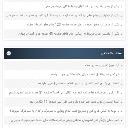
یکی از وسایل نقلیه می باشد ؟ بازی خواستگاری جواب پاسخ
یکی از موثرترین پیام هایی را که دریافت کرده اید و به اقناع و تغییری جدی در شما منجر شده است برسی کنید و علت این تاثیر گذاری قابل توجه را بنویسید صفحه 52 تفکر و سواد رسانه ای دهم
یکی از خاطرات حضور خود در نماز جمعه صفحه 123 پیام های آسمان هفتم
یکی از داستان های مربوط به زندگی امام کاظم صفحه 45 هدیه های آسمان چهارم
مطالب تصادفی
آیا امروز تعطیل رسمی است
آن کس که روشندل است ؟ بازی خواستگاری جواب پاسخ
استخراج 5 پنج اسم تفضیل از دعای افتتاح صفحه 16 عربی یازدهم
اگر یکی از چرخدنده ها خراب شود چه اتفاقی می افتد؟ صفحه 81 هدیه های آسمان ششم
انشا ایستادن توی صف طنز خنده دار و غیر طنز ادبی صفحه 55 نگارش نهم
با توجه به شکل های قبل و تشریح قلب کدام ویژگی به سرخرگ و کدام به سیاهرگ مربوط است صفحه 122 علوم هفتم
اسم اصلی بازیگر طنز کشورمان ساعاتی پیش بر اثر تصادف جان باخت خبر جزئیات ماجرای