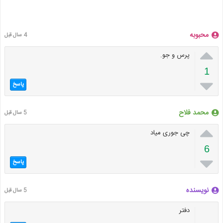
محبوبه
4 سال قبل

پرس و جو.
1

پاسخ
محمد فلاح
5 سال قبل

چی جوری میاد
6

پاسخ
نویسنده
5 سال قبل
دفتر