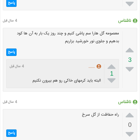

پاسخ
ناشناس
4 سال قبل
معصومه گل هارا سم پاشی کنیم و چند روز یک بار به آن ها کود
بدهیم و جلوی نور خورشید بزاریم

پاسخ
3


.....
4 سال قبل
1

البته باید کرمهای خاکی رو هم بیرون نکنیم
ناشناس
4 سال قبل

راه حفاظت از گل سرخ
0

پاسخ