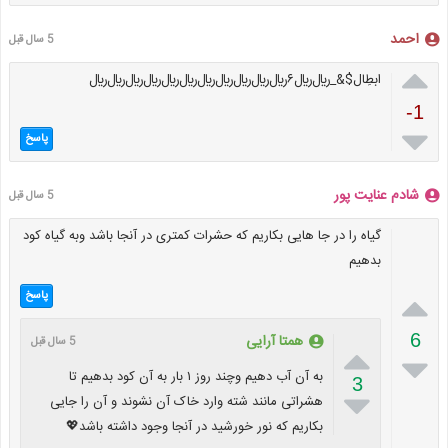
احمد
5 سال قبل

ابطِال$&_﷼﷼۶﷼﷼﷼﷼﷼﷼﷼﷼﷼﷼﷼
-1

پاسخ
شادم عنایت پور
5 سال قبل
گیاه را در جا هایی بکاریم که حشرات کمتری در آنجا باشد وبه گیاه کود
بدهیم

پاسخ
6
همتا آرایی
5 سال قبل


به آن آب دهیم وچند روز ۱ بار به آن کود بدهیم تا
3

هشراتی مانند شته وارد خاک آن نشوند و آن را جایی
بکاریم که نور خورشید در آنجا وجود داشته باشد💖