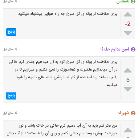
ناشناس
4 سال قبل

برای حفاظت از بوته ی گل سرخ چه راه هوایی پیشنهاد میکنید
-2

پاسخ
اسن ندارم حله؟!
4 سال قبل
برای حفاظت از بوته ی گل سرخ کود به آن میدهیم چندی کرم خاکی

در آن میاندازیم عنکبوت و کفشدوزک را نمی کشیم و میزاریم تا در
باغچه بمانند وبا استفاده از کار شما پاشی شته های باغچه را نابود
6
میکنیم

پاسخ
شهرزاد
4 سال قبل

من فکر کنم باید به آن آب دهیم کرم خاکی در خاک باشد و نور
خورشید بهش برسد سم پاشی کنیم و روی آن را با استفاده از آب پاش