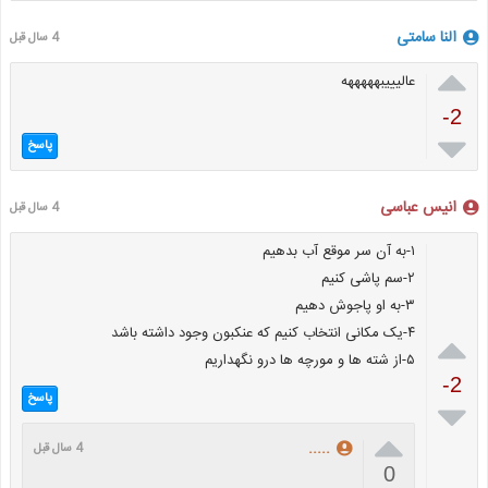
النا سامتی
4 سال قبل

عالیییبهههههه
-2

پاسخ
انیس عباسی
4 سال قبل
۱-به آن سر موقع آب بدهیم
۲-سم پاشی کنیم
۳-به او پاجوش دهیم
۴-یک مکانی انتخاب کنیم که عنکبون وجود داشته باشد

۵-از شته ها و مورچه ها درو نگهداریم
-2
پاسخ


.....
4 سال قبل
0