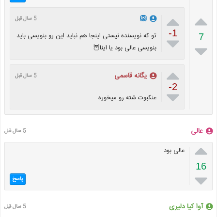


🦁
5 سال قبل
-1
تو که نویسنده نیستی اینجا هم نباید این رو بنویسی باید
7


بنویسی عالی بود یا اینا🦉

یگانه قاسمی
5 سال قبل
-2

عنکبوت شته رو میخوره
عالی
5 سال قبل

عالی بود
16

پاسخ
آوا کیا دلیری
5 سال قبل