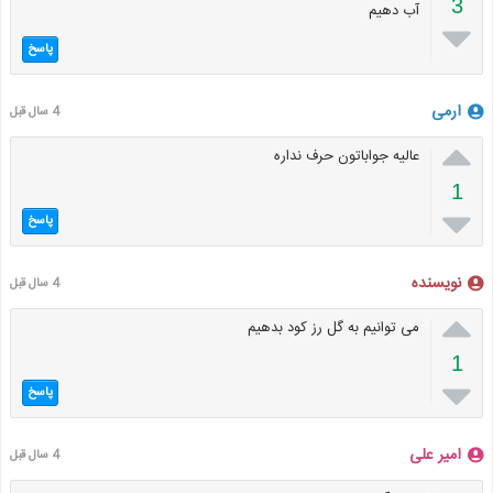
3
آب دهیم

پاسخ
ارمی
4 سال قبل

عالیه جواباتون حرف نداره
1

پاسخ
نویسنده
4 سال قبل

می توانیم به گل رز کود بدهیم
1

پاسخ
امیر علی
4 سال قبل