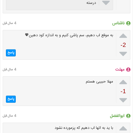

درسته
ناشناس
4 سال قبل

به موقع اب دهیم، سم پاشی کنیم و به اندازه کود دهین💖
-2

پاسخ
مهلت
4 سال قبل

مهلا حبیبی هستم
-1

پاسخ
ابوالفضل
4 سال قبل

با ید به اتها اب دهیم که پزمورده نشود