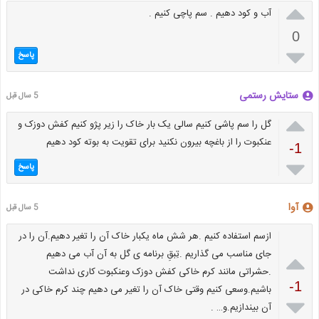

آب و کود دهیم . سم پاچی کنیم .
0

پاسخ
ستایش رستمی
5 سال قبل

گل را سم پاشی کنیم سالی یک بار خاک را زیر پژو کنیم کفش دوزک و
عنکبوت را از باغچه بیرون نکنید برای تقویت به بوته کود دهیم
-1

پاسخ
آوا
5 سال قبل
ازسم استفاده کنیم .هر شش ماه یکبار خاک آن را تغیر دهیم.آن را در

جای مناسب می گذاریم .تِبقِ برنامه ی گل به آن آب می دهیم
.حشراتی مانند کرم خاکی کفش دوزک وعنکبوت کاری نداشت
-1
باشیم.وسعی کنیم وقتی خاک آن را تغیر می دهیم چند کرم خاکی در

آن بیندازیم.و… .