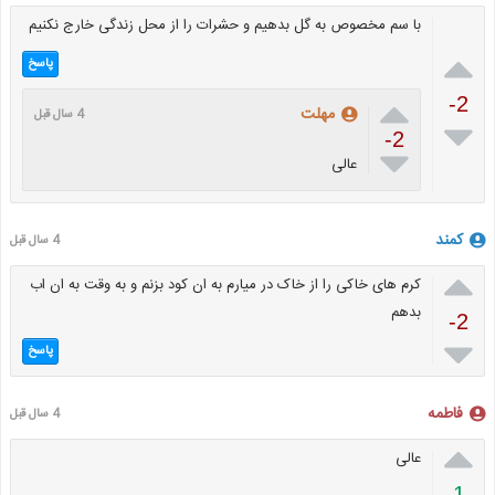
با سم مخصوص به گل بدهیم و حشرات را از محل زندگی خارج نکنیم

پاسخ

-2
مهلت
4 سال قبل

-2

عالی
کمند
4 سال قبل

کرم های خاکی را از خاک در میارم به ان کود بزنم و به وقت به ان اب
بدهم
-2

پاسخ
فاطمه
4 سال قبل

عالی
1