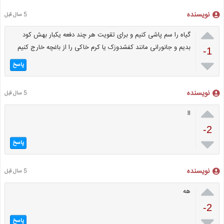
نویسنده
5 سال قبل

گیاه را سم پاشی کنیم و برای تقویت هر چند دفعه یکبار بهش کود
بدیم و جانورانی مانند کفشدوزک یا کرم خاکی را از باغچه خارج کنیم
-1

پاسخ
نویسنده
5 سال قبل

اا
-2

پاسخ
نویسنده
5 سال قبل

هه
-2

پاسخ