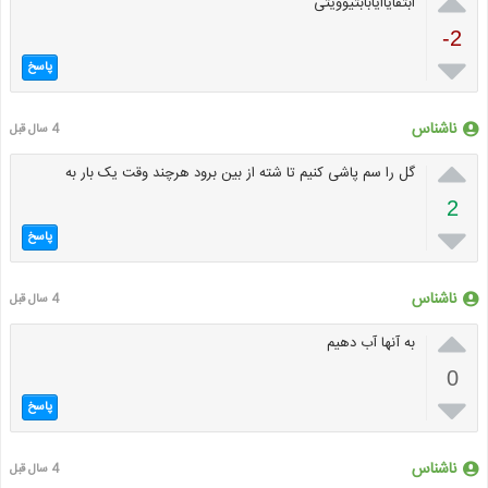

ابتفایاایابابتیوویتی
-2

پاسخ
ناشناس
4 سال قبل

گل را سم پاشی کنیم تا شته از بین برود هرچند وقت یک بار به
2

پاسخ
ناشناس
4 سال قبل

به آنها آب دهیم
0

پاسخ
ناشناس
4 سال قبل