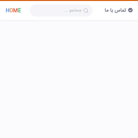
تماس با ما
H
O
M
E