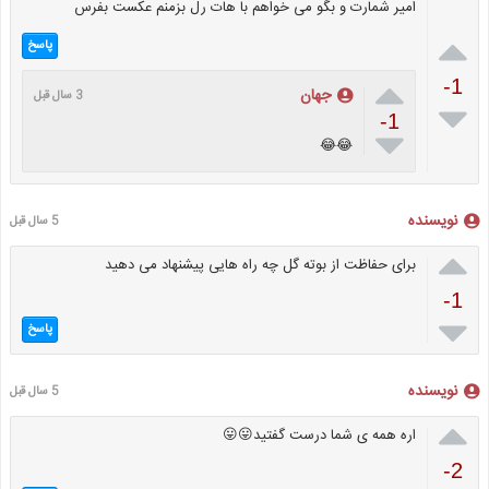
امیر شمارت و بگو می خواهم با هات رل بزمنم عکست بفرس

پاسخ

-1
جهان
3 سال قبل

-1

😂😂
نویسنده
5 سال قبل

برای حفاظت از بوته گل چه راه هایی پیشنهاد می دهید
-1

پاسخ
نویسنده
5 سال قبل

اره همه ی شما درست گفتید😛😛
-2