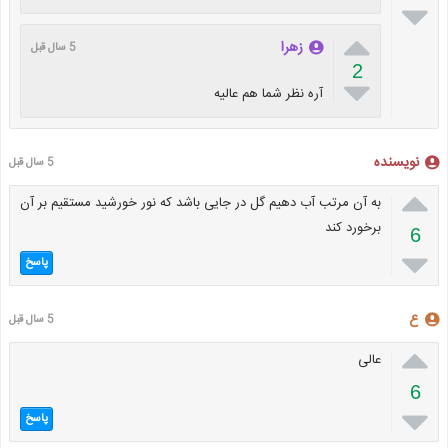


زهرا
5 سال قبل
2

آره نظر شما هم عالیه
نویسنده
5 سال قبل

به آن مرتب آب دهیم گل در جایی باشد که نور خورشید مستقیم بر آن
برخورد کند
6

پاسخ
ع
5 سال قبل

عالی
6

پاسخ