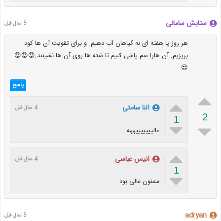
ستایش سامانی
5 سال قبل
هر روز یا هفته ای به گیاهان آب دهیم. و برای تقویت آن ها کود
بریزیم. آن هارا سم پاشی کنیم تا شته ها روی آن ها نشینند.😍😍😍
😍
پاسخ


النا سامتی
4 سال قبل
2
1


عالیییییییههه

انیس عباسی
4 سال قبل
1

ممنون عالی بود
adryan
5 سال قبل