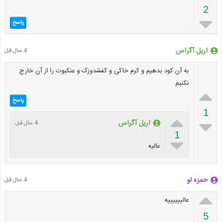
2

پاسخ
اریل آگراس
4 سال قبل
به آن کود بدهیم و کرم خاکی و کفشدوزک و عنکبوت را از آن خارج
نکنیم

پاسخ
1


اریل آگراس
4 سال قبل
1

عالیه
حمزه لو
4 سال قبل

عالییییییه
5