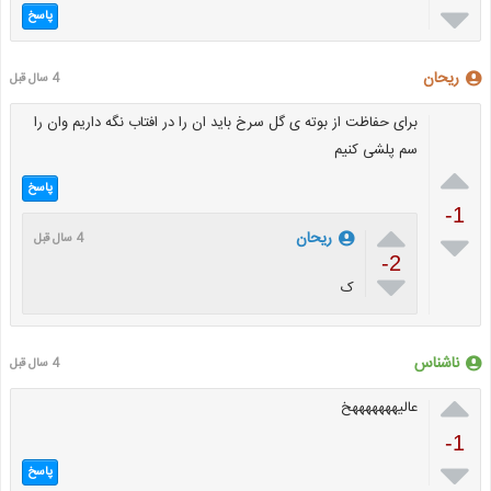

پاسخ
ریحان
4 سال قبل
برای حفاظت از بوته ی گل سرخ باید ان را در افتاب نگه داریم وان را
سم پلشی کنیم

پاسخ
-1


ریحان
4 سال قبل
-2

ک
ناشناس
4 سال قبل

عالیهههههههخ
-1

پاسخ