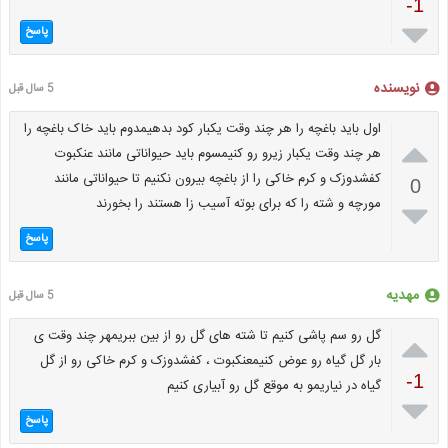
-1

پاسخ
نویسنده
5 سال قبل
اول باید باغچه را هر چند وقت یکبار کود بدهیمدوم باید خاک باغچه را

هر چند وقت یکبار زیرو رو کنیمسوم باید حیواناتی مانند عنکبوت
کفشدوزک و کرم خاکی را از باغچه بیرون نکنیم تا حیواناتی مانند
0
مورچه و شته را که برای بوته آسیب زا هستند را بخورند

پاسخ
مهدیه
5 سال قبل

گل رو سم پاشی کنیم تا شته های گل رو از بین ببریمهر چند وقت ی
بار گل گیاه رو عوض کنیمعنکبوت ، کفشدوزک و کرم خاکی رو از گل
-1
گیاه در نیاریمو به موقع گل رو آبیاری کنیم

پاسخ