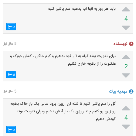

باید هر روز به انها اب بدهیم سم پاشی کنیم
4

پاسخ
نویسنده
5 سال قبل

برای تقویت بوته گیاه به آن کود بدهیم و کرم خاکی ، کفش دوزک و
عنکبوت را از باغچه خارج نکنیم
2

پاسخ
مهدیه بیات
5 سال قبل

گل را سم پاشی کنیم تا شته آن ازبین برود سالی یک بار خاک باغچه
رو زیرو رو کنیم چند روزی یک بار آبش دهیم وبرای تقویت بوته
4
کودش دهیم.

پاسخ