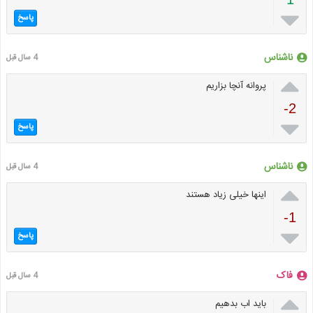

پاسخ
ناشناس
4 سال قبل

پروانه آنچا بزاریم
-2

پاسخ
ناشناس
4 سال قبل

اینها خیلی زیاد هستند
-1

پاسخ
فاک
4 سال قبل

باید اب بدهیم