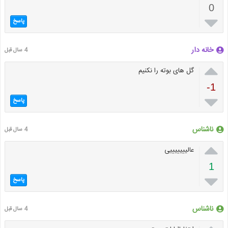
0

پاسخ
خانه دار
4 سال قبل

گل های بوته را نکنیم
-1

پاسخ
ناشناس
4 سال قبل

عالیییییییی
1

پاسخ
ناشناس
4 سال قبل