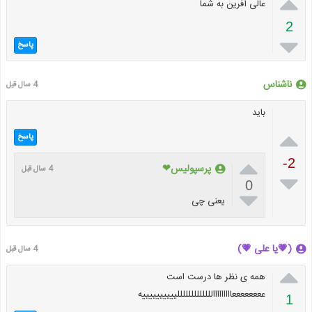

عالی آفرین به شما
2

پاسخ
ناشناس
4 سال قبل
باید

پاسخ

-2
پرسپولیس❤
4 سال قبل

0

یعنی چی
(💗یا علی 💗)
4 سال قبل

همه ی نظر ها درست است
ععععععععااااااااالللللللللللللییییییییییه
1