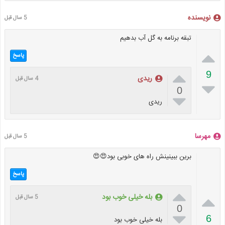
نویسنده
5 سال قبل
تبقه برنامه به گل آب بدهیم

پاسخ

9
ریدی
4 سال قبل

0

ریدی
مهرسا
5 سال قبل
برین ببینینش راه های خوبی بود😍😍
پاسخ


بله خیلی خوب بود
5 سال قبل
0

6
بله خیلی خوب بود