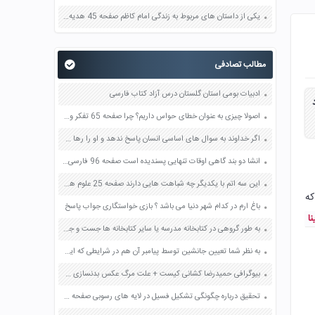
یکی از داستان های مربوط به زندگی امام کاظم صفحه 45 هدیه های آسمان چهارم
مطالب تصادفی
ادبیات بومی استان گلستان درس آزاد کتاب فارسی
اصولا چیزی به عنوان خطای حواس داریم؟ چرا صفحه 65 تفکر و سبک زندگی هفتم
اگر خداوند به سوال های اساسی انسان پاسخ ندهد و او را رها کند انسان در قیامت می تواند بگوید صفحه 16 دین و زندگی یازدهم
انشا دو بند گاهی اوقات تنهایی پسندیده است صفحه 96 فارسی نهم
این سه اتم با یکدیگر چه شباهت هایی دارند صفحه 25 علوم هشتم
که
باغ ارم در کدام شهر دنیا می باشد ؟ بازی خواستگاری جواب پاسخ
نا
به طور گروهی در کتابخانه مدرسه یا سایر کتابخانه ها جست و جو کنید و کتابی که درباره یک مکان یا مردم یک منطقه اطلاعاتی به ما میدهد صفحه 49 مطالعات اجتماعی هفتم
به نظر شما تعیین جانشین توسط پیامبر آن هم در شرایطی که ایشان هنوز موفقیتی کسب نکرده بود و حتی خویشانش نیز دعوت او را نپذیرفته بودند چه پیام هایی در برداشت؟ صفحه 65 دین و زندگی یازدهم
بیوگرافی حمیدرضا کشانی کیست + علت مرگ عکس بدنسازی ویکی پدیا اینستاگرام
تحقیق درباره چگونگی تشکیل فسیل در لایه های رسوبی صفحه 33 علوم پنجم