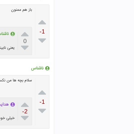
باز هم ممنون


-1
ناشنا

0

یعنی نابی
ناشناس
سلام بچه ها من نکس ل


-1
هدایت

-2

خیلی خوش