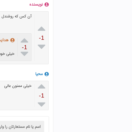
نویسنده
آن کس که روشندل 


-1
هدای

-1

خیلی خو
محیا

خیلی ممنون عالی
-1
