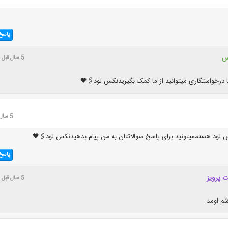
پاسخ
س
5 سال قبل
نا درخواستگاری میتوانید از ما کمک بگیریدنکس لود🖇️🖤
5 سال قبل
ود هستممیتونید برای پاسخ سوالاتتان به من پیام بدهیدنکس لود⁦🖇️⁩🖤
پاسخ
 پرویز
5 سال قبل
م اومد