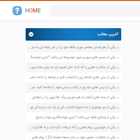
H
O
M
E
آخرین مطالب
یکی از هنرمندان معاصر مورد علاقه خود را در هر رشته ای به جز عکاسی صفحه 69 فرهنگ و هنر نهم
یکی از مسیر های عبور و مرور خودروها می باشد ؟ بازی خواستگاری جواب پاسخ
یکی از حکایت هایی را که تا به حال شنیده اید به زبان ساده بنویسید صفحه 97 نگارش ششم دبستان
یکی از متن های ناتمام زیر را انتخاب کنید و نوشته را ادامه دهید صفحه 73 و 74 کتاب نگارش فارسی پنجم دبستان
یکی از درس های مندرج در کتاب درسی خود را خلاصه کنید سپس متن خلاصه شده را با بهره گیری از روش های دسته بندی نمودار جدول نقشه مفهومی نشان دهید صفحه 118 نگارش یازدهم
یکی از صدا های آبشار به هم خوردن برگ ها زنبور را در ذهنتان مجسم کنید و درباره آن یک بند بنویسید صفحه 11 نگارش پنجم
یکی از دو موضوع را به دلخواه انتخاب کن و یک بند درباره آن بنویس صفحه 35 کتاب نگارش فارسی سوم
یکی از وسایل نقلیه می باشد ؟ بازی خواستگاری جواب پاسخ
یکی از موثرترین پیام هایی را که دریافت کرده اید و به اقناع و تغییری جدی در شما منجر شده است برسی کنید و علت این تاثیر گذاری قابل توجه را بنویسید صفحه 52 تفکر و سواد رسانه ای دهم
یکی از خاطرات حضور خود در نماز جمعه صفحه 123 پیام های آسمان هفتم