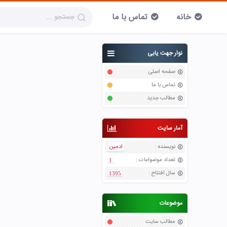
خانه
تماس با ما
نوار جهت یابی
صفحه اصلی
تماس با ما
مطالب جدید
آمار سایت
نویسنده
:
ادمین
تعداد موضواعات
:
1
سال افتتاح
:
1395
موضوعات
مطالب سایت