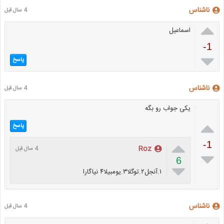
ناشناس
4 سال قبل

اسماعیل
-1

پاسخ
ناشناس
4 سال قبل
یکی جواب رو بگه

پاسخ

-1
Roz
4 سال قبل

6

١.آنجل٢.توگلا٣.یومبیلا۴ نیاگارا
ناشناس
4 سال قبل