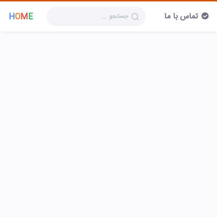
تماس با ما
H
O
M
E