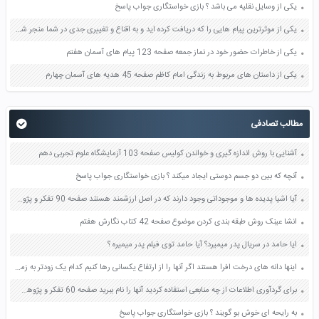
یکی از وسایل نقلیه می باشد ؟ بازی خواستگاری جواب پاسخ
یکی از موثرترین پیام هایی را که دریافت کرده اید و به اقناع و تغییری جدی در شما منجر شده است برسی کنید و علت این تاثیر گذاری قابل توجه را بنویسید صفحه 52 تفکر و سواد رسانه ای دهم
یکی از خاطرات حضور خود در نماز جمعه صفحه 123 پیام های آسمان هفتم
یکی از داستان های مربوط به زندگی امام کاظم صفحه 45 هدیه های آسمان چهارم
مطالب تصادفی
آشنایی با روش اندازه گیری و خواندن کولیس صفحه 103 آزمایشگاه علوم تجربی دهم
آنچه که بین دو جسم دوستی ایجاد میکند ؟ بازی خواستگاری جواب پاسخ
آیا اشیا پدیده ها و موجوداتی وجود دارند که در اصل ارزشمند هستند صفحه 90 تفکر و پژوهش ششم
انشا عینک روش طبقه بندی كردن موضوع صفحه 42 کتاب نگارش هفتم
ایا حامد در سریال پدر میمیرد؟ آیا حامد توی فیلم پدر میمیره ؟
اینها دانه های درخت افرا هستند اگر آنها را از ارتفاع یکسانی رها کنیم کدام یک زودتر به زمین می رسد چرا صفحه 6 علوم پنجم
برای گردآوری اطلاعات از چه منابعی استفاده کردید آنها را نام ببرید صفحه 60 تفکر و پژوهش ششم
به رایحه ای خوش بو گویند ؟ بازی خواستگاری جواب پاسخ