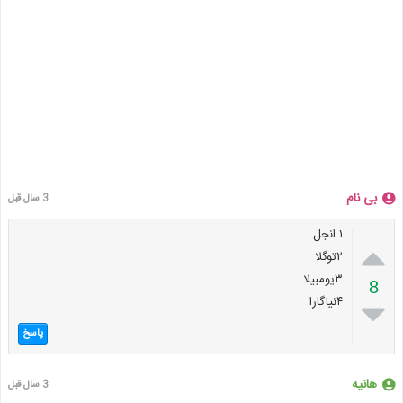
بی نام
3 سال قبل
۱ انجل

۲توگلا
۳یومبیلا
8
۴نیاگارا

پاسخ
هانیه
3 سال قبل