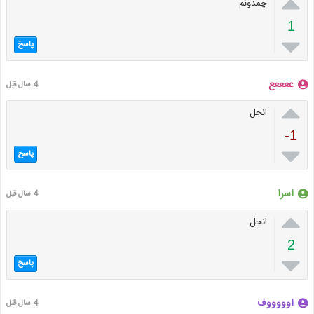

چمدونم
1

پاسخ
ععععع
4 سال قبل

انجل
-1

پاسخ
اسرا
4 سال قبل

انجل
2

پاسخ
اوووووف
4 سال قبل