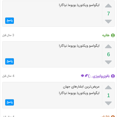

ایگواسو.ویکتوریا.بویوما.نیاگارا
7

پاسخ
هانیه
3 سال قبل

ایگواسو.ویکتوریا.بویوما.نیاگارا
6

پاسخ
بانوی‌پاییزی..:)🍂🍁
4 سال قبل

عریض‌ترین ابشارهای جهان
ایگواسو.ویکتوریا.بویوما.نیاگارا
1

پاسخ