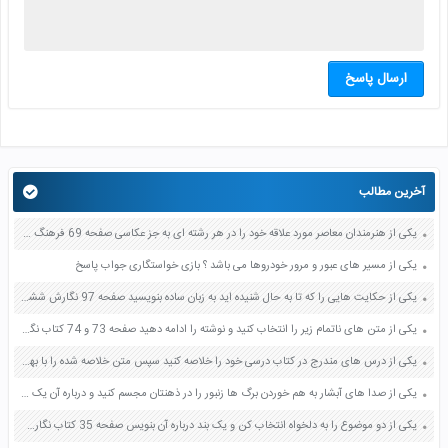
ارسال پاسخ
آخرین مطالب
یکی از هنرمندان معاصر مورد علاقه خود را در هر رشته ای به جز عکاسی صفحه 69 فرهنگ و هنر نهم
یکی از مسیر های عبور و مرور خودروها می باشد ؟ بازی خواستگاری جواب پاسخ
یکی از حکایت هایی را که تا به حال شنیده اید به زبان ساده بنویسید صفحه 97 نگارش ششم دبستان
یکی از متن های ناتمام زیر را انتخاب کنید و نوشته را ادامه دهید صفحه 73 و 74 کتاب نگارش فارسی پنجم دبستان
یکی از درس های مندرج در کتاب درسی خود را خلاصه کنید سپس متن خلاصه شده را با بهره گیری از روش های دسته بندی نمودار جدول نقشه مفهومی نشان دهید صفحه 118 نگارش یازدهم
یکی از صدا های آبشار به هم خوردن برگ ها زنبور را در ذهنتان مجسم کنید و درباره آن یک بند بنویسید صفحه 11 نگارش پنجم
یکی از دو موضوع را به دلخواه انتخاب کن و یک بند درباره آن بنویس صفحه 35 کتاب نگارش فارسی سوم