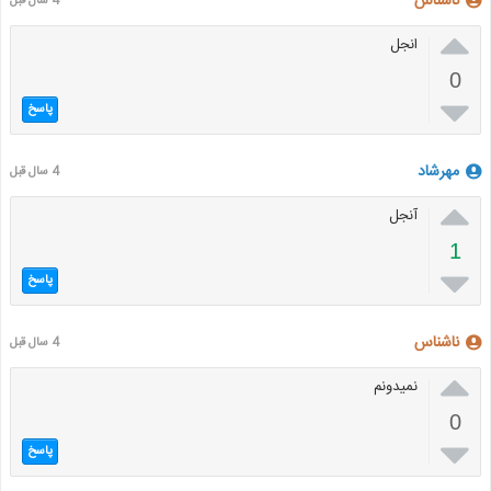
ناشناس
4 سال قبل

انجل
0

پاسخ
مهرشاد
4 سال قبل

آنجل
1

پاسخ
ناشناس
4 سال قبل

نمیدونم
0

پاسخ