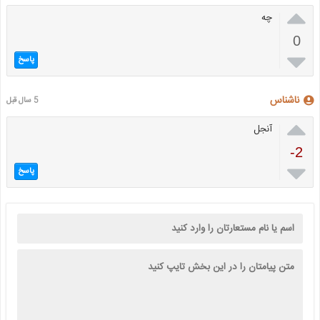

چه
0

پاسخ
ناشناس
5 سال قبل

آنجل
-2

پاسخ