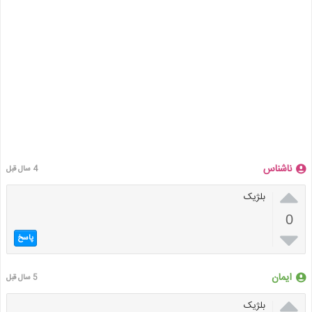
ناشناس
4 سال قبل

بلژیک
0

پاسخ
ایمان
5 سال قبل

بلژیک