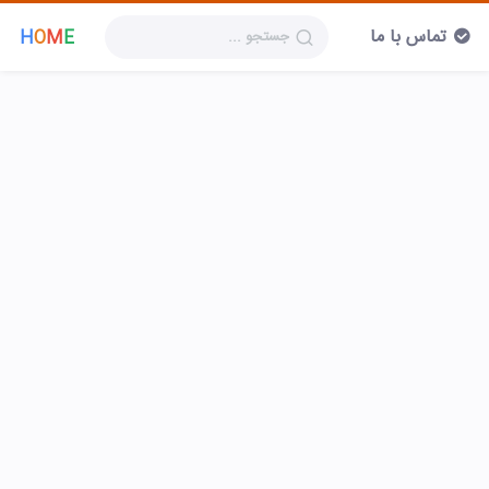
تماس با ما
H
O
M
E