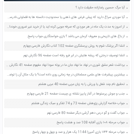
آیا مرگ حسین رضازاده حقیقت دارد ؟
آیا موردی سراغ دارید که پیش فرض های ذهنی یا محدودیت دانسته ها به قضاوتی نادرست منجر شده باشد صفحه 16 تفکر و سبک زندگی هفتم
از امروز به مدت یک ماه در هر موردی که صرفه جویی کرده اید یا از خرید غیر ضروری خودداری می کنید آن را یاداشت و به معلم ارائه بدهید صفحه 42 مطالعات اجتماعی هفتم
از باغ های تاریخی و معروف کرمان می باشد ؟ بازی خواستگاری جواب پاسخ
انشا اگر پزشک شوم به روش پرسشگری صفحه 102 کتاب نگارش فارسی چهارم
انشا توصیف درختی که ریشه هایش در ابر فرو رفته است صفحه 96 نگارش نهم
برداشت شعر عشق شوری در نهاد ما نهاد جان ما در بوته سودا نهاد مفهوم صفحه 41 نگارش دوازدهم
بیشترین پیشرفت های علمی مسلمانان در چه زمانی روی داده است؟ با یک مثال آن را توضیح دهید صفحه 140 پیام های آسمان هفتم
تحقیق نام چند شغل یا ورزش را به زبان عربی صفحه 40 عربی هشتم
جنب و جوش پرستوها در آغاز پاییز نشانه ی چیست صفحه 21 فارسی چهارم
جواب خلاصه گزارش پژوهش صفحه 73 و 74 تفکر و سبک زندگی هشتم
جواب گفت و گو درس دهم آرشی دیگر صفحه 80 فارسی نهم
جواب مرحله ۱۰۸ بازی آفتابه 108 صد و هشت پاسخ
جواب مرحله ۱۱۴۴ بازی آمیرزا 1144 یک هزار و صد و چهل و چهار پاسخ