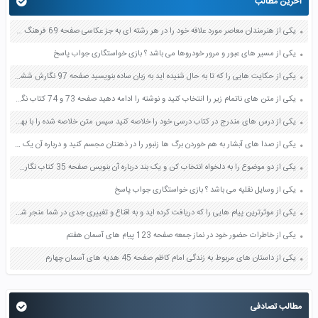
آخرین مطالب
یکی از هنرمندان معاصر مورد علاقه خود را در هر رشته ای به جز عکاسی صفحه 69 فرهنگ و هنر نهم
یکی از مسیر های عبور و مرور خودروها می باشد ؟ بازی خواستگاری جواب پاسخ
یکی از حکایت هایی را که تا به حال شنیده اید به زبان ساده بنویسید صفحه 97 نگارش ششم دبستان
یکی از متن های ناتمام زیر را انتخاب کنید و نوشته را ادامه دهید صفحه 73 و 74 کتاب نگارش فارسی پنجم دبستان
یکی از درس های مندرج در کتاب درسی خود را خلاصه کنید سپس متن خلاصه شده را با بهره گیری از روش های دسته بندی نمودار جدول نقشه مفهومی نشان دهید صفحه 118 نگارش یازدهم
یکی از صدا های آبشار به هم خوردن برگ ها زنبور را در ذهنتان مجسم کنید و درباره آن یک بند بنویسید صفحه 11 نگارش پنجم
یکی از دو موضوع را به دلخواه انتخاب کن و یک بند درباره آن بنویس صفحه 35 کتاب نگارش فارسی سوم
یکی از وسایل نقلیه می باشد ؟ بازی خواستگاری جواب پاسخ
یکی از موثرترین پیام هایی را که دریافت کرده اید و به اقناع و تغییری جدی در شما منجر شده است برسی کنید و علت این تاثیر گذاری قابل توجه را بنویسید صفحه 52 تفکر و سواد رسانه ای دهم
یکی از خاطرات حضور خود در نماز جمعه صفحه 123 پیام های آسمان هفتم
یکی از داستان های مربوط به زندگی امام کاظم صفحه 45 هدیه های آسمان چهارم
مطالب تصادفی