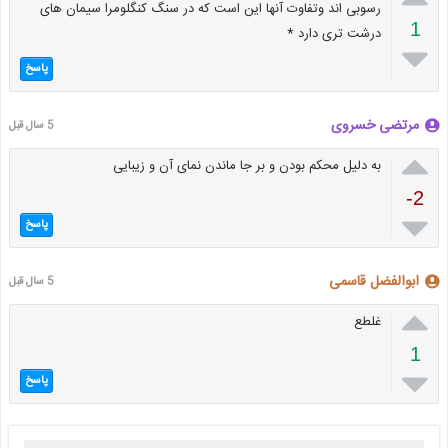
رسوبی اند وتفاوت آنها این است که در سنگ کنگلومرا سیمان های
1
درشت تری دارد *

پاسخ
مرتضی خسروی
5 سال قبل

به دلیل محکم بودن و بر جا ماندن نمای آن و زیبایی
-2

پاسخ
ابوالفضل قاسمی
5 سال قبل

غلطع
1

پاسخ