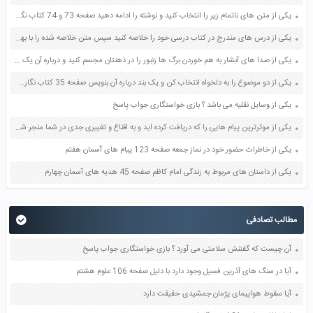
یکی از متن های ناتمام زیر را انتخاب کنید و نوشته را ادامه دهید صفحه 73 و 74 کتاب نگارش فارسی پنجم دبستان
یکی از درس های مندرج در کتاب درسی خود را خلاصه کنید سپس متن خلاصه شده را با بهره گیری از روش های دسته بندی نمودار جدول نقشه مفهومی نشان دهید صفحه 118 نگارش یازدهم
یکی از صدا های آبشار به هم خوردن برگ ها زنبور را در ذهنتان مجسم کنید و درباره آن یک بند بنویسید صفحه 11 نگارش پنجم
یکی از دو موضوع را به دلخواه انتخاب کن و یک بند درباره آن بنویس صفحه 35 کتاب نگارش فارسی سوم
یکی از وسایل نقلیه می باشد ؟ بازی خواستگاری جواب پاسخ
یکی از موثرترین پیام هایی را که دریافت کرده اید و به اقناع و تغییری جدی در شما منجر شده است برسی کنید و علت این تاثیر گذاری قابل توجه را بنویسید صفحه 52 تفکر و سواد رسانه ای دهم
یکی از خاطرات حضور خود در نماز جمعه صفحه 123 پیام های آسمان هفتم
یکی از داستان های مربوط به زندگی امام کاظم صفحه 45 هدیه های آسمان چهارم
مطالب تصادفی
آن چیست که گفتنش سلامتی می آورد ؟ بازی خواستگاری جواب پاسخ
آیا در سنگ های آذرین فسیل وجود دارد با دلیل صفحه 106 علوم هشتم
آیا سقوط هواپیمای پژمان جمشیدی حقیقت دارد