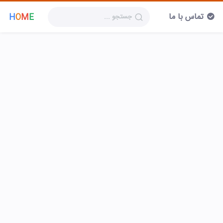
تماس با ما
H
O
M
E