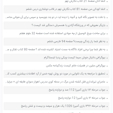
انشا اذان صفحه 21 کتاب نگارش نهم
انشا کودکی من صفحه 81 کتاب نگارش نهم در قالب نوشتاری درس ششم
با دقت به تصویر نگاه کنید و آنچه را دیده اید در دو بند بنویسید و سپس برای آن عنوانی مناسب انتخاب کنید صفحه 18 کتاب نگارش فارسی چهارم
بازیگر معروفی که در ورزشگاه آژادی با همسرش دستگیر شد کیست ؟
برای ساخت چرخ اتومبیل از چه موادی استفاده شده است صفحه 32 علوم هفتم
به نظر شما راز زندگی چیست؟ صفحه 94 فارسی ششم
به نظر شما چرا برخی افراد ناآگاه به سمت اعتیاد کشیده شده اند ؟ صفحه 80 کتاب تفکر و سبک زندگی هشتم
بیوگرافی دانیال خوش سیما کیست ویکی پدیا اینستاگرام
بیوگرافی سلین در فضیلت خانم کیست زندگینامه عکس
تحقیق با مراجعه به یک نانوایی در مورد دو روش تهیه خمیر از آرد اطلاعات بیشتری کسب کنید و به کلاس گزارش دهید صفحه 101 کتاب علوم دوم دبستان
ماجرای تیراندازی قتل کشته شدن مرگ در محله کوی مدرس اهواز دعوای طایفه ای + جزئیات
جواب مرحله ۱۱۲ بازی آمیرزا 112 صد و دوازده پاسخ
جواب مرحله ۱۲ بازی آمیرزا 12 دوازده پاسخ
جواب مرحله ۱۳۲۶ بازی آمیرزا 1326 یک هزار و سیصد و بیست و شش پاسخ