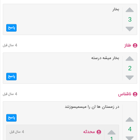

بخار
3

پاسخ
طناز
4 سال قبل

بخار میشه درسته
2

پاسخ
ناشناس
4 سال قبل
در زمستان ها ان را میسمیسوزنند

پاسخ

4
محدثه
4 سال قبل

1