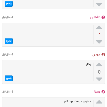

پاسخ
ناشناس
4 سال قبل

.
-1

پاسخ
مهدی
4 سال قبل

بخار
0

پاسخ
یسنا
4 سال قبل

ممنون درست بود گلم