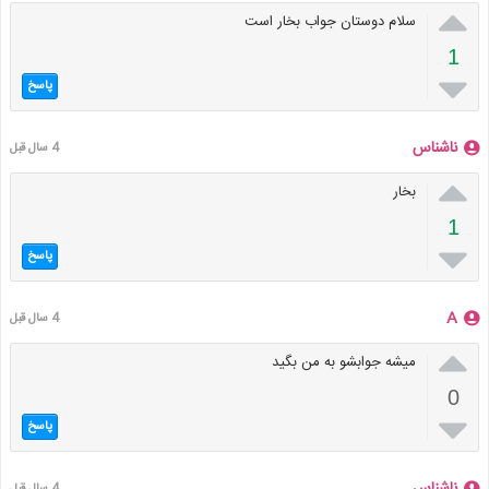

سلام دوستان جواب بخار است
1

پاسخ
ناشناس
4 سال قبل

بخار
1

پاسخ
A
4 سال قبل

میشه جوابشو به من بگید
0

پاسخ