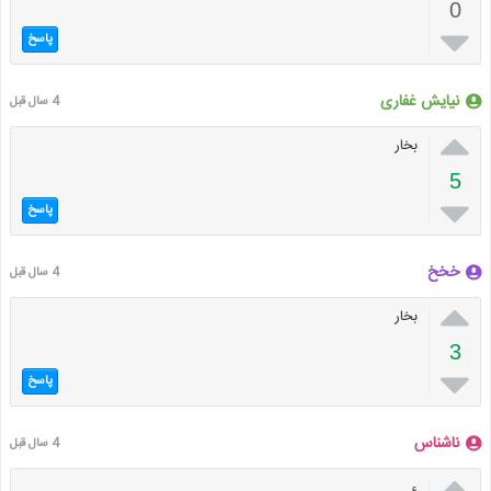
0

پاسخ
نیایش غفاری
4 سال قبل

بخار
5

پاسخ
خخخ
4 سال قبل

بخار
3

پاسخ
ناشناس
4 سال قبل

ء