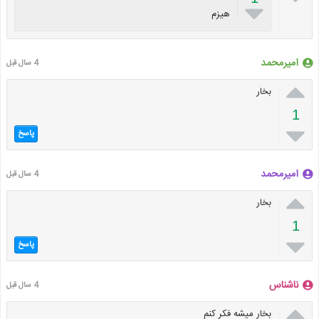

هیزم
امیرمحمد
4 سال قبل

بخار
1

پاسخ
امیرمحمد
4 سال قبل

بخار
1

پاسخ
ناشناس
4 سال قبل

بخار میشه فکر کنم