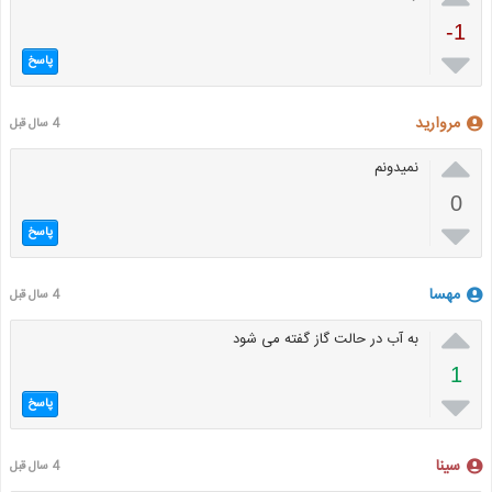
-1

پاسخ
مرواريد
4 سال قبل

نمیدونم
0

پاسخ
مهسا
4 سال قبل

به آب در حالت گاز گفته می شود
1

پاسخ
سینا
4 سال قبل