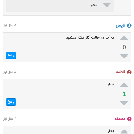

بخار
فایس
4 سال قبل

به آب در حالت گاز گفته میشود
0

پاسخ
فاطمه
4 سال قبل

بخار
1

پاسخ
محدثه
4 سال قبل

بخار