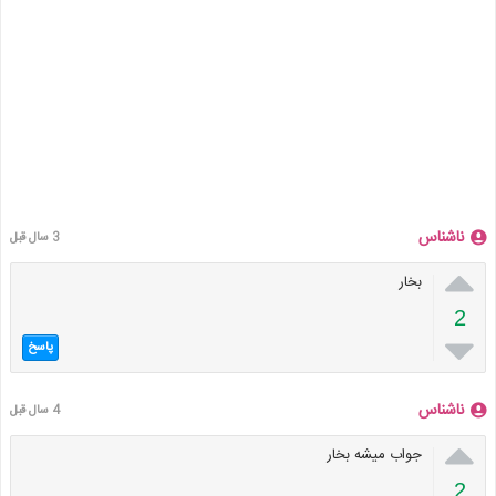
ناشناس
3 سال قبل

بخار
2

پاسخ
ناشناس
4 سال قبل

جواب میشه بخار
2