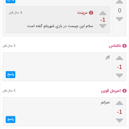


0
مرینت
4 سال قبل

-1

سلام این چیست در بازی شهربانو گفته است
ناشناس
5 سال قبل

گاز
-1

پاسخ
امیرمل قوین
5 سال قبل

نمزانم
-1

پاسخ