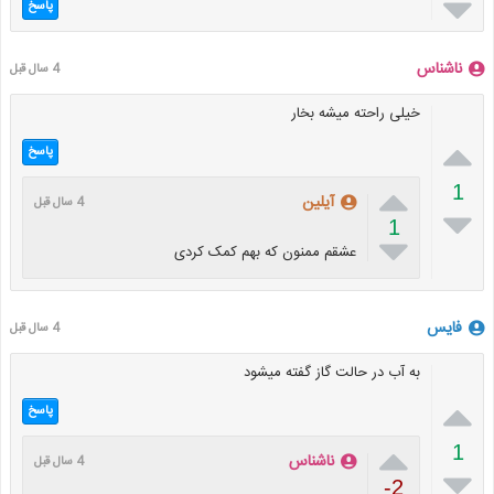

پاسخ
ناشناس
4 سال قبل
خیلی راحته میشه بخار

پاسخ

1
آیلین
4 سال قبل

1

عشقم ممنون که بهم کمک کردی
فایس
4 سال قبل
به آب در حالت گاز گفته میشود

پاسخ

1
ناشناس
4 سال قبل

-2