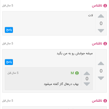
ناشناس
5 سال قبل

لات
0

پاسخ
ناشناس
5 سال قبل
میشه جوابش رو به من بگید

پاسخ

0
M
5 سال قبل

0

بهاب درهال گاز گفته میشود
ناشناس
5 سال قبل