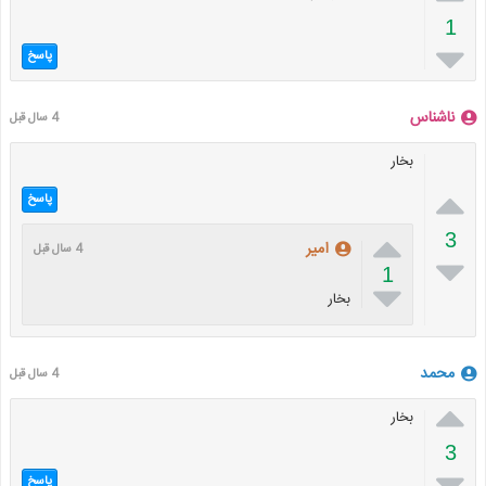
1

پاسخ
ناشناس
4 سال قبل
بخار

پاسخ

3
امیر
4 سال قبل

1

بخار
محمد
4 سال قبل

بخار
3

پاسخ