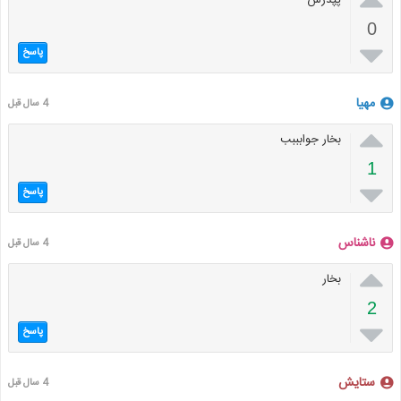
پپدرش
0

پاسخ
مهیا
4 سال قبل

بخار جوابببب
1

پاسخ
ناشناس
4 سال قبل

بخار
2

پاسخ
ستایش
4 سال قبل