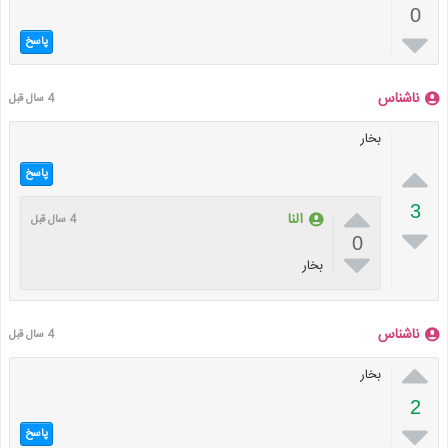
0

پاسخ
ناشناس
4 سال قبل
بخار

پاسخ

3
النا
4 سال قبل

0

بخار
ناشناس
4 سال قبل

بخار
2

پاسخ