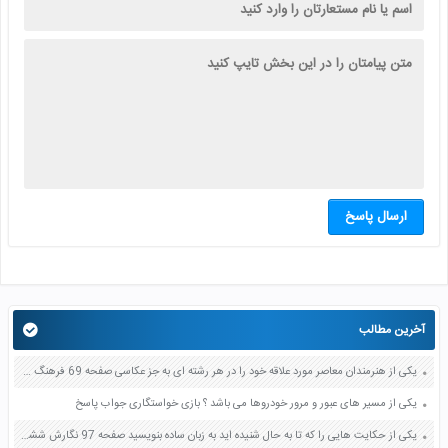
ارسال پاسخ
آخرین مطالب
یکی از هنرمندان معاصر مورد علاقه خود را در هر رشته ای به جز عکاسی صفحه 69 فرهنگ و هنر نهم
یکی از مسیر های عبور و مرور خودروها می باشد ؟ بازی خواستگاری جواب پاسخ
یکی از حکایت هایی را که تا به حال شنیده اید به زبان ساده بنویسید صفحه 97 نگارش ششم دبستان