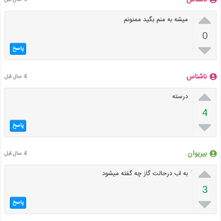
ناشناس
4 سال قبل

میشه به منم بگید ممنونم
0

پاسخ
ناشناس
4 سال قبل

درسته
4

پاسخ
بیریوان
4 سال قبل

به اب درحالت گاز چه گفته میشود
3

پاسخ