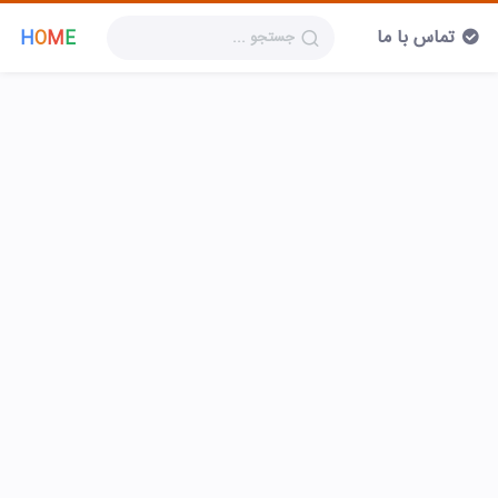
تماس با ما
H
O
M
E