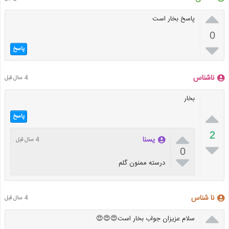

پاسخ بخار است
0

پاسخ
ناشناس
4 سال قبل
بخار

پاسخ

2
یسنا
4 سال قبل

0

درسته ممنون گلم
نا شناس
4 سال قبل

سلام عزیزان جواب بخار است😍😍😍