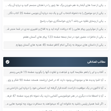
یکی از صدا های آبشار به هم خوردن برگ ها زنبور را در ذهنتان مجسم کنید و درباره آن یک بند بنویسید صفحه 11 نگارش پنجم
یکی از دو موضوع را به دلخواه انتخاب کن و یک بند درباره آن بنویس صفحه 35 کتاب نگارش فارسی سوم
یکی از وسایل نقلیه می باشد ؟ بازی خواستگاری جواب پاسخ
یکی از موثرترین پیام هایی را که دریافت کرده اید و به اقناع و تغییری جدی در شما منجر شده است برسی کنید و علت این تاثیر گذاری قابل توجه را بنویسید صفحه 52 تفکر و سواد رسانه ای دهم
یکی از خاطرات حضور خود در نماز جمعه صفحه 123 پیام های آسمان هفتم
یکی از داستان های مربوط به زندگی امام کاظم صفحه 45 هدیه های آسمان چهارم
مطالب تصادفی
آفتاب و ابر را باهم مقایسه کنید و شباهت و تفاوت آنها را بگویید صفحه 19 فارسی پنجم
آیا اشیا پدیده ها و موجوداتی وجود دارند که در اصل ارزشمند هستند صفحه 90 تفکر و پژوهش ششم
آیا تاکنون در یک موقعیت ناراحت کننده قرار گرفته اید احساس خود را درباره این ناراحتی بیان کنید درجه و شدت این ناراحتی تا چه مقدار بوده است صفحه 102 کتاب تفکر و سبک زندگی هشتم
آیا با اصطلاحات دیگری در هنر خوشنویسی آشنایی دارید یک نمونه نام ببرید صفحه 47 فرهنگ و هنر هفتم
اگر شما همیار پلیس باشید به خانواده ای که میخواهند به مسافرت بروند چه توصیه هایی می کنید صفحه 54 مطالعات اجتماعی پنجم