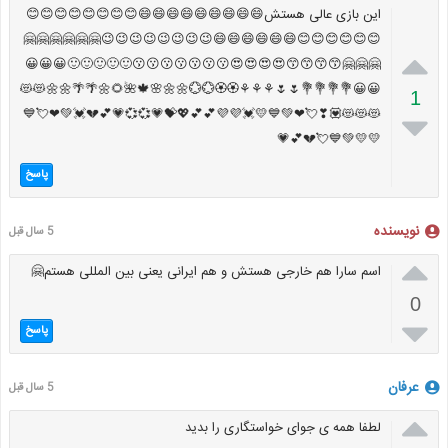
این بازی عالی هستش😄😄😄😄😄😄😄😄😄😊😊😊😊😊😊😊😊
😊😊😊😊😊😊😄😄😄😄😄😄😉😉😉😉😉😉😉😉🤗🤗🤗🤗🤗🤗

🤗🤗🤗😙😙😙😙😍😍😍😍😗😗😗😗😗😗😗🙂🙂🙂🙂🙂😀😀😀
😀😀💐💐💐💐🌷🌷⚘⚘⚘🏵🏵💮💮🌼🌼🌸🍁🌺🌻🌼🌴🌴🌼🌼😻😻
1
😻😻😻💟❣💘❤💚💙💛💓💜💜💕💕💖💝💗💞💞💗💕💔💓💚❤💘💙

💛💛💚💙💘💔💕💗
پاسخ
نویسنده
5 سال قبل

اسم سارا هم خارجی هستش و هم ایرانی یعنی بین المللی هستم🤗
0

پاسخ
عرفان
5 سال قبل

لطفا همه ی جوای خواستگاری را بدید