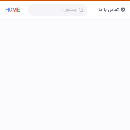
تماس با ما
H
O
M
E