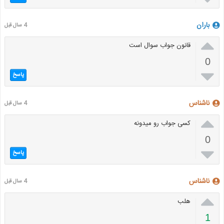
باران
4 سال قبل

قانون جواب سوال است
0

پاسخ
ناشناس
4 سال قبل

کسی جواب رو میدونه
0

پاسخ
ناشناس
4 سال قبل

هلب
1