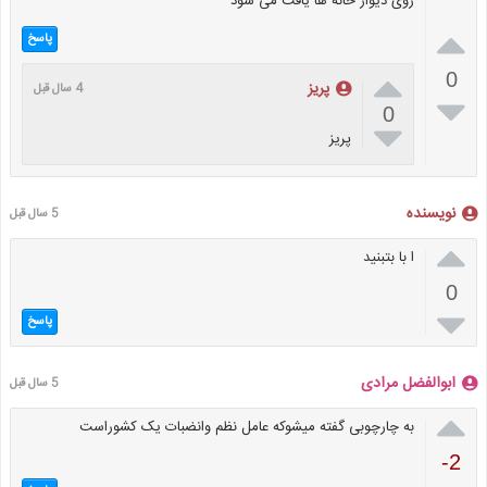
روی دیوار خانه ها یافت می شود

پاسخ

0
پریز
4 سال قبل

0

پریز
نویسنده
5 سال قبل

ا با بتبنید
0

پاسخ
ابوالفضل مرادی
5 سال قبل

به چارچوبی گفته میشوکه عامل نظم وانضبات یک کشوراست
-2