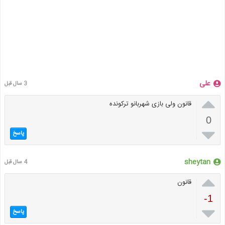
علی
3 سال قبل

قانون ولی بازی شهربانو ترکونده
0

پاسخ
sheytan
4 سال قبل

قانون
-1

پاسخ