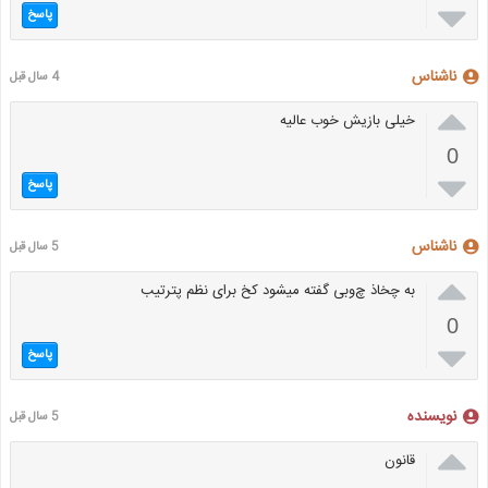

پاسخ
ناشناس
4 سال قبل

خیلی بازیش خوب عالیه
0

پاسخ
ناشناس
5 سال قبل

به چخاذ چ‌وبی گفته میشود کخ برای نظم پترتیب
0

پاسخ
نویسنده
5 سال قبل

قانون