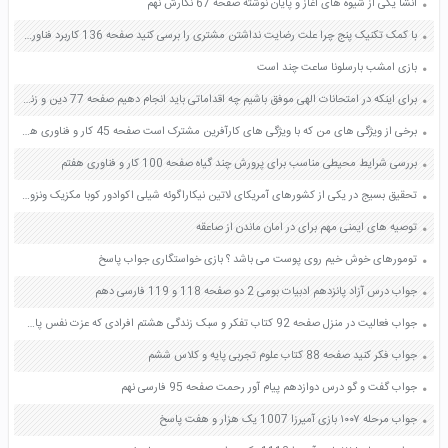
انشا یکی از شیوه های آغاز و پایان نوشته صفحه 67 نگارش نهم
با کمک تکنیک پنج چرا علت رضایت نداشتن مشتری را برسی کنید صفحه 136 کاربرد فناوری های نوین یازدهم
بازی امشب بارسلونا ساعت چند است
برای اینکه در امتحانات الهی موفق باشیم چه اقداماتی باید انجام دهیم صفحه 77 دین و زندگی دوازدهم
برخی از ویژگی های من که با ویژگی های کارآفرین مشترک است صفحه 45 کار و فناوری هفتم
بررسی شرایط محیطی مناسب برای پرورش چند گیاه صفحه 100 کار و فناوری هفتم
تحقیق بسیج در یکی از کشورهای آمریکای لاتین نیکاراگوئه شیلی اکوادور کوبا مکزیک ونزوئلا بولیوی صفحه 29 آمادگی دفاعی دهم
توصیه های ایمنی مهم برای در امان ماندن از صاعقه
تومورهای خوش خیم روی پوست می باشد ؟ بازی خواستگاری جواب پاسخ
جواب درس آزاد پانزدهم ادبیات بومی 2 دو صفحه 118 و 119 فارسی دهم
جواب فعالیت در منزل صفحه 92 کتاب تفکر و سبک زندگی هشتم افرادی که عزت نفس پایینی دارند
جواب فکر کنید صفحه 88 کتاب علوم تجربی پایه و کلاس ششم
جواب گفت و گو درس دوازدهم پیام آور رحمت صفحه 95 فارسی نهم
جواب مرحله ۱۰۰۷ بازی آمیرزا 1007 یک هزار و هفت پاسخ