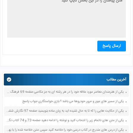
ارسال پاسخ
آخرین مطالب
یکی از هنرمندان معاصر مورد علاقه خود را در هر رشته ای به جز عکاسی صفحه 69 فرهنگ و هنر نهم
یکی از مسیر های عبور و مرور خودروها می باشد ؟ بازی خواستگاری جواب پاسخ
یکی از حکایت هایی را که تا به حال شنیده اید به زبان ساده بنویسید صفحه 97 نگارش ششم دبستان
یکی از متن های ناتمام زیر را انتخاب کنید و نوشته را ادامه دهید صفحه 73 و 74 کتاب نگارش فارسی پنجم دبستان
یکی از درس های مندرج در کتاب درسی خود را خلاصه کنید سپس متن خلاصه شده را با بهره گیری از روش های دسته بندی نمودار جدول نقشه مفهومی نشان دهید صفحه 118 نگارش یازدهم