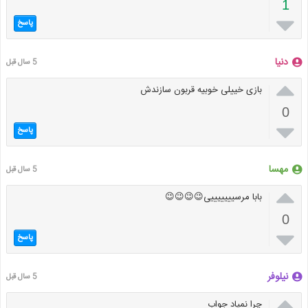
1

پاسخ
دنیا
5 سال قبل

بازی خییلی خوبیه قربون سازندش
0

پاسخ
مهسا
5 سال قبل

بابا مرسیییییییی😉😉😉😉
0

پاسخ
نیلوفر
5 سال قبل

چرا نمیاد جواب