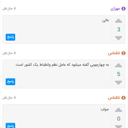
مهران
4 سال قبل

عالی
3

پاسخ
ناشناس
4 سال قبل

به چهارچوبی گفته میشود که عامل نظم وانظباط یک کشور است
5

پاسخ
ناشناس
4 سال قبل

جواب
0

پاسخ