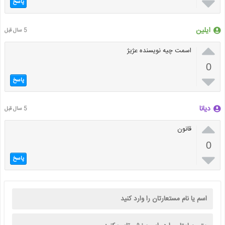

پاسخ
ایلین
5 سال قبل

اسمت چیه نویسنده عژیژ
0

پاسخ
دیانا
5 سال قبل

قانون
0

پاسخ