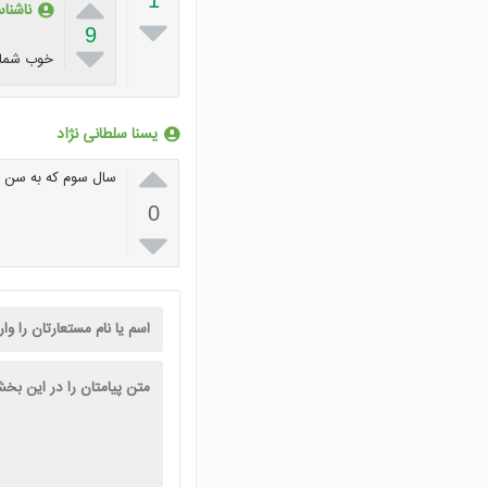

1
ناشنا

9

خوب شما 
یسنا سلطانی نژاد

سال سوم که به سن تک
0
