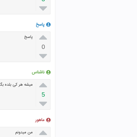

پاسخ

پاسخ
0

ناشناس

میشه هر کی بلده بگه
5

ماهور

من میدونم