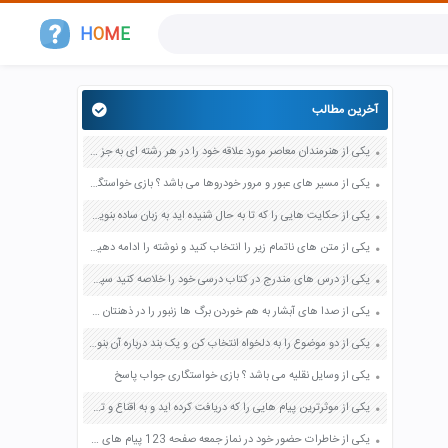
H
O
M
E
آخرین مطالب
یکی از هنرمندان معاصر مورد علاقه خود را در هر رشته ای به جز عکاسی صفحه 69 فرهنگ و هنر نهم
یکی از مسیر های عبور و مرور خودروها می باشد ؟ بازی خواستگاری جواب پاسخ
یکی از حکایت هایی را که تا به حال شنیده اید به زبان ساده بنویسید صفحه 97 نگارش ششم دبستان
یکی از متن های ناتمام زیر را انتخاب کنید و نوشته را ادامه دهید صفحه 73 و 74 کتاب نگارش فارسی پنجم دبستان
یکی از درس های مندرج در کتاب درسی خود را خلاصه کنید سپس متن خلاصه شده را با بهره گیری از روش های دسته بندی نمودار جدول نقشه مفهومی نشان دهید صفحه 118 نگارش یازدهم
یکی از صدا های آبشار به هم خوردن برگ ها زنبور را در ذهنتان مجسم کنید و درباره آن یک بند بنویسید صفحه 11 نگارش پنجم
یکی از دو موضوع را به دلخواه انتخاب کن و یک بند درباره آن بنویس صفحه 35 کتاب نگارش فارسی سوم
یکی از وسایل نقلیه می باشد ؟ بازی خواستگاری جواب پاسخ
یکی از موثرترین پیام هایی را که دریافت کرده اید و به اقناع و تغییری جدی در شما منجر شده است برسی کنید و علت این تاثیر گذاری قابل توجه را بنویسید صفحه 52 تفکر و سواد رسانه ای دهم
یکی از خاطرات حضور خود در نماز جمعه صفحه 123 پیام های آسمان هفتم