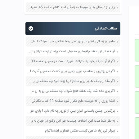
یکی از داستان های مربوط به زندگی امام کاظم صفحه 45 هدیه های آسمان چهارم
مطالب تصادفی
ماجرای زندانی شدن علی لهراسبی رضا صادقی سینا سرلک + علت جزئیات
آیا قلم تراش مانند چاقوهای معمولی است چند نوع قلم تراش نام ببرید صفحه 96 فرهنگ و هنر هشتم
اگر از آن طرف بخوانید مترادف هویدا است در جدول صفحه 133 و 134 فارسی نهم
اگر دل بهترین و مناسب ترین زمین برای کشت محصول آخرت است چهار شرط دیگر کدام اند صفحه 93 دین و زندگی دهم
اگر مقدار جلبک ها بر روی سطح دریا زیاد شود چه مشکلاتی را می تواند ایجاد کند صفحه 88 کاربرد فناوری های نوین یازدهم
اگر برق خانه شما یک هفته قطع شود با چه مشکلاتی رو به رو می شوید صفحه 26 علوم چهارم
انشا روزی را که دوست دارم تکرار شود صفحه 20 کتاب نگارش هفتم
بزرگترین جشن باستانی ایران پس از نوروز چه نام دارد ؟ بازی خواستگاری جواب پاسخ
به نظر شما علت این اختلاف چیست چرا این وضع در جهان به وجود آمده است صفحه 119 پیام های آسمان نهم
بیوگرافی ژیلا شاهی کیست عکس تصاویر اینستاگرام