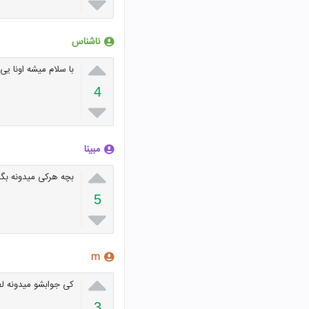

ناشناس

با سلام میشه اونا ی
4

مبینا

بچه هرکی میدونه بگه
5

m

کی جوابشو میدونه لط
3