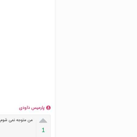
پارمیس داودی

من متوجه نمی شوم ی
1