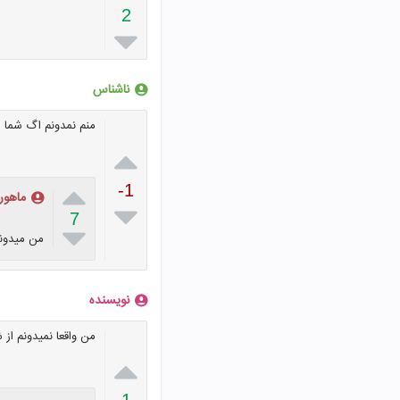
2

ناشناس
منم نمدونم اگ شما م


-1
ماهور

7

من میدون
نویسنده
من واقعا نمیدونم از 
