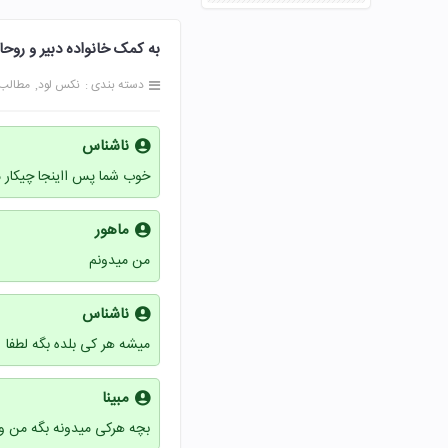
به کمک خانواده دبیر و روحانی محل 
دسته بندی :
نکس لود
مطالب
ناشناس
خوب شما پس ااینجا چیکار 
ماهور
من میدونم
ناشناس
میشه هر کی بلده بگه لطفا
مبینا
بچه هرکی میدونه بگه من وا