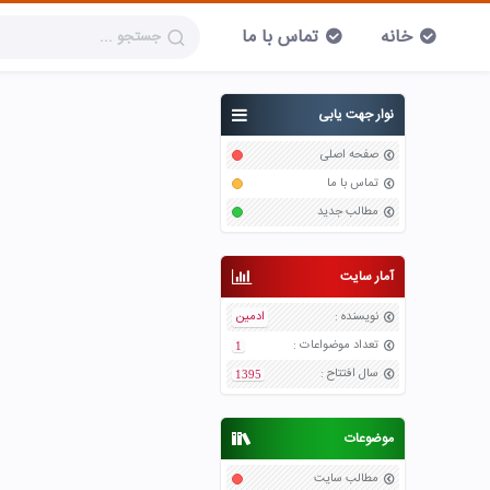
خانه
تماس با ما
نوار جهت یابی
صفحه اصلی
تماس با ما
مطالب جدید
آمار سایت
نویسنده
:
ادمین
تعداد موضواعات
:
1
سال افتتاح
:
1395
موضوعات
مطالب سایت