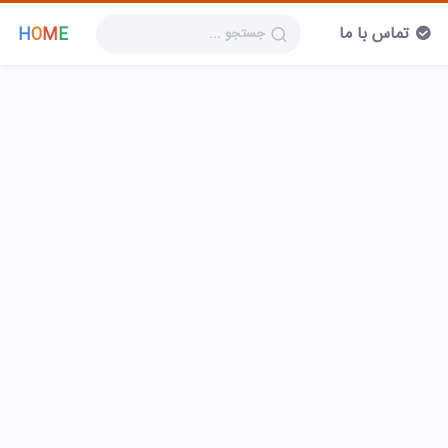
تماس با ما
H
O
M
E