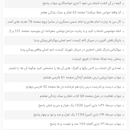
آنچه در آن کشت انجام می شود ؟ بازی خواستگاری جواب پاسخ
آیا واقعا حواس خطا میکنند؟ صفحه 65 تفکر و سبک زندگی هفتم
اگر من به زیارت امام هادی و امام حسن عسگری در سامرا بروم صفحه 78 هدیه های آسمان پنجم
انشا موضوعی انتخاب کنید و با رعایت مراحل نوشتن سفرنامه ای بنویسید صفحه 101 و 102 نگارش یازدهم
بازیگر نقش آفرین در سریال آنام کیست اسم اصلی بیوگرافی ویکی پدیا
بیوگرافی بازیگر نقش اصغری در سریال شهرزاد کیست اسم اصلی واقعی ویکی پدیا
پخش زنده شبکه تماشا از طریق اینترنت
تعدادی گل انتخاب و کاس برگها و گلبرگ های آن ها را مشخص کنید چگونه آن ها را تشخیص می دهید؟ صفحه 74 علوم هشتم
جواب خودارزیابی درس هشتم آزادگی صفحه 61 فارسی هشتم
جواب درست و نادرست درس یازدهم فرمانده دل ها صفحه 92 فارسی چهارم
جواب فعالیت در منزل صفحه 68 کتاب تفکر و سبک زندگی هشتم
جواب مرحله ۱۰۳۶ بازی آمیرزا 1036 یک هزار و سی و شش پاسخ
جواب مرحله ۱۱۹۴ بازی آمیرزا 1194 یک هزار و صد و نود و چهار پاسخ
جواب مرحله ۱۶۹ بازی آفتابه 169 صد و شصت و نه پاسخ