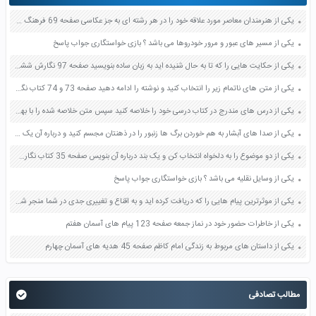
یکی از هنرمندان معاصر مورد علاقه خود را در هر رشته ای به جز عکاسی صفحه 69 فرهنگ و هنر نهم
یکی از مسیر های عبور و مرور خودروها می باشد ؟ بازی خواستگاری جواب پاسخ
یکی از حکایت هایی را که تا به حال شنیده اید به زبان ساده بنویسید صفحه 97 نگارش ششم دبستان
یکی از متن های ناتمام زیر را انتخاب کنید و نوشته را ادامه دهید صفحه 73 و 74 کتاب نگارش فارسی پنجم دبستان
یکی از درس های مندرج در کتاب درسی خود را خلاصه کنید سپس متن خلاصه شده را با بهره گیری از روش های دسته بندی نمودار جدول نقشه مفهومی نشان دهید صفحه 118 نگارش یازدهم
یکی از صدا های آبشار به هم خوردن برگ ها زنبور را در ذهنتان مجسم کنید و درباره آن یک بند بنویسید صفحه 11 نگارش پنجم
یکی از دو موضوع را به دلخواه انتخاب کن و یک بند درباره آن بنویس صفحه 35 کتاب نگارش فارسی سوم
یکی از وسایل نقلیه می باشد ؟ بازی خواستگاری جواب پاسخ
یکی از موثرترین پیام هایی را که دریافت کرده اید و به اقناع و تغییری جدی در شما منجر شده است برسی کنید و علت این تاثیر گذاری قابل توجه را بنویسید صفحه 52 تفکر و سواد رسانه ای دهم
یکی از خاطرات حضور خود در نماز جمعه صفحه 123 پیام های آسمان هفتم
یکی از داستان های مربوط به زندگی امام کاظم صفحه 45 هدیه های آسمان چهارم
مطالب تصادفی