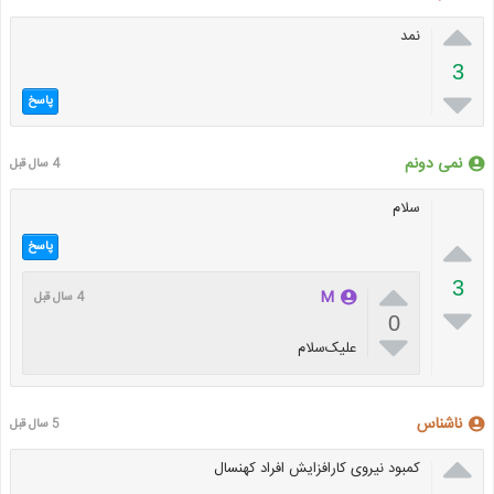

نمد
3

پاسخ
نمی دونم
4 سال قبل
سلام

پاسخ

3
M
4 سال قبل

0

علیک‌سلام
ناشناس
5 سال قبل

کمبود نیروی کارافزایش افراد کهنسال