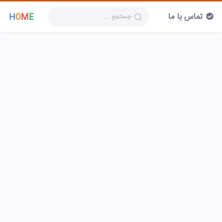
تماس با ما
H
O
M
E