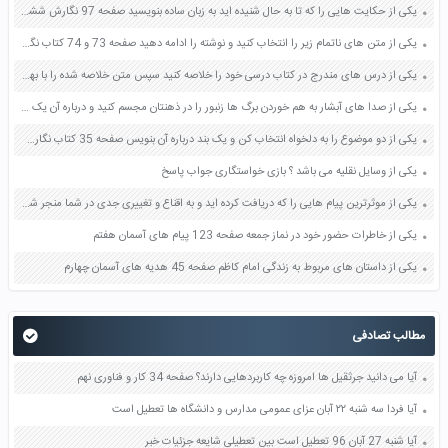
یکی از حکایت هایی را که تا به حال شنیده اید به زبان ساده بنویسید صفحه 97 نگارش ششم دبستان
یکی از متن های ناتمام زیر را انتخاب کنید و نوشته را ادامه دهید صفحه 73 و 74 کتاب نگارش فارسی پنجم دبستان
یکی از درس های مندرج در کتاب درسی خود را خلاصه کنید سپس متن خلاصه شده را با بهره گیری از روش های دسته بندی نمودار جدول نقشه مفهومی نشان دهید صفحه 118 نگارش یازدهم
یکی از صدا های آبشار به هم خوردن برگ ها زنبور را در ذهنتان مجسم کنید و درباره آن یک بند بنویسید صفحه 11 نگارش پنجم
یکی از دو موضوع را به دلخواه انتخاب کن و یک بند درباره آن بنویس صفحه 35 کتاب نگارش فارسی سوم
یکی از وسایل نقلیه می باشد ؟ بازی خواستگاری جواب پاسخ
یکی از موثرترین پیام هایی را که دریافت کرده اید و به اقناع و تغییری جدی در شما منجر شده است برسی کنید و علت این تاثیر گذاری قابل توجه را بنویسید صفحه 52 تفکر و سواد رسانه ای دهم
یکی از خاطرات حضور خود در نماز جمعه صفحه 123 پیام های آسمان هفتم
یکی از داستان های مربوط به زندگی امام کاظم صفحه 45 هدیه های آسمان چهارم
مطالب تصادفی
آيا می دانيد جرثقيل ها امروزه چه کاربردهایی دارند؟ صفحه 34 کار و فناوری نهم
آیا فردا سه شنبه ۲۲ آبان عزای عمومی مدارس و دانشگاه ها تعطیل است
آیا شنبه 27 آبان 96 تعطیل است بین تعطیلی شایعه جزئیات خبر