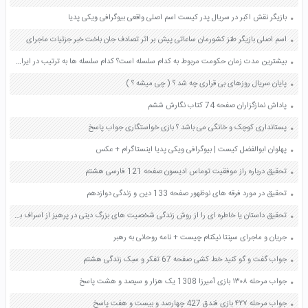
بازیگر نقش اکبر در سریال پدر کیست اسم اصلی واقعی بیوگرافی ویکی پدیا
اسم اصلی بازیگر طنز کشورمان ساعاتی پیش بر اثر تصادف جان باخت خبر جزئیات ماجرای
بیشترین مدت زمان حکومت مربوط به کدام سلسله است؟ کدام سلسله ها به ترتیب در ایران حکومت کردند؟ صفحه 122 پیام های آسمان هفتم
پایان سریال روزهای بی قراری چه شد ؟ ( چی میشه ؟ )
پاداش نمازگزاران صفحه 74 کتاب نگارش ششم
پستانداری کوچک و خانگی می باشد ؟ بازی خواستگاری جواب پاسخ
پهلوان ابوالفضل کیست | بیوگرافی ویکی پدیا اینستاگرام + عکس
تحقیق درباره راز موفقیت توماس ادیسون صفحه 121 فارسی هشتم
تحقیق در مورد فرقه های نوظهور صفحه 133 دین و زندگی دوازدهم
تحقیق داستان یا خاطره ای را از روش زندگی شخصیت های بزرگ دینی در پرهیز از اسراف بنویسید
جریان و ماجرای سپنتا نیکنام چیست + نامه روحانی به رهبر
جواب گفت و گو کنید خط کشی صفحه 67 تفکر و سبک زندگی هشتم
جواب مرحله ۱۳۰۸ بازی آمیرزا 1308 یک هزار و سیصد و هشت پاسخ
جواب مرحله ۴۲۷ بازی فندق 427 چهارصد و بیست و هفت پاسخ