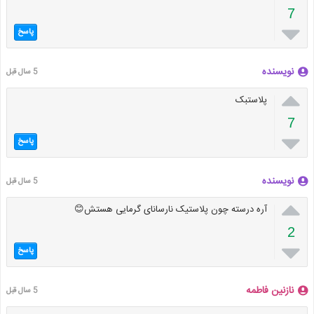
7

پاسخ
نویسنده
5 سال قبل

پلاستبک
7

پاسخ
نویسنده
5 سال قبل

آره درسته چون پلاستیک نارسانای گرمایی هستش😊
2

پاسخ
نازنین فاطمه
5 سال قبل