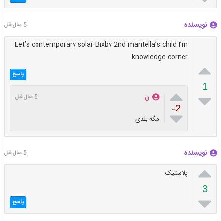
نویسنده
5 سال قبل
Let’s contemporary solar Bixby 2nd mantella’s child I’m
knowledge corner

پاسخ
1


ن
5 سال قبل
-2

مگه بلدی
نویسنده
5 سال قبل

پلاستیک
3

پاسخ