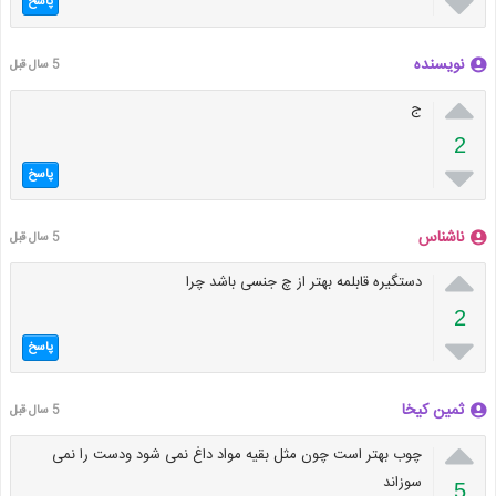

پاسخ
نویسنده
5 سال قبل

ج
2

پاسخ
ناشناس
5 سال قبل

دستگیره قابلمه بهتر از چ جنسی باشد چرا
2

پاسخ
ثمین کیخا
5 سال قبل

چوب بهتر است چون مثل بقیه مواد داغ نمی شود ودست را نمی
سوزاند
5