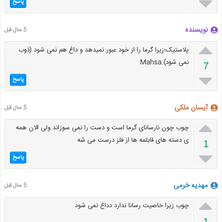

پاسخ
نویسنده
5 سال قبل

پلاستیک؛زیرا گرما را از خود عبور نمیدهد و داغ هم نمی شود (ذوب
نمی شود).Mahsa
7

پاسخ
آیسان ملکی
5 سال قبل

چوب چون نارسانای گرما است و دست را نمی سوزاند ولی الان همه
ی دسته های قابلمه ها از فلز درست می شه
1

پاسخ
مهدیه خرمی
5 سال قبل

چوب زیرا خاصیت رسانا ندارد دداغ نمی شود
1