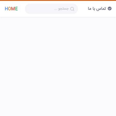
تماس با ما
H
O
M
E