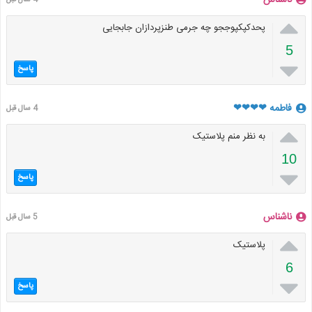

پحدکپکپوججو چه جرمی طنزپردازان جابجایی
5

پاسخ
فاطمه ❤❤❤❤
4 سال قبل

به نظر منم پلاستیک
10

پاسخ
ناشناس
5 سال قبل

پلاستیک
6

پاسخ