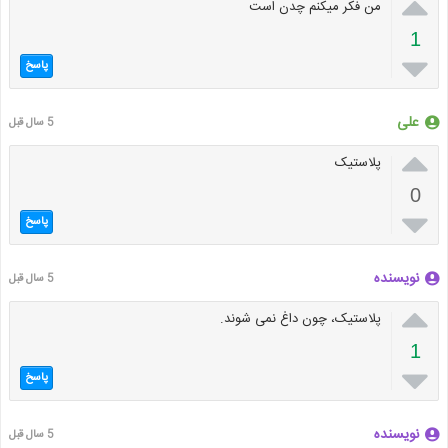

من فکر میکنم چدن است
1

پاسخ
علی
5 سال قبل

پلاستیک
0

پاسخ
نویسنده
5 سال قبل

پلاستیک، چون داغ نمی شوند.
1

پاسخ
نویسنده
5 سال قبل