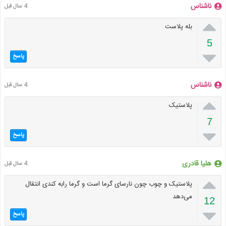
ناشناس
4 سال قبل

بله پلاست
5

پاسخ
ناشناس
4 سال قبل

پلاستیک
7

پاسخ
هلیا قادری
4 سال قبل

پلاستیک و چوب چون نارسای گرما است و گرما رابه کندی انتقال
می‌دهد
12

پاسخ