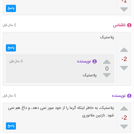
-1

پاسخ
ناشناس
5 سال قبل
پلاستیک

پاسخ

-2
نویسنده
5 سال قبل

0

پلاستیک
نویسنده
5 سال قبل

پلاستیک، به خاطر اینکه گرما را از خود عبور نمی دهد، و داغ هم نمی
شود. نازنین ملانوری
-2

پاسخ