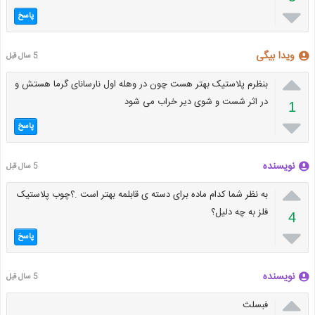

پاسخ
ویدا بیگی
5 سال قبل

بنظرم پلاستیک بهتر هست چون در وهله اول نارسانای گرما هستش و
در اثر شست و شوی دیر خراب می شود
1

پاسخ
نویسنده
5 سال قبل

به نظر شما کدام ماده برای دسته ی قابلمه بهتر است .؟چوب پلاستیک
فلز به چه دلیل؟
4

پاسخ
نویسنده
5 سال قبل

فبسلث