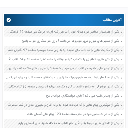
آخرین مطالب
یکی از هنرمندان معاصر مورد علاقه خود را در هر رشته ای به جز عکاسی صفحه 69 فرهنگ و هنر نهم
یکی از مسیر های عبور و مرور خودروها می باشد ؟ بازی خواستگاری جواب پاسخ
یکی از حکایت هایی را که تا به حال شنیده اید به زبان ساده بنویسید صفحه 97 نگارش ششم دبستان
یکی از متن های ناتمام زیر را انتخاب کنید و نوشته را ادامه دهید صفحه 73 و 74 کتاب نگارش فارسی پنجم دبستان
یکی از درس های مندرج در کتاب درسی خود را خلاصه کنید سپس متن خلاصه شده را با بهره گیری از روش های دسته بندی نمودار جدول نقشه مفهومی نشان دهید صفحه 118 نگارش یازدهم
یکی از صدا های آبشار به هم خوردن برگ ها زنبور را در ذهنتان مجسم کنید و درباره آن یک بند بنویسید صفحه 11 نگارش پنجم
یکی از دو موضوع را به دلخواه انتخاب کن و یک بند درباره آن بنویس صفحه 35 کتاب نگارش فارسی سوم
یکی از وسایل نقلیه می باشد ؟ بازی خواستگاری جواب پاسخ
یکی از موثرترین پیام هایی را که دریافت کرده اید و به اقناع و تغییری جدی در شما منجر شده است برسی کنید و علت این تاثیر گذاری قابل توجه را بنویسید صفحه 52 تفکر و سواد رسانه ای دهم
یکی از خاطرات حضور خود در نماز جمعه صفحه 123 پیام های آسمان هفتم
یکی از داستان های مربوط به زندگی امام کاظم صفحه 45 هدیه های آسمان چهارم