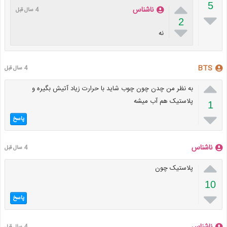

5
ناشناس
4 سال قبل

2

نه
BTS
4 سال قبل

به نظر من چدن چون چوب شاید با حرارت زیاد آتیش بگیره و
پلاستیک هم آب میشه
1

پاسخ
ناشناس
4 سال قبل

پلاستیک چون
10

پاسخ
ناشناس
4 سال قبل