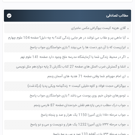
مطالب تصادفی
آقای هزینه کیست بیوگرافی عکس ماجرای
آیا ماهی ببر و عقاب می توانند در هر جایی زندگی کنند؟ به چه دلیل؟ صفحه 104 علوم چهارم
ابزاریست که با آن دور دست ها را می بینند ؟ بازی خواستگاری جواب پاسخ
اگر در محیط زندگی شما یا آزمایشگاه مدرسه ملخ وجود دارد صفحه 141 علوم نهم
انشا و گسترش ضرب المثل های صفحه 27 کتاب نگارش 3 پایه دوازدهم مثل نویسی
ای امام مهربانم شما وقتی صفحه 71 هدیه های آسمان پنجم
بیوگرافی حجت فولاد و كاوه خليلی کیست + زندگینامه ویکی پدیا (درگذشت)
تومورهای خوش خیم روی پوست می باشد ؟ بازی خواستگاری جواب پاسخ
جواب درک مطلب درس یازدهم نقش خردمندان صفحه 87 فارسی پنجم
جواب مرحله ۱۱۵۰ بازی آمیرزا 1150 یک هزار و صد و پنجاه پاسخ
جواب مرحله ۱۲۳۲ بازی آمیرزا 1232 یک هزار و دویست و سی و دو پاسخ
جواب مرحله ۱۳۳ بازی آفتابه 133 صد و سی و سه پاسخ