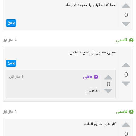

خدا کتاب قرآن را معجزه فرار داد
0

پاسخ
قاسمی
4 سال قبل
خیلی ممنون از پاسخ هایتون

پاسخ

0
فاطی
4 سال قبل

0

خاهش
قاسمی
4 سال قبل

کار های خارق العاده
0