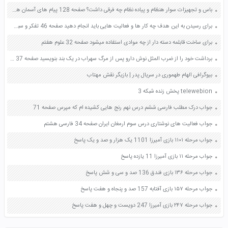
باس و تجهیزات سوار هنظام و پیاده نظام چه فرقی داشت؟ صفحه 128 پیام های آسمان هفتم
برای رسیدن به این هدف چه کار ها و فعالیت هایی باید انجام دهید صفحه 46 تفکر و سبک زندگی هفتم
برای ساخت قابلمه دسته دار از چه موادی استفاده میشود صفحه 32 علوم هفتم
برداشت خود را از ضرب المثل نوش دارو پس از مرگ سهراب در یک بند بنویسید صفحه 37 کتاب نگارش فارسی ششم
بیوگرافی الهام طهموری در سریال پدر | بازیگر نقش مهتاب
telewebion پخش زنده شبکه 3
جواب درک مطلب فارسی ششم درس نهم رنج هایی کشیده ام که مپرس صفحه 71
جواب فعالیت های نوشتاری درس سوم ارمغان ایران صفحه 34 فارسی هشتم
جواب مرحله ۱۱۰۱ بازی آمیرزا 1101 یک هزار و صد و یک پاسخ
جواب مرحله ۱۱ بازی آمیرزا 11 یازده پاسخ
جواب مرحله ۱۳۶ بازی فندق 136 صد و سی و شش پاسخ
جواب مرحله ۱۵۷ بازی آفتابه 157 صد و پنجاه و هفت پاسخ
جواب مرحله ۲۴۷ بازی آمیرزا 247 دویست و چهل و هفت پاسخ