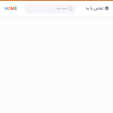
تماس با ما
H
O
M
E