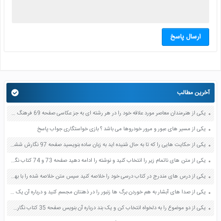
ارسال پاسخ
آخرین مطالب
یکی از هنرمندان معاصر مورد علاقه خود را در هر رشته ای به جز عکاسی صفحه 69 فرهنگ و هنر نهم
یکی از مسیر های عبور و مرور خودروها می باشد ؟ بازی خواستگاری جواب پاسخ
یکی از حکایت هایی را که تا به حال شنیده اید به زبان ساده بنویسید صفحه 97 نگارش ششم دبستان
یکی از متن های ناتمام زیر را انتخاب کنید و نوشته را ادامه دهید صفحه 73 و 74 کتاب نگارش فارسی پنجم دبستان
یکی از درس های مندرج در کتاب درسی خود را خلاصه کنید سپس متن خلاصه شده را با بهره گیری از روش های دسته بندی نمودار جدول نقشه مفهومی نشان دهید صفحه 118 نگارش یازدهم
یکی از صدا های آبشار به هم خوردن برگ ها زنبور را در ذهنتان مجسم کنید و درباره آن یک بند بنویسید صفحه 11 نگارش پنجم
یکی از دو موضوع را به دلخواه انتخاب کن و یک بند درباره آن بنویس صفحه 35 کتاب نگارش فارسی سوم