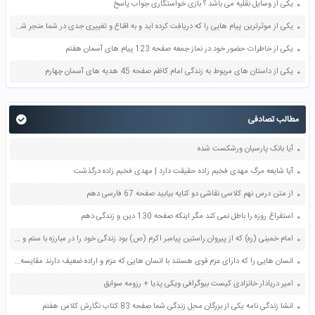
یکی از وسایل نقلیه می باشد ؟ بازی خواستگاری جواب پاسخ
یکی از موثرترین پیام هایی را که دریافت کرده اید و به اقناع و تغییری جدی در شما منجر شده است برسی کنید و علت این تاثیر گذاری قابل توجه را بنویسید صفحه 52 تفکر و سواد رسانه ای دهم
یکی از خاطرات حضور خود در نماز جمعه صفحه 123 پیام های آسمان هفتم
یکی از داستان های مربوط به زندگی امام کاظم صفحه 45 هدیه های آسمان چهارم
مطالب تصادفی
آیا بانک پارسیان ورشکست شده
آیا شایعه مرگ مهدی فخیم زاده حقیقت دارد | مهدی فخیم زاده درگذشت
از متن درس نهم کلاسی نقاشی دو کنایه بیابید صفحه 67 فارسی دهم
استفراغ روزه را باطل نمی کند مگر اینکه صفحه 130 دین و زندگی دهم
امام خمینی (ره) که از پیروان راستین پیامبر اکرم (ص) بود زندگی خود را در مبارزه با ستم و باطل گذراند آیا می توانید نمونه هایی از این مبارزه ها را بیان کنید؟ صفحه 118 دین و زندگی دهم
انسان هایی را که دارای عزم قوی هستند با انسان هایی که عزم و اراده ضعیف دارند مقایسه کنید و فرق آنها را با یکدیگر بنویسید صفحه 99 دین و زندگی دهم
امیر دریادار خانزادی کیست بیوگرافی ویکی پدیا + رزومه سوابق
انشا زندگی نامه یکی از بزرگان محل زندگی شما صفحه 83 کتاب نگارش کلاس هفتم