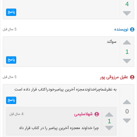
4

پاسخ
نویسنده
5 سال قبل

سوگند
1

پاسخ
عقیل مرزوقی پور
5 سال قبل
به نظرشماچراخداوندمجزه آخرین پیامبرخودراکتاب قرار داده است

پاسخ

0
شهلاسلیمی
4 سال قبل

1

چرا خداوند معجزه آخرین پیامبر را در کتاب قرار داد