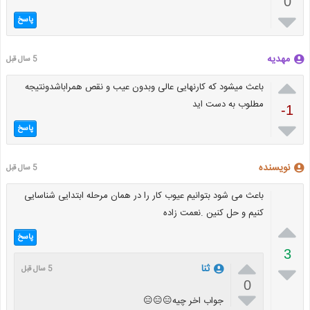
0

پاسخ
مهدیه
5 سال قبل

باعث میشود که کارنهایی عالی وبدون عیب و نقص همراباشدونتیجه
مطلوب به دست اید
-1

پاسخ
نویسنده
5 سال قبل
باعث می شود بتوانیم عیوب کار را در همان مرحله ابتدایی شناسایی
کنیم و حل کنین .نعمت زاده

پاسخ
3


ثنا
5 سال قبل
0

جواب اخر چیه😑😑😑