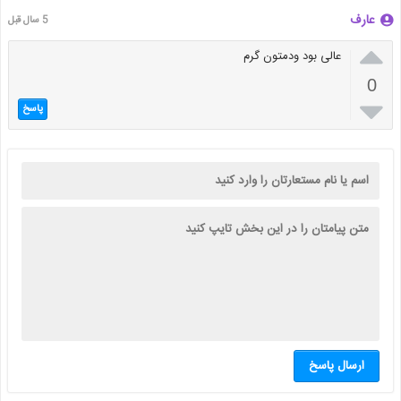
عارف
5 سال قبل

عالی بود ودمتون گرم
0

پاسخ
ارسال پاسخ