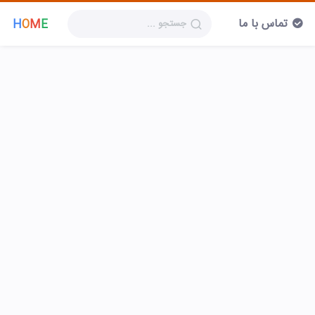
تماس با ما
H
O
M
E