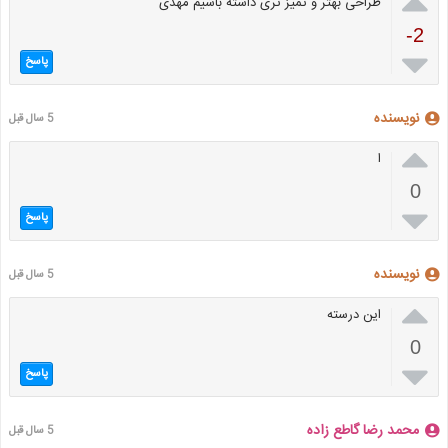

طراحی بهتر و تمیز تری داشته باشیم مهدی
-2

پاسخ
نویسنده
5 سال قبل

ا
0

پاسخ
نویسنده
5 سال قبل

این درسته
0

پاسخ
محمد رضا گاطع زاده
5 سال قبل