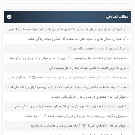
مطالب تصادفی
آیا آموختن عمیق دین و بیان تعالیم آن اختصاص به زمان پیامبر دارد؟ چرا؟ صفحه 125 دین و زندگی یازدهم
آیا همه ی انسان های با تجربه عاقل اند صفحه 10 تفکر و سبک زندگی هفتم
اپلیکیشن روبیکا چیست معرفی برنامه روبیکا
با توجه به طرح نوشته خود متنی بنویسید بند آغازین بند های میانی و بند پایانی را در آن مشخص کنید صفحه 24 و 25 کتاب نگارش یازدهم
برای بالا بردن اعتماد به نفس خودت چند راه حل پیشنهاد کن
برای موفقیت در زندگی به نظرتان چه خان هایی پیش رو دارید صفحه 35 کتاب نگارش فارسی ششم
به مدت چند هفته به کالاهایی که مصرف میکنید دقت کرده و برچسب آنهایی را که نشان استاندارد دارند به کلاس بیاورید بین دو کالای مشابه که یکی مهر استاندارد دارد و دیگری ندارد کدام را انتخاب می کنید؟ چرا؟ صفحه 39 مطالعات اجتماعی هفتم
بیوگرافی الهام طهموری در سریال پدر | بازیگر نقش مهتاب
تلقین میت به هنگام دفن به کدام ویژگی برزخ اشاره دارد صفحه 69 دین و زندگی دهم
جانوران چگونه می توانند باعث هوازدگی فیزیکی شوند صفحه 117 علوم هشتم
جواب مرحله ۱۱۸۱ بازی آمیرزا 1181 یک هزار و صد و هشتاد و یک پاسخ