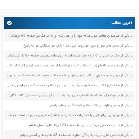
آخرین مطالب
یکی از هنرمندان معاصر مورد علاقه خود را در هر رشته ای به جز عکاسی صفحه 69 فرهنگ و هنر نهم
یکی از مسیر های عبور و مرور خودروها می باشد ؟ بازی خواستگاری جواب پاسخ
یکی از حکایت هایی را که تا به حال شنیده اید به زبان ساده بنویسید صفحه 97 نگارش ششم دبستان
یکی از متن های ناتمام زیر را انتخاب کنید و نوشته را ادامه دهید صفحه 73 و 74 کتاب نگارش فارسی پنجم دبستان
یکی از درس های مندرج در کتاب درسی خود را خلاصه کنید سپس متن خلاصه شده را با بهره گیری از روش های دسته بندی نمودار جدول نقشه مفهومی نشان دهید صفحه 118 نگارش یازدهم
یکی از صدا های آبشار به هم خوردن برگ ها زنبور را در ذهنتان مجسم کنید و درباره آن یک بند بنویسید صفحه 11 نگارش پنجم
یکی از دو موضوع را به دلخواه انتخاب کن و یک بند درباره آن بنویس صفحه 35 کتاب نگارش فارسی سوم
یکی از وسایل نقلیه می باشد ؟ بازی خواستگاری جواب پاسخ
یکی از موثرترین پیام هایی را که دریافت کرده اید و به اقناع و تغییری جدی در شما منجر شده است برسی کنید و علت این تاثیر گذاری قابل توجه را بنویسید صفحه 52 تفکر و سواد رسانه ای دهم
یکی از خاطرات حضور خود در نماز جمعه صفحه 123 پیام های آسمان هفتم
یکی از داستان های مربوط به زندگی امام کاظم صفحه 45 هدیه های آسمان چهارم