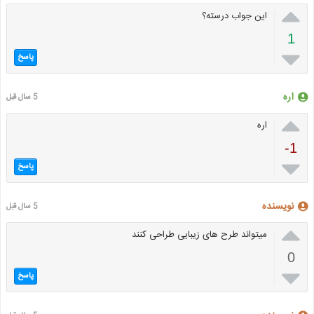

این جواب درسته؟
1

پاسخ
اره
5 سال قبل

اره
-1

پاسخ
نویسنده
5 سال قبل

میتواند طرح های زیبایی طراحی کنند
0

پاسخ