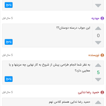

پاسخ
مهدیه
5 سال قبل

این جواب درسته دوستان؟؟
0

پاسخ
نویسنده
5 سال قبل

به نظر شما انجام طراحی پیش از شروع به کار نهایی چه مزیتها و یا
معایبی دارد؟
5

پاسخ
حمید رضا ندایی
5 سال قبل

حمید رضا ندایی هستم کلاس نهم