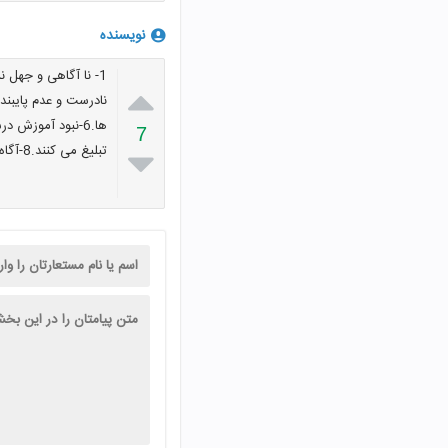
نویسنده

7
تبلیغ می کنند.8-آگاه نبودن از آثار بد حجابی و عواقب آن.
