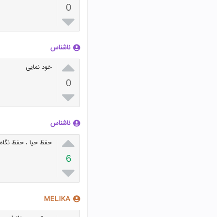
0

ناشناس

خود نمایی
0

ناشناس

حفظ حیا ، حفظ نگا
6

MELIKA