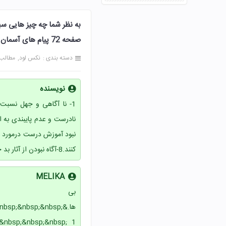
به نظر شما چه چیز هایی سب
صفحه 72 پیام های آسمان هشتم
دسته بندی :
نکس لود
مطالب
نویسنده
کنند.8-آگاه نبودن از آثار بد حجابی و عواقب آن.
MELIKA
بی ت
ها.&sp;&nbsp;&nbsp
&nbsp;&nbsp;&nbsp; 1