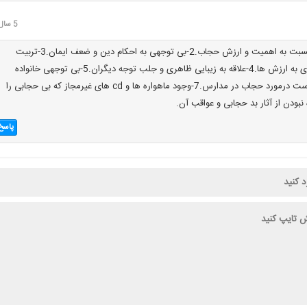
5 سال قبل
1- نا آگاهی و جهل نسبت به اهمیت و ارزش حجاب.2-بی توجهی به احکام دین و ضعف ایمان.3-تربیت
نادرست و عدم پایبندی به ارزش ها.4-علاقه به زیبایی ظاهری و جلب توجه دیگران.5-بی توجهی خانواده
ها.6-نبود آموزش درست درمورد حجاب در مدارس.7-وجود ماهواره ها و cd های غیرمجاز که بی حجابی را
پاسخ