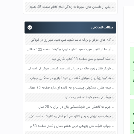
یکی از داستان های مربوط به زندگی امام کاظم صفحه 45 هدیه های آسمان چهارم
مطالب تصادفی
آدم های موفق و بزرگ مانند شهید علی صیاد شیرازی در کودکی هم صفحه 97 هدیه های آسمان چهارم
آیا ما در تغییر هویت خود نقش داریم؟ چگونه؟ صفحه 122 مطالعات اجتماعی نهم
انشا گستره و عمق صفحه 93 کتاب نگارش نهم
.3-تربیت
بازیگر نقش زیور خانم در سریال شب عید کیست بیوگرافی اسم اصلی واقعی ویکی پدیا
دم پایبندی به ارزش ها.4-علاقه به زیبایی ظاهری و جلب توجه دیگران.5-بی توجهی خانواده ها.6-
به گروه بزرگی از سربازان گفته می شود ؟ بازی خواستگاری جواب پاسخ
ی
بیمه منازل مسکونی چیست و چه فایده ای دارد صفحه 30 مطالعات اجتماعی هفتم
بیوگرافی سحر خواننده شعر یادت نره
جزئیات کاهش سن بازنشستگی زنان در ایران به 25 سال
جواب خودارزیابی درس شانزدهم آدم آهنی و شاپرک صفحه 151 فارسی هفتم
جواب کارگاه متن پژوهی درس هفتم جمال و کمال صفحه 53 و 54 فارسی دهم