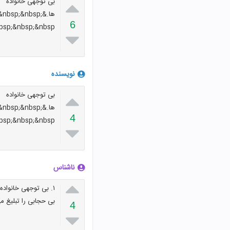

بی توجهی خانواده
ها.&sp;&nbsp
6
bsp;&nbsp;&nbsp;

نویسنده

بی توجهی خانواده
ها.&sp;&nbsp
4
bsp;&nbsp;&nbsp;

ناشناس

بی حجابی را تبلیغ می کند ۴. آگاه نبودن از آثار بد ح
4
