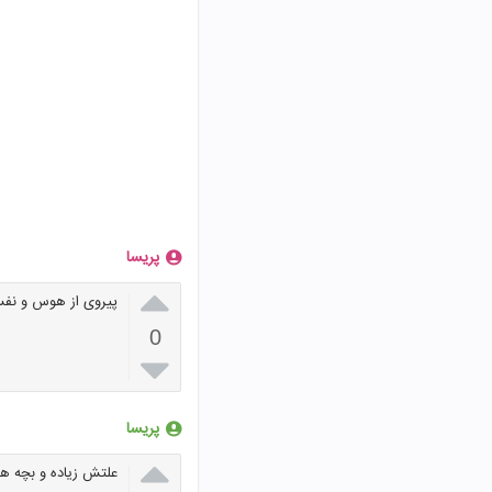
پریسا

پیروی از هوس و نفس
0

پریسا

علتش زیاده و بچه ه