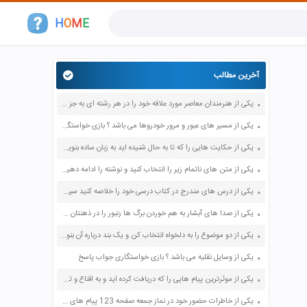
H
O
M
E
آخرین مطالب
یکی از هنرمندان معاصر مورد علاقه خود را در هر رشته ای به جز عکاسی صفحه 69 فرهنگ و هنر نهم
یکی از مسیر های عبور و مرور خودروها می باشد ؟ بازی خواستگاری جواب پاسخ
یکی از حکایت هایی را که تا به حال شنیده اید به زبان ساده بنویسید صفحه 97 نگارش ششم دبستان
یکی از متن های ناتمام زیر را انتخاب کنید و نوشته را ادامه دهید صفحه 73 و 74 کتاب نگارش فارسی پنجم دبستان
یکی از درس های مندرج در کتاب درسی خود را خلاصه کنید سپس متن خلاصه شده را با بهره گیری از روش های دسته بندی نمودار جدول نقشه مفهومی نشان دهید صفحه 118 نگارش یازدهم
یکی از صدا های آبشار به هم خوردن برگ ها زنبور را در ذهنتان مجسم کنید و درباره آن یک بند بنویسید صفحه 11 نگارش پنجم
یکی از دو موضوع را به دلخواه انتخاب کن و یک بند درباره آن بنویس صفحه 35 کتاب نگارش فارسی سوم
یکی از وسایل نقلیه می باشد ؟ بازی خواستگاری جواب پاسخ
یکی از موثرترین پیام هایی را که دریافت کرده اید و به اقناع و تغییری جدی در شما منجر شده است برسی کنید و علت این تاثیر گذاری قابل توجه را بنویسید صفحه 52 تفکر و سواد رسانه ای دهم
یکی از خاطرات حضور خود در نماز جمعه صفحه 123 پیام های آسمان هفتم