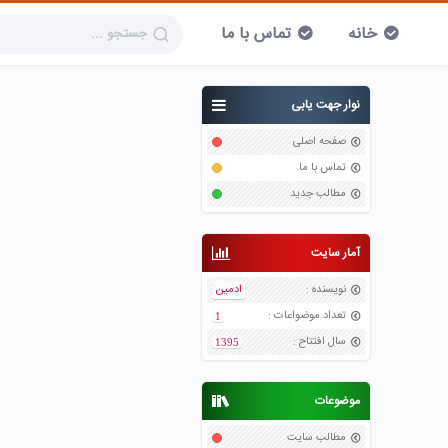
خانه
تماس با ما
نوار جهت یابی
صفحه اصلی
تماس با ما
مطالب جدید
آمار سایت
نویسنده
:
ادمین
تعداد موضواعات
:
1
سال افتتاح
:
1395
موضوعات
مطالب سایت