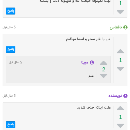
بهت نمیتونه خیانت کنه و نمیتونه دلت و بشکنه
1

پاسخ
ناشناس
5 سال قبل
من با نظر سحر و اسما موافقم

پاسخ

1
مبینا
5 سال قبل

2

منم
نویسنده
5 سال قبل

علت اینکه حذف شدید
1

پاسخ