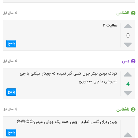
ناشناس
4 سال قبل

فعالیت ۲
0

پاسخ
یس
4 سال قبل

کودک بودن بهتر چون کسی گیر نمیده که چیکار میکنی یا چی
میپوشی یا چی میخوری
4

پاسخ
ناشناس
4 سال قبل
چیزی برای گفتن ندارم . چون همه یک جوابی میدن😡😡😳😳

پاسخ