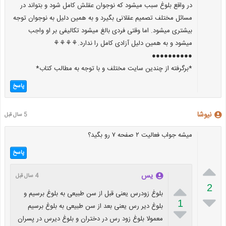
در واقع بلوغ سبب میشود که نوجوان عقلش کامل شود و بتواند در
مسائل مختلف تصمیم عقلانی بگیرد و به همین دلیل به نوجوان توجه
بیشتری میشود. اما وقتی فردی بالغ میشود تکالیفی بر او واجب
میشود و به همین دلیل آزادی کامل را ندارد.⚘⚘⚘⚘
●●●●●●●●●●
*برگرفته از چندین سایت مختلف و با توجه به مطالب کتاب*
پاسخ
نیوشا
5 سال قبل
میشه جواب فعالیت ۲ صفحه ۷ رو بگید؟
پاسخ

یس
4 سال قبل

2
بلوغ زودرس یعنی قبل از سن طبیعی به بلوغ برسیم و

1
بلوغ دیر رس یعنی بعد از سن طبیعی به بلوغ برسیم

معمولا بلوغ زود رس در دختران و بلوغ دیرس در پسران