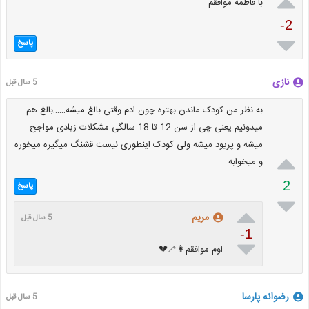

با فاطمه موافقم
-2

پاسخ
نازی
5 سال قبل
به نظر من کودک ماندن بهتره چون ادم وقتی بالغ میشه……بالغ هم
میدونیم یعنی چی از سن 12 تا 18 سالگی مشکلات زیادی مواجح
میشه و پریود میشه ولی کودک اینطوری نیست قشنگ میگیره میخوره

و میخوابه
2
پاسخ


مریم
5 سال قبل
-1

اوم موافقم⁦👩‍🦯⁩💔
رضوانه پارسا
5 سال قبل