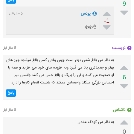
پاسخ
9


یونس
5 سال قبل
-1

👌👍👍
نویسنده
5 سال قبل
به نظر من بالغ شدن بهتر است چون وقتی کسی بالغ میشود چیز های

بهتر و جدیدتری یاد می گیرد وبه افزوده های خود می افزاید و همه با
او صحبت می کنند و آن را بزرگ و بالغ حس می کنند وانسان نیز
6
احساس بزرگی میکند واحساس میکند که قابلیت انجام کارها را دارد

پاسخ
ناشناس
5 سال قبل

به نظر من کودک ماندن.
0