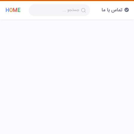
تماس با ما
H
O
M
E