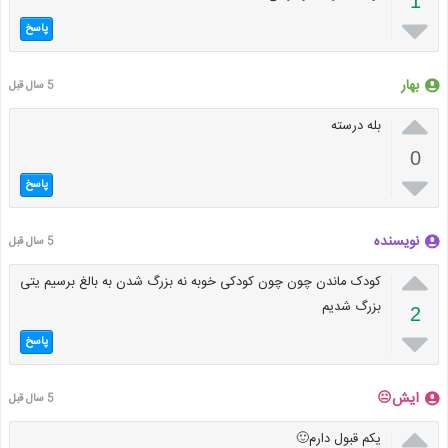
1

پاسخ
بهار
5 سال قبل

بله درسته
0

پاسخ
نویسنده
5 سال قبل

کودک ماندن چون چون کودکی خوبه نه بزرگ شدن به بالغ برسیم یتی
بزرگ شدیم
2

پاسخ
ایش😐
5 سال قبل

یکم قبول دارم🙂