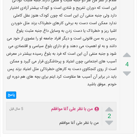
سلام.از نظر من هر دو جنبه مثبت و منفی دارند.جنبه مثبت کودکی
این است که دوران تفریح و شادی است و کودک بیشتر آزادی اختیار
دارد ولی جنبه منفی آن این است که چون کودک هنوز عقل کاملی
ندارد ممکن است دست به برخی کارهای خطرناک بزند مثل خوردن
اشیا ریز و خطرناک یا دست زدن به وسایل داغ.جنبه مثبت یلوغ
رسیدن به سن قانونی است و دیگر افراد جامعه او را عضوی از خود می
دانند و به او اهمیت می دهند و او دارای بلوغ سیاسی و اقتصادی می

شود و جنبه منفی آن این است که فرد به بلوغ رسیده بیشتر در معرض
آسیب های اجتماعی چون اعتیاد و پرخاشگری قرار می گیرد و ممکن
4
است از روی کنجکاوی دست به کارهای خطرناکی مثل اعتیاد بزند پس

باید در برابر آن آسیب ها مقاومت کرد.اینم برای بچه های هم دوره ای
خودم .موفق باشید
پاسخ

من با نظر علی آغا موافقم
5 سال قبل
2

من با نظر علی آغا موافقم