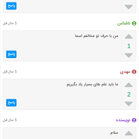

پاسخ
ناشناس
5 سال قبل

من با حرف تو مخالفم اسما
1

پاسخ
مهدی
5 سال قبل

ما باید علم های بسیار یاد بگیریم
2

پاسخ
نویسنده
5 سال قبل

سلام