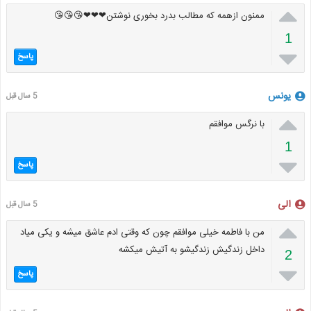

ممنون ازهمه که مطالب بدرد بخوری نوشتن❤❤❤😘😘😘
1

پاسخ
یونس
5 سال قبل

با نرگس موافقم
1

پاسخ
الی
5 سال قبل

من با فاطمه خیلی موافقم چون که وقتی ادم عاشق میشه و یکی میاد
داخل زندگیش زندگیشو به آتیش میکشه
2

پاسخ