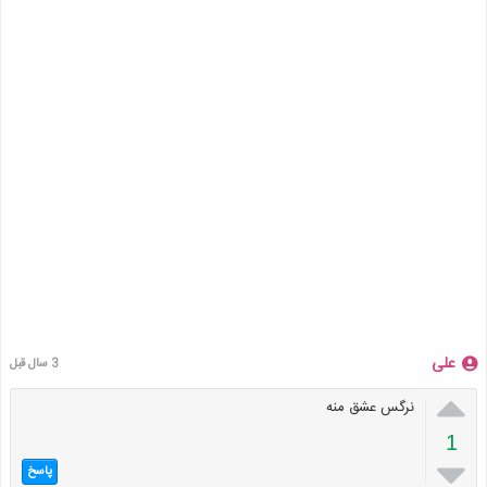
علی
3 سال قبل

نرگس عشق منه
1

پاسخ