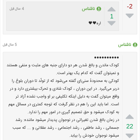

-2
ناشناس
4 سال قبل

1

اره🖤🖤
ناشناس
5 سال قبل
●●●●●●●●●●
کودک ماندن و بالغ شدن هر دو دارای جنبه های مثبت و منفی هستند
و نمیتوان گفت که کدام یک بهتر است.
کودکی به محدودهٔ سنی‌ای گفته می‌شود که از تولّد تا دوران بلوغ را
دربر می‌گیرد. در این دوران ، کودک شادی و تحرک بیشتری دارد و در
واقع میتوان گفت به دلیل اینکه تکلیفی بر او واجب نشده آزاد تر
است. اما باید این را هم در نظر گرفت که توجه کمتری در مسائل مهم

به کودک میشود و حق تصمیم گیری در امور مهم را ندارد.
در زمان بالغ شدن تغیراتی در نوجوان پدیدار میشود ماننده: رشد
22
جسمانی ، رشد عاطفی ، رشد اجتماعی ، رشد عقلانی و ... که سبب

میشود نوجوان خودش را بیابد.