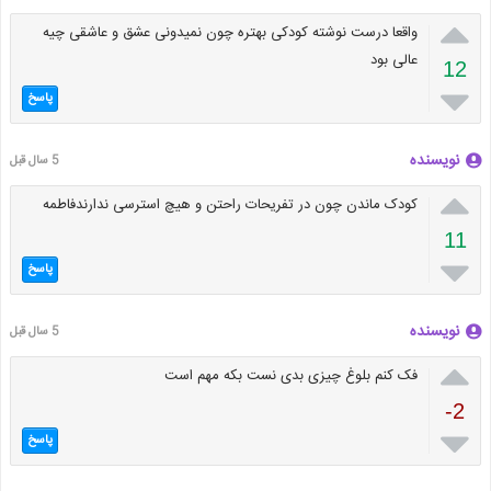

واقعا درست نوشته کودکی بهتره چون نمیدونی عشق و عاشقی چیه
عالی بود
12

پاسخ
نویسنده
5 سال قبل

کودک ماندن چون در تفریحات راحتن و هیچ استرسی ندارندفاطمه
11

پاسخ
نویسنده
5 سال قبل

فک کنم بلوغ چیزی بدی نست بکه مهم است
-2

پاسخ