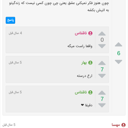
چون هنوز فکر نمیکنی عشق یعنی چی چون کسی نیست که زندگیتو
به اتیش بکشه
پاسخ

ناشناس
4 سال قبل
0


واقعا راست میگه
6


بهار
5 سال قبل
7

ارع درسته

ناشناس
5 سال قبل
7

دقیقا ❤
مهسا
5 سال قبل