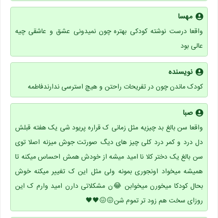
مهسا
واقعا درست نوشته کودکی بهتره چون نمیدونی عشق و عاشقی چیه
عالی بود
نویسنده
کودک ماندن چون در تفریحات راحتن و هیچ استرسی ندارندفاطمه
صبا
واقعا سن بالغ بد چیزیه مثل زمانی ک قراره پریود شی یک هفته قبلش
دل درد و کمر درد کلی چیز های دیگ صورتت جوش میزنه اصلا توی
سن بالغ یک دختر کلا نا امید میشه از خودش همش احساس میکنه تا
همیشه میخواد اونجوری بمونه ولی مثل این ک تغییر میکنه خوش
بحال کودکا میخورن میخوابن 😂ن مشکلاتی دارن امید وارم ک این
روزای سخت هم زود تر تموم شن😖😖🖤🖤