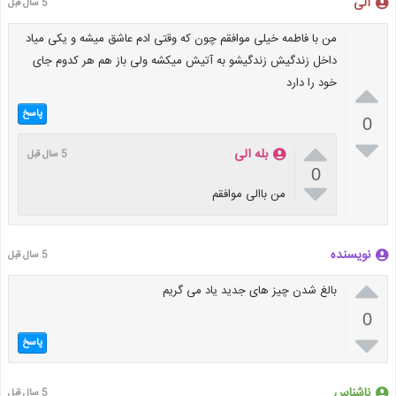
الی
5 سال قبل
من با فاطمه خیلی موافقم چون که وقتی ادم عاشق میشه و یکی میاد
داخل زندگیش زندگیشو به آتیش میکشه ولی باز هم هر کدوم جای
خود را دارد

پاسخ
0


بله الی
5 سال قبل
0

من باالی موافقم
نویسنده
5 سال قبل

بالغ شدن چیز های جدید یاد می گریم
0

پاسخ
ناشناس
5 سال قبل