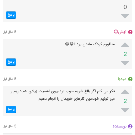
0

پاسخ
ایش😐
5 سال قبل

منظورم کودک ماندن بودااا😂😐
2

پاسخ
میدیا
5 سال قبل

فکر می کنم اگر بالغ شویم خوب تره چون اهمیت زیادی هم داریم و
می تونیم خودمون کارهای خوپمان را انجام دهیم
2

پاسخ
نویسنده
5 سال قبل