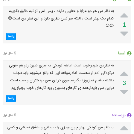

به نظر من هر دو مزایا و معایبی دارند ، پس نمی توانیم دقیق بگوییم
کدام یک بهتر است ، البته هر کس نظری دارد و این نظر من است😊
1
😊😊

پاسخ
اسما
5 سال قبل
به نظرمن هردوخوب است اماهم کودکی یه سری ضررداردوهم خوبی

درکودکی آدم آزادهست امادرموقعه ایی که بالغ میشویم بایدحجاب
داشته باشیم نمازروزه بگیریم چون دراین سن بردختران واجب است
3
دراین سن بایدارهمه ی کارهای بددوری وبه کارهای خوب روبیاوریم

پاسخ
نویسنده
5 سال قبل

ب نظر من کودکی بهتر چون چیزی را نمیدانی و عاشق نمیشی و کسی