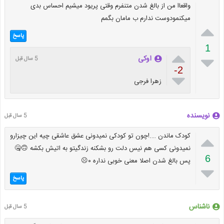
واقعاا من از بالغ شدن متنفرم وقتی پریود میشیم احساس بدی
میکنمودوست ندارم ب مامان بگمم

پاسخ
1


اوکی
5 سال قبل
-2

زهرا فرجی
نویسنده
5 سال قبل

کودک ماندن ….!چون تو کودکی نمیدونی عشق عاشقی چیه این چیزارو
نمیدونی کسی هم نیس دلت رو بشکنه زندگیتو به اتیش بکشه 🙃🤐
6
پس بالغ شدن اصلا معنی خوبی نداره ۰☹

پاسخ
ناشناس
5 سال قبل