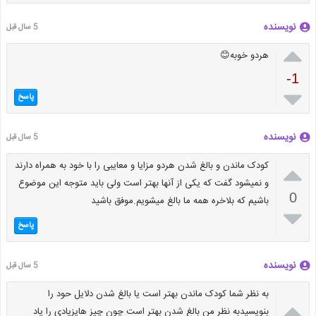
نویسنده
5 سال قبل

هردو خوبه😊
-1

پاسخ
نویسنده
5 سال قبل

کودک ماندن و بالغ شدن هردو مزایا و معایبی را با خود به همراه دارند
و نمیشود گفت که یکی از آنها بهتر است ولی باید متوجه این موضوع
0
باشیم که بلاخره همه ما بالغ میشویم.موفق باشید

پاسخ
نویسنده
5 سال قبل
به نظر شما کودک ماندن بهتر است یا بالغ شدن دلایل حود را

بنویسیدبه نظر من بالغ شدن بهتر است چون چیز هایزیادی را یاد