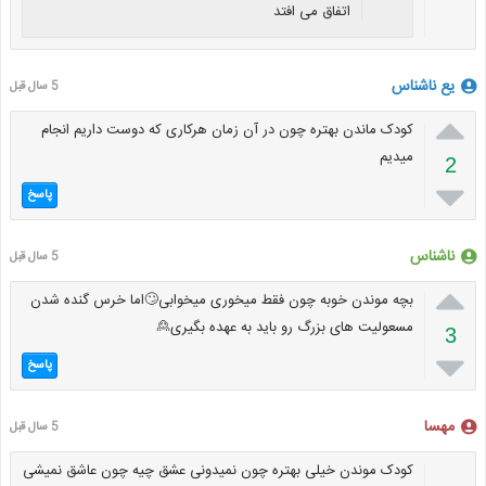
اتفاق می افتد
یع ناشناس
5 سال قبل

کودک ماندن بهتره چون در آن زمان هرکاری که دوست داریم انجام
میدیم
2

پاسخ
ناشناس
5 سال قبل

بچه موندن خوبه چون فقط میخوری میخوابی🙄اما خرس گنده شدن
مسعولیت های بزرگ رو باید به عهده بگیری🙎
3

پاسخ
مهسا
5 سال قبل
کودک موندن خیلی بهتره چون نمیدونی عشق چیه چون عاشق نمیشی