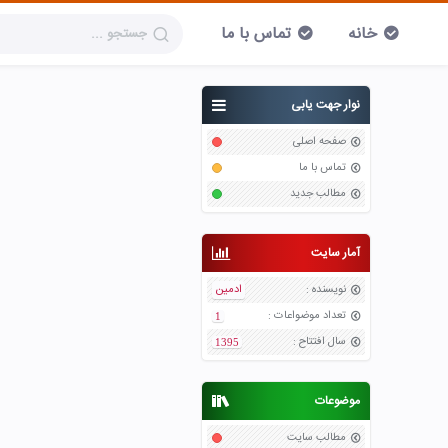
خانه
تماس با ما
نوار جهت یابی
صفحه اصلی
تماس با ما
مطالب جدید
آمار سایت
نویسنده
:
ادمین
تعداد موضواعات
:
1
سال افتتاح
:
1395
موضوعات
مطالب سایت