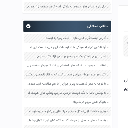
یکی از داستان های مربوط به زندگی امام کاظم صفحه 45 هدیه های آسمان چهارم
مطالب تصادفی
آدرس اینستاگرام امیرمقاره + لینک ورود به اینستا
آیا تاکنون دچار افسردگی شده اید علت آن چه بوده است این افسردگی چه مدت طول کشید علائم آن چه بود در یک برگه کاغذ به سوالات پاسخ دهید و برخی از آنها را برای دیگران بخوانید صفحه 145 تفکر و سبک زندگی هشتم
ادبیات بومی استان خراسان رضوی درس آزاد کتاب فارسی
اطلاعات موجود در شبکه های اجتماعی رشته کامپیوتر صفحه 43 کاربرد فناوری های نوین یازدهم
اگر بخواهید مهمان سرایی انتخاب کنید که به آثار تاریخی نزدیک باشد کدام را انتخاب می کنید صفحه 57 مطالعات اجتماعی ششم
لی
با توجه به شعر شخصیت پیر و جوان را با هم مقایسه کنید صفحه 61 فارسی هشتم
یم
با نوشتن نامه به یک دوست فرضی خارجی ویژگی های هویت ایرانی را به مردم کشورهای دیگر معرفی کنید صفحه 125 مطالعات اجتماعی نهم
بازیگر نقش مریم در شهرزاد
برای حفاظت از بوته گل سرخ چه راه هایی پیشنهاد می دهید صفحه 86 علوم چهارم
به سنگ های حاصل از انجماد گدازه آتشفشان گویند ؟ بازی خواستگاری جواب پاسخ