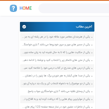
H
O
M
E
آخرین مطالب
یکی از هنرمندان معاصر مورد علاقه خود را در هر رشته ای به جز عکاسی صفحه 69 فرهنگ و هنر نهم
یکی از مسیر های عبور و مرور خودروها می باشد ؟ بازی خواستگاری جواب پاسخ
یکی از حکایت هایی را که تا به حال شنیده اید به زبان ساده بنویسید صفحه 97 نگارش ششم دبستان
یکی از متن های ناتمام زیر را انتخاب کنید و نوشته را ادامه دهید صفحه 73 و 74 کتاب نگارش فارسی پنجم دبستان
یکی از درس های مندرج در کتاب درسی خود را خلاصه کنید سپس متن خلاصه شده را با بهره گیری از روش های دسته بندی نمودار جدول نقشه مفهومی نشان دهید صفحه 118 نگارش یازدهم
یکی از صدا های آبشار به هم خوردن برگ ها زنبور را در ذهنتان مجسم کنید و درباره آن یک بند بنویسید صفحه 11 نگارش پنجم
یکی از دو موضوع را به دلخواه انتخاب کن و یک بند درباره آن بنویس صفحه 35 کتاب نگارش فارسی سوم
یکی از وسایل نقلیه می باشد ؟ بازی خواستگاری جواب پاسخ
یکی از موثرترین پیام هایی را که دریافت کرده اید و به اقناع و تغییری جدی در شما منجر شده است برسی کنید و علت این تاثیر گذاری قابل توجه را بنویسید صفحه 52 تفکر و سواد رسانه ای دهم
یکی از خاطرات حضور خود در نماز جمعه صفحه 123 پیام های آسمان هفتم