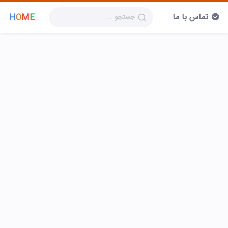
تماس با ما
H
O
M
E