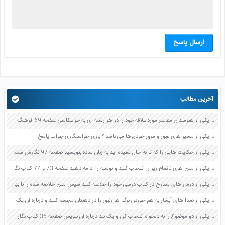
ارسال پاسخ
آخرین مطالب
یکی از هنرمندان معاصر مورد علاقه خود را در هر رشته ای به جز عکاسی صفحه 69 فرهنگ و هنر نهم
یکی از مسیر های عبور و مرور خودروها می باشد ؟ بازی خواستگاری جواب پاسخ
یکی از حکایت هایی را که تا به حال شنیده اید به زبان ساده بنویسید صفحه 97 نگارش ششم دبستان
یکی از متن های ناتمام زیر را انتخاب کنید و نوشته را ادامه دهید صفحه 73 و 74 کتاب نگارش فارسی پنجم دبستان
یکی از درس های مندرج در کتاب درسی خود را خلاصه کنید سپس متن خلاصه شده را با بهره گیری از روش های دسته بندی نمودار جدول نقشه مفهومی نشان دهید صفحه 118 نگارش یازدهم
یکی از صدا های آبشار به هم خوردن برگ ها زنبور را در ذهنتان مجسم کنید و درباره آن یک بند بنویسید صفحه 11 نگارش پنجم
یکی از دو موضوع را به دلخواه انتخاب کن و یک بند درباره آن بنویس صفحه 35 کتاب نگارش فارسی سوم