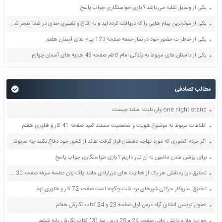
یکی از وسایل نقلیه می باشد ؟ بازی خواستگاری جواب پاسخ
یکی از موثرترین پیام هایی را که دریافت کرده اید و به اقناع و تغییری جدی در شما منجر شده است برسی کنید و علت این تاثیر گذاری قابل توجه را بنویسید صفحه 52 تفکر و سواد رسانه ای دهم
یکی از خاطرات حضور خود در نماز جمعه صفحه 123 پیام های آسمان هفتم
یکی از داستان های مربوط به زندگی امام کاظم صفحه 45 هدیه های آسمان چهارم
مطالب تصادفی
one night stand وان نایت استند چیست
اطلاعات مربوط به موضوع هویت و شخصیت مستند کنید صفحه 41 کار و فناوری هفتم
اگر مردم کشوری که مورد تهاجم دشمنان قرار گرفت هاند از کشور خود دفاع نکنند چه سرنوشتی در انتظار آنان خواهد بود؟ صفحه 140 پیام های آسمان نهم
برای روشن شدن ماشین به آن نیاز داریم ؟ بازی خواستگاری جواب پاسخ
تحقیق درباره نقش هر یک از فعالیت های غیرارادی مانند پلک زدن عطسه سرفه صفحه 30 علوم هشتم
تحقیق سازوکار حرکتی شیرهای برداشت چگونه است صفحه 72 کار و فناوری نهم
تصویر نویسی انشای آزاد درس اول صفحه 23 و 24 کتاب نگارش هفتم
جواب املا و دانش زبانی صفحه 24 و 25 درس سه (3) کتاب نگارش پایه ششم