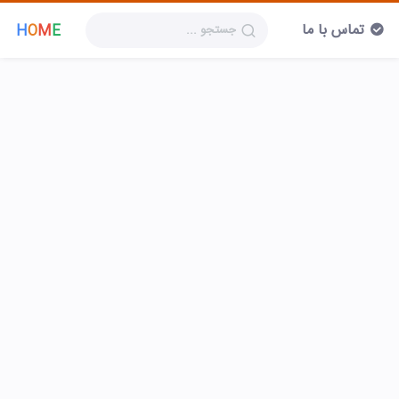
تماس با ما
H
O
M
E