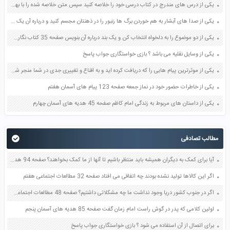
یکی از درس های مندرج در کتاب درسی خود را خلاصه کنید سپس متن خلاصه شده را با بهره گیری از روش های دسته بندی نمودار جدول نقشه مفهومی نشان دهید صفحه 118 نگارش یازدهم
یکی از صدا های آبشار به هم خوردن برگ ها زنبور را در ذهنتان مجسم کنید و درباره آن یک بند بنویسید صفحه 11 نگارش پنجم
یکی از دو موضوع را به دلخواه انتخاب کن و یک بند درباره آن بنویس صفحه 35 کتاب نگارش فارسی سوم
یکی از وسایل نقلیه می باشد ؟ بازی خواستگاری جواب پاسخ
یکی از موثرترین پیام هایی را که دریافت کرده اید و به اقناع و تغییری جدی در شما منجر شده است برسی کنید و علت این تاثیر گذاری قابل توجه را بنویسید صفحه 52 تفکر و سواد رسانه ای دهم
یکی از خاطرات حضور خود در نماز جمعه صفحه 123 پیام های آسمان هفتم
یکی از داستان های مربوط به زندگی امام کاظم صفحه 45 هدیه های آسمان چهارم
مطالب تصادفی
آیا برای کمک به دیگران همیشه باید منتظر باشیم تا آنها از ما کمک بخواهند؟ صفحه 94 هدیه های آسمان چهارم
اگر این کالاها تولید نشده بودند چه اتفاقی می افتاد صفحه 32 مطالعات اجتماعی هفتم
اگر در جنوب کشور دریا وجود نداشت ما چه مشکلاتی داشتیم؟ صفحه 48 مطالعات اجتماعی پنجم
اولین کلامی که پدر در گوش راست امام زمان گفت صفحه 85 هدیه های آسمان پنجم
برای اتصال از آن استفاده می شود ؟ بازی خواستگاری جواب پاسخ