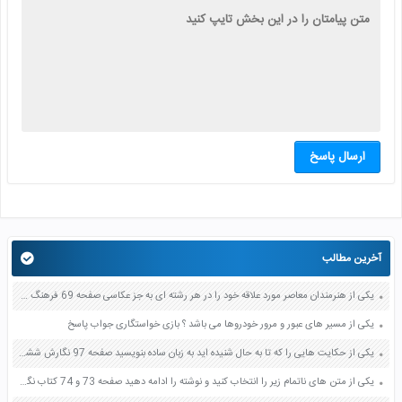
ارسال پاسخ
آخرین مطالب
یکی از هنرمندان معاصر مورد علاقه خود را در هر رشته ای به جز عکاسی صفحه 69 فرهنگ و هنر نهم
یکی از مسیر های عبور و مرور خودروها می باشد ؟ بازی خواستگاری جواب پاسخ
یکی از حکایت هایی را که تا به حال شنیده اید به زبان ساده بنویسید صفحه 97 نگارش ششم دبستان
یکی از متن های ناتمام زیر را انتخاب کنید و نوشته را ادامه دهید صفحه 73 و 74 کتاب نگارش فارسی پنجم دبستان