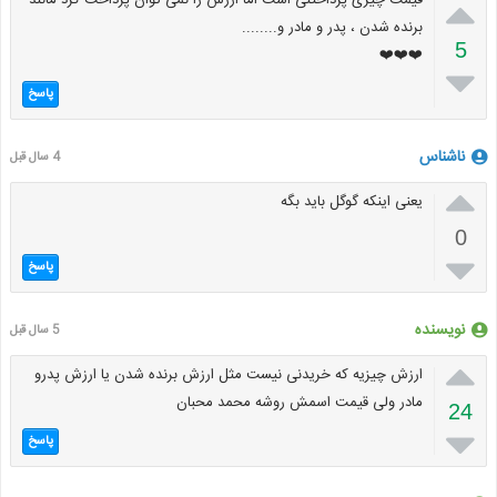

قیمت چیزی پرداختنی است اما ارزش را نمی توان پرداخت کرد مانند
برنده شدن ، پدر و مادر و........
5
❤️❤️❤️

پاسخ
ناشناس
4 سال قبل

یعنی اینکه گوگل باید بگه
0

پاسخ
نویسنده
5 سال قبل

ارزش چیزیه که خریدنی نیست مثل ارزش برنده شدن یا ارزش پدرو
مادر ولی قیمت اسمش روشه محمد محبان
24

پاسخ