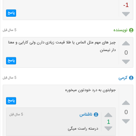
-1

پاسخ
نویسنده
5 سال قبل

چیز های مهم مثل الماس یا طلا قیمت زیادی دارن ولی کارایی و معنا
دار نیستن
0

پاسخ
کرمی
5 سال قبل
جوابتون به درد خودتون میخوره

پاسخ

0
ناشناس
5 سال قبل

1

درسته راست میگی