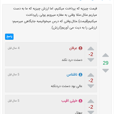
قیمت چیزیه که پرداخت میکنیم، اما ارزش چیزیه که ما به دست
میاریم.مثال:مثلا وقتی به مغازه میرویم پولی راپرداخت
میکنیم(قیمت).مثال:وقتی که درس میخوانیمبه جایگاهی میرسیم؛
ارزشی را به دیت می آوریم(ارزش).
پاسخ

عرفان
4 سال قبل

-2

دستت درد نکند
29


ناشناس
5 سال قبل
-2

عالی بود دستت دردنکنه

خیلی اقیب
5 سال قبل
-2

ببهتل