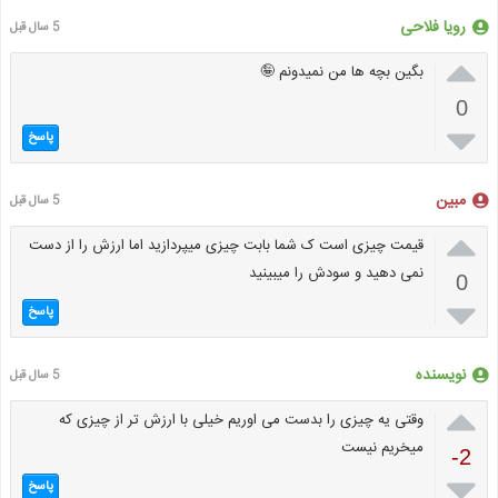
رویا فلاحی
5 سال قبل

بگین بچه ها من نمیدونم 🤪
0

پاسخ
مبین
5 سال قبل

قیمت چیزی است ک شما بابت چیزی میپردازید اما ارزش را از دست
نمی دهید و سودش را میبینید
0

پاسخ
نویسنده
5 سال قبل

وقتی یه چیزی را بدست می اوریم خیلی با ارزش تر از چیزی که
میخریم نیست
-2

پاسخ