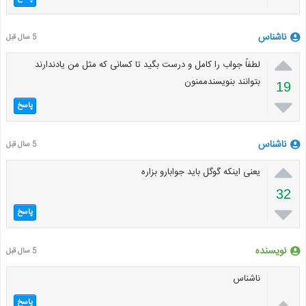
ناشناس
5 سال قبل

لطفاً جواب را کامل و درست بگید تا کسانی که مثل من یادندارند
بتوانند بنویسندممنون
19

پاسخ
ناشناس
5 سال قبل

یعنی اینکه گوگل باید جوابارو بزاره
32

پاسخ
نویسنده
5 سال قبل
ناشناس

پاسخ