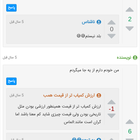

پاسخ

2
ناشناس
5 سال قبل

0

بلد نیستم😅😅
نویسنده
5 سال قبل
من خودم دارم از یه جا میگردم
پاسخ
ارزش کمیاب تر از قیمت همب
5 سال قبل

ارزش کمیاب تر از قیمت همینطور ارزشی بودن مثل
-1

تاریخی بودن ولی قیمت چیزی شاید کم معنا باشد اما

گران است مانند:الماس
6
