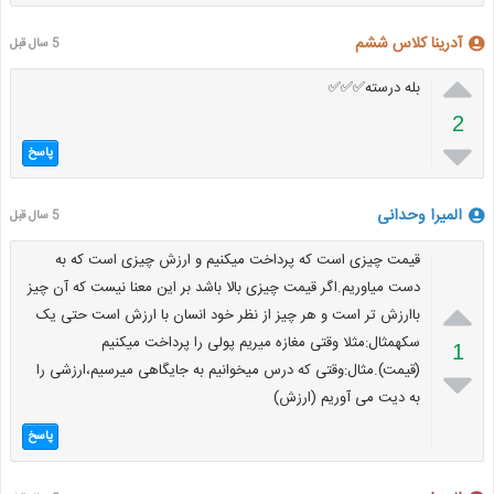
آدرینا کلاس ششم
5 سال قبل

بله درسته✅✅✅
2

پاسخ
المیرا وحدانی
5 سال قبل
قیمت چیزی است که پرداخت میکنیم و ارزش چیزی است که به
دست میاوریم.اگر قیمت چیزی بالا باشد بر این معنا نیست که آن چیز

باارزش تر است و هر چیز از نظر خود انسان با ارزش است حتی یک
سکهمثال:مثلا وقتی مغازه میریم پولی را پرداخت میکنیم
1
(قیمت).مثال:وقتی که درس میخوانیم به جایگاهی میرسیم،ارزشی را

به دیت می آوریم (ارزش)
پاسخ