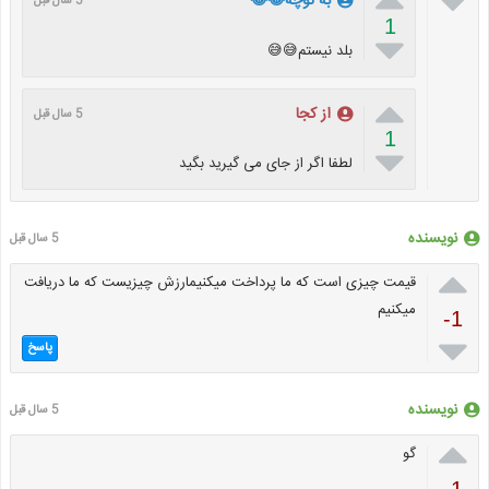

به توچه😂😂
5 سال قبل
1

بلد نیستم😅😅

از کجا
5 سال قبل
1

لطفا اگر از جای می گیرید بگید
نویسنده
5 سال قبل

قیمت چیزی است که ما پرداخت میکنیمارزش چیزیست که ما دریافت
میکنیم
-1

پاسخ
نویسنده
5 سال قبل

گو