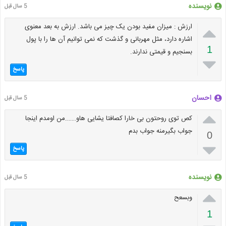
نویسنده
5 سال قبل

ارزش : میزان مفید بودن یک چیز می باشد. ارزش به بعد معنوی
اشاره دارد، مثل مهربانی و گذشت که نمی توانیم آن ها را با پول
1
بسنجیم و قیمتی ندارند.

پاسخ
احسان
5 سال قبل

کص توی روحتون بی خارا کصافتا یشایی هاو…….من اومدم اینجا
جواب بگیرمنه جواب بدم
0

پاسخ
نویسنده
5 سال قبل

وبسعح
1