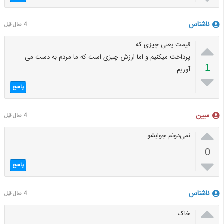
ناشناس
4 سال قبل

قیمت یعنی چیزی که
پرداخت میکنیم و اما ارزش چیزی است که ما مردم به دست می
1
آوریم

پاسخ
مبین
4 سال قبل

نمی‌دونم جوابشو
0

پاسخ
ناشناس
4 سال قبل

خاک