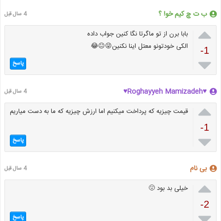
ب ت چ کیم خو! ؟
4 سال قبل

بابا برن از تو ماگرتا نگا کنین جواب داده
الکی خودتونو معتل اینا نکنین😜😐😂
-1

پاسخ
♥Roghayyeh Mamizadeh♥
4 سال قبل

قیمت چیزیه که پرداخت میکنیم اما ارزش چیزیه که ما به دست میاریم
-1

پاسخ
بی نام
4 سال قبل

خیلی بد بود 🤢
-2

پاسخ