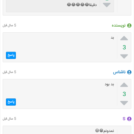

دقیقا😂😂😂😂😂
نویسنده
5 سال قبل

بد
3

پاسخ
ناشناس
5 سال قبل

بد بود
3

پاسخ
S
5 سال قبل
نمدونم😁😃