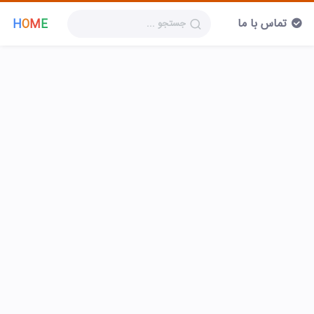
تماس با ما
H
O
M
E