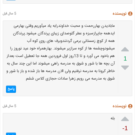
نویسنده
5 سال قبل
مابادیدن بهاررحمت و محبت خداوندرابه یاد میآوریم.وقتی بهارمی
ایدهمه جاپرازسبزه و عطر گلوصدای زیبای پرندگان میشود.پرندگان
همه از کوچ زمستانی برمی گردنندوبرف های روی کوه آب

میشودوچشمه ها از کوه سرازیر میشوند. بهارهمراه خود عید نوروز را
هم باخود می آورد و تا 13روز اول فروردین همه جا تعطیل است بعداز
1
آن بچه ها با شور و شوق به مدرسه راهی میشوند اما این چند سال به

خاطر کرونا به مدرسه نرفتیم ولی الان مدرسه ها باز شده و باز با شور و
شوق به مدرسه می رویم.زهرا سادات حجازی کلاس ششم
پاسخ
نویسنده
5 سال قبل

بله
-1