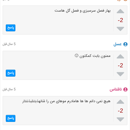

بهار فصل سرسبزی و فصل گل هاست
-2

پاسخ
عسل
5 سال قبل

ممنون بابت کمکتون 🙂
-2

پاسخ
ناشناس
5 سال قبل

هیچ نمی دانم ها ها هامادرم موهای من را شانهذبتنلبذننتار
-2

پاسخ