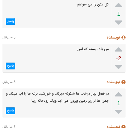

کل متن را می خواهم
1

پاسخ
نویسنده
5 سال قبل

من بلد نیستم که.امیر
-2

پاسخ
نویسنده
5 سال قبل

در فصل بهار درخت ها شکوفه میزنند و خورشید برف ها را آب میکند و
چمن ها از زیر زمین بیرون می آید ویک رودخانه زیبا
1

پاسخ
نویسنده
5 سال قبل