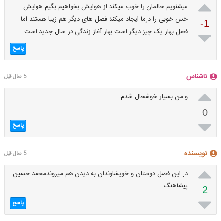

میشنویم حالمان را خوب میکند از هوایش بخواهیم بگیم هوایش
خس خوبی را درما ایجاد میکند فصل های دیگر هم زیبا هستند اما
-1
فصل بهار یک چیز دیگر است بهار آغاز زندگی در سال جدید است

پاسخ
ناشناس
5 سال قبل

و من بسیار خوشحال شدم
0

پاسخ
نویسنده
5 سال قبل

در این فصل دوستان و خویشاوندان به دیدن هم میروندمحمد حسین
پیشاهنگ
2

پاسخ