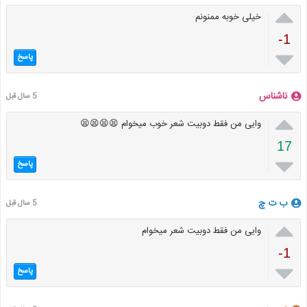

خیلی خوبه ممنونم
-1

پاسخ
ناشناس
5 سال قبل

وایی من فقط دوبیت شعر خوب میخوام 😫😫😫😫
17

پاسخ
ب ت چ
5 سال قبل

وایی من فقط دوبیت شعر میخوام
-1

پاسخ