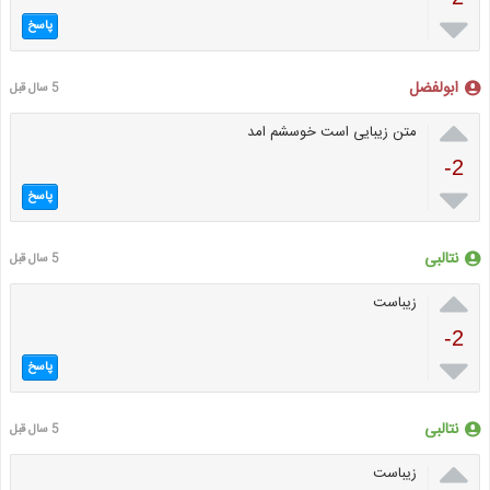

پاسخ
ابولفضل
5 سال قبل

متن زیبایی است خوسشم امد
-2

پاسخ
نتالبی
5 سال قبل

زیباست
-2

پاسخ
نتالبی
5 سال قبل

زیباست