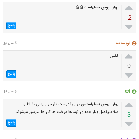

بهار عروس فصلهاست🔮🔮
-2

پاسخ
نویسنده
5 سال قبل

گفتن
0

پاسخ
آتنا
5 سال قبل

بهار عروس فصلهاستمن بهار را دوست دارمبهار یعنی نشاط و
سلامتیفصل بهار همه ی کوه ها درخت ها گل ها سرسبز میشوند
3

پاسخ