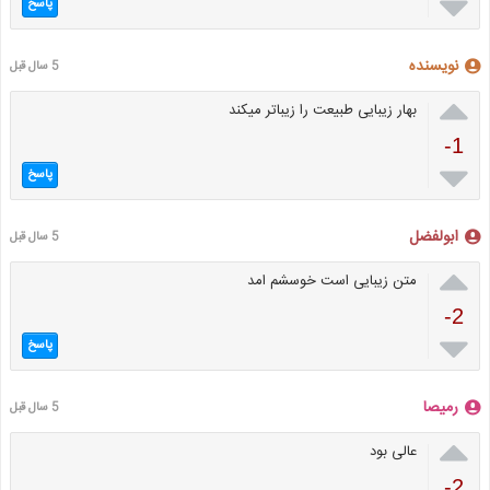

پاسخ
نویسنده
5 سال قبل

بهار زیبایی طبیعت را زیباتر میکند
-1

پاسخ
ابولفضل
5 سال قبل

متن زیبایی است خوسشم امد
-2

پاسخ
رمیصا
5 سال قبل

عالی بود
-2