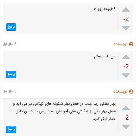

۶هههععاتههاح
-2

پاسخ
نویسنده
5 سال قبل

من بلد نیستم
-2

پاسخ
نویسنده
5 سال قبل

بهار فصلی زیبا است در فصل بهار شکوفه های گیلاس در می آید و
فصل بهار یکی از شگفتی های آفرینش است پس به همین دلیل
-2
خداراشکر کنید

پاسخ