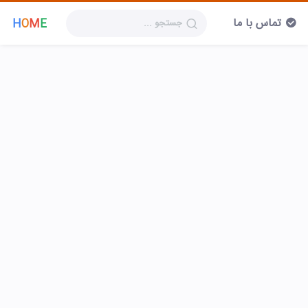
تماس با ما
H
O
M
E