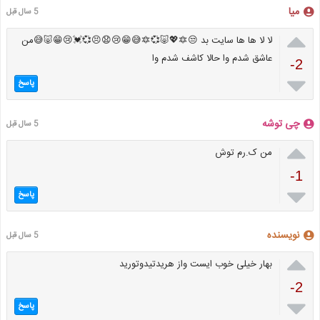
میا
5 سال قبل

لا لا ها ها سایت بد 😒🔯💖🐷💞🔯😅😁😢😧😣💞💓😢😁🐷😅من
عاشق شدم وا حالا کاشف شدم وا
-2

پاسخ
چی توشه
5 سال قبل

من ک.رم توش
-1

پاسخ
نویسنده
5 سال قبل

بهار خیلی خوب ایست واز هریدتیدوتورید
-2

پاسخ