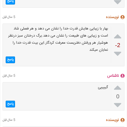

پاسخ
نویسنده
5 سال قبل
بهار با زیبایی هایش قدرت خدا را نشان می دهد و هر فصلی شاد

است و زیبایی های طبیعت را نشان می دهد.برگ درختان سبز درنظر
هوشیار هر ورقش دفتریست معرفت کردگار.این بیت قدرت خدا را
-2
نمایان میکند

پاسخ
ناشناس
5 سال قبل

گییییی
0

پاسخ
نویسنده
5 سال قبل