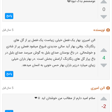

عوممممم بدک نبود😹
0

پاسخ
نویسنده
5 سال قبل
الن امیری: بهار یک فصل خیلی زیباست یک فصل پر از گل های

رنگارنگ .وقتی بهار آید سالی جدیدی شروع میشود فصلی پر از شادی
و خوشحالی. در باغ بوستان صدای بلبل به گوش میرسد صدای بلبل در
4
باغ پراز گل های رنگارنگ آرامش بخش است .در بهار باران خیلی

زیبای میبارد درزیر باران بهار حس خوبی به انسان میدهد.
پاسخ
الن امیری
5 سال قبل

سلام امید دارم از مطالب من خوشتان اید ☺❤
-2