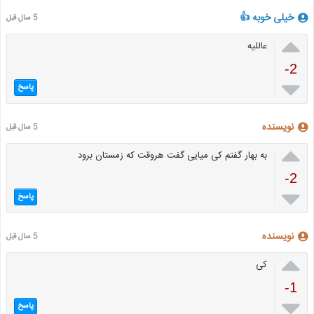
خیلی خوبه 👍
5 سال قبل

عاللیه
-2

پاسخ
نویسنده
5 سال قبل

به بهار گفتم کی میایی گفت هروقت که زمستان برود
-2

پاسخ
نویسنده
5 سال قبل

کی
-1

پاسخ