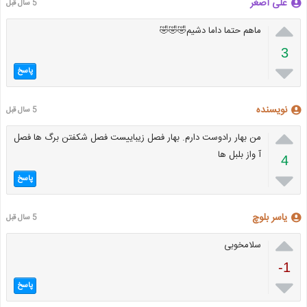
علی اصغر
5 سال قبل

ماهم حتما داما دشیم🤣🤣🤣
3

پاسخ
نویسنده
5 سال قبل

من بهار رادوست دارم. بهار فصل زیباییست فصل شکفتن برگ ها فصل
آ واز بلبل ها
4

پاسخ
یاسر بلوچ
5 سال قبل

سلامخوبی
-1

پاسخ