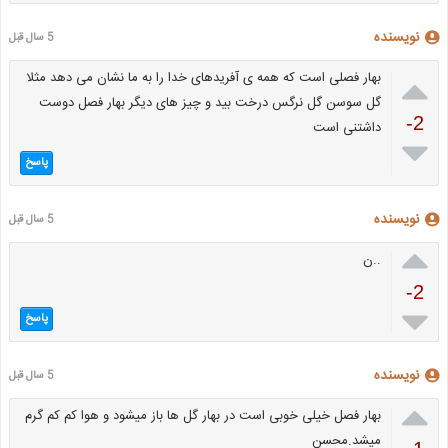
نویسنده
5 سال قبل

بهار فصلی است که همه ی آفریدهای خدا را به ما نشان می دهد مثلا
گل سوسن گل نرگس درخت بید و چیز های دیگر بهار فصل دوست
-2
داشتنی است

پاسخ
نویسنده
5 سال قبل

..ن
-2

پاسخ
نویسنده
5 سال قبل

بهار فصل خیلی خوبی است در بهار گل ها باز میشود و هوا کم کم گرم
میشد.محسن