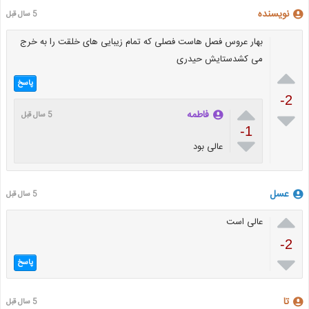
نویسنده
5 سال قبل
بهار عروس فصل هاست فصلی که تمام زیبایی های خلقت را به خرج
می کشدستایش حیدری

پاسخ
-2


فاطمه
5 سال قبل
-1

عالی بود
عسل
5 سال قبل

عالی است
-2

پاسخ
تا
5 سال قبل