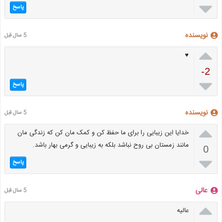

پاسخ
نویسنده
5 سال قبل

♥︎
-2

پاسخ
نویسنده
5 سال قبل

خدایا این زیبایی را برای ما حفظ کن و کمک مان کن که زندگی مان
مانند زمستان بی روح نباشد بلکه به زیبایی و گرمی بهار باشد.
0

پاسخ
عالی
5 سال قبل

عالیه