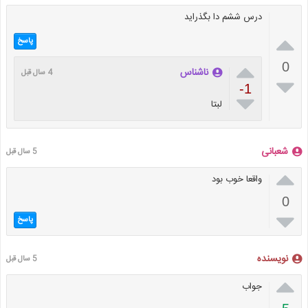
درس ششم دا بگذراید

پاسخ

0
ناشناس
4 سال قبل

-1

لبتا
شعبانی
5 سال قبل

واقعا خوب بود
0

پاسخ
نویسنده
5 سال قبل

جواب