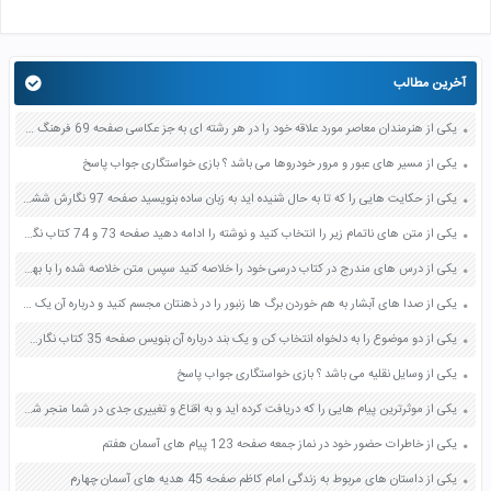
آخرین مطالب
یکی از هنرمندان معاصر مورد علاقه خود را در هر رشته ای به جز عکاسی صفحه 69 فرهنگ و هنر نهم
یکی از مسیر های عبور و مرور خودروها می باشد ؟ بازی خواستگاری جواب پاسخ
یکی از حکایت هایی را که تا به حال شنیده اید به زبان ساده بنویسید صفحه 97 نگارش ششم دبستان
یکی از متن های ناتمام زیر را انتخاب کنید و نوشته را ادامه دهید صفحه 73 و 74 کتاب نگارش فارسی پنجم دبستان
یکی از درس های مندرج در کتاب درسی خود را خلاصه کنید سپس متن خلاصه شده را با بهره گیری از روش های دسته بندی نمودار جدول نقشه مفهومی نشان دهید صفحه 118 نگارش یازدهم
یکی از صدا های آبشار به هم خوردن برگ ها زنبور را در ذهنتان مجسم کنید و درباره آن یک بند بنویسید صفحه 11 نگارش پنجم
یکی از دو موضوع را به دلخواه انتخاب کن و یک بند درباره آن بنویس صفحه 35 کتاب نگارش فارسی سوم
یکی از وسایل نقلیه می باشد ؟ بازی خواستگاری جواب پاسخ
یکی از موثرترین پیام هایی را که دریافت کرده اید و به اقناع و تغییری جدی در شما منجر شده است برسی کنید و علت این تاثیر گذاری قابل توجه را بنویسید صفحه 52 تفکر و سواد رسانه ای دهم
یکی از خاطرات حضور خود در نماز جمعه صفحه 123 پیام های آسمان هفتم
یکی از داستان های مربوط به زندگی امام کاظم صفحه 45 هدیه های آسمان چهارم