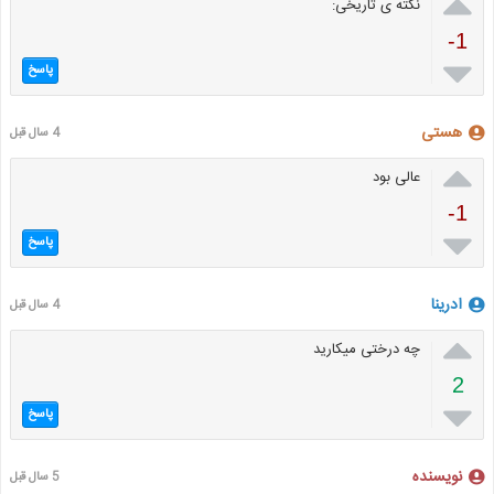

نکته ی تاریخی:
-1

پاسخ
هستی
4 سال قبل

عالی بود
-1

پاسخ
ادرینا
4 سال قبل

چه درختی میکارید
2

پاسخ
نویسنده
5 سال قبل