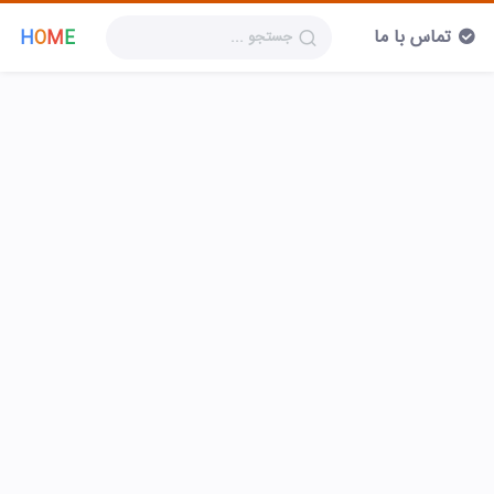
تماس با ما
H
O
M
E