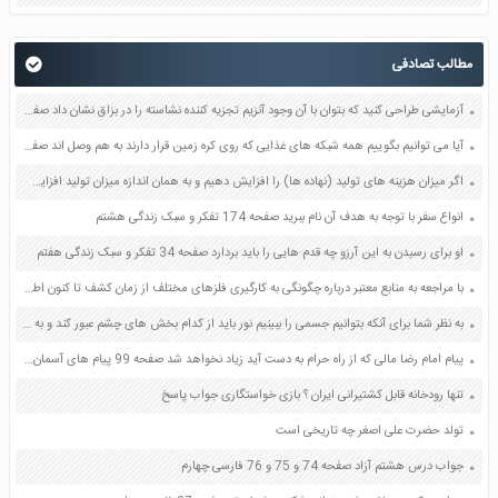
مطالب تصادفی
آزمایشی طراحی کنید که بتوان با آن وجود آنزیم تجزیه کننده نشاسته را در بزاق نشان داد صفحه 112 کتاب علوم تجربی هفتم
آیا می توانیم بگوییم همه شبکه های غذایی که روی کره زمین قرار دارند به هم وصل اند صفحه 157 علوم نهم
اگر میزان هزینه های تولید (نهاده ها) را افزایش دهیم و به همان اندازه میزان تولید افزایش یابد باز هم می توانیم ادعا کنیم بهره وری اتفاق افتاده است؟ صفحه 164 مطالعات اجتماعی نهم
انواع سفر با توجه به هدف آن نام ببرید صفحه 174 تفکر و سبک زندگی هشتم
او برای رسیدن به این آرزو چه قدم هایی را باید بردارد صفحه 34 تفکر و سبک زندگی هفتم
با مراجعه به منابع معتبر درباره چگونگی به کارگیری فلزهای مختلف از زمان کشف تا کنون اطلاعاتی جمع آوری کنید و به کلاس گزارش دهید صفحه 2 علوم نهم
به نظر شما برای آنکه بتوانیم جسمی را ببینیم نور باید از کدام بخش های چشم عبور کند و به پرده ی شبکیه برسد؟ صفحه 46 علوم پنجم
پیام امام رضا مالی که از راه حرام به دست آید زیاد نخواهد شد صفحه 99 پیام های آسمان هشتم
تنها رودخانه قابل کشتیرانی ایران ؟ بازی خواستگاری جواب پاسخ
تولد حضرت علی اصغر چه تاریخی است
جواب درس هشتم آزاد صفحه 74 و 75 و 76 فارسی چهارم