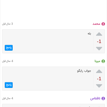
محمد
3 سال قبل

بله
-1

پاسخ
مبینا
4 سال قبل

جواب رابگو
-1

پاسخ
ناشناس
4 سال قبل