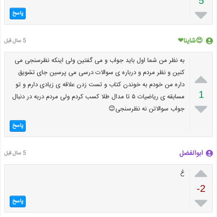
5

پاسخ
😍شاینا❤
5 سال قبل
به نظر من شما اول باید جواب و می گفتین ولی اینکه نظرسنجی می

کنین و نظر مردم و درباره ی سوالات درسی می پرسین جای تشویق
داره من خودم به خوندن کتاب و تست زدن علاقه ی زیادی دارم و تو
1
مسابقه ی ریاضیات ۵ تا مدال طلا کسب کردم ولی مردم دربه در دنبال

جواب سوالاتن نه نظرسنجی😊
پاسخ
ابوالفضل
5 سال قبل

غ
-2

پاسخ