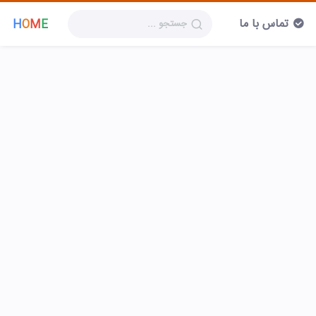
تماس با ما
H
O
M
E