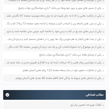
یکی از هنرمندان معاصر مورد علاقه خود را در هر رشته ای به جز عکاسی صفحه 69 فرهنگ و هنر نهم
یکی از مسیر های عبور و مرور خودروها می باشد ؟ بازی خواستگاری جواب پاسخ
یکی از حکایت هایی را که تا به حال شنیده اید به زبان ساده بنویسید صفحه 97 نگارش ششم دبستان
یکی از متن های ناتمام زیر را انتخاب کنید و نوشته را ادامه دهید صفحه 73 و 74 کتاب نگارش فارسی پنجم دبستان
یکی از درس های مندرج در کتاب درسی خود را خلاصه کنید سپس متن خلاصه شده را با بهره گیری از روش های دسته بندی نمودار جدول نقشه مفهومی نشان دهید صفحه 118 نگارش یازدهم
یکی از صدا های آبشار به هم خوردن برگ ها زنبور را در ذهنتان مجسم کنید و درباره آن یک بند بنویسید صفحه 11 نگارش پنجم
یکی از دو موضوع را به دلخواه انتخاب کن و یک بند درباره آن بنویس صفحه 35 کتاب نگارش فارسی سوم
یکی از وسایل نقلیه می باشد ؟ بازی خواستگاری جواب پاسخ
یکی از موثرترین پیام هایی را که دریافت کرده اید و به اقناع و تغییری جدی در شما منجر شده است برسی کنید و علت این تاثیر گذاری قابل توجه را بنویسید صفحه 52 تفکر و سواد رسانه ای دهم
یکی از خاطرات حضور خود در نماز جمعه صفحه 123 پیام های آسمان هفتم
یکی از داستان های مربوط به زندگی امام کاظم صفحه 45 هدیه های آسمان چهارم
مطالب تصادفی
آهنگ تورو خدا همین یبار نرو