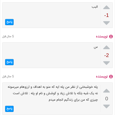

البب
-1

پاسخ
نویسنده
5 سال قبل

س
-2

پاسخ
نویسنده
5 سال قبل

پله خوشبختی از نظر من پله ایه که منو به اهداف و ارزوهام میرسونه
نه یک شبه بلکه با تلاش زیاد و کوشش و نام او پله : تلاش است
0
چیزی که من برای زندگیم انجام میدم

پاسخ