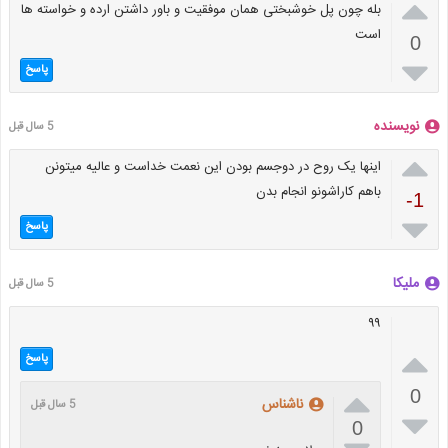

بله چون پل خوشبختی همان موفقیت و باور داشتن ارده و خواسته ها
است
0

پاسخ
نویسنده
5 سال قبل

اینها یک روح در دوجسم بودن این نعمت خداست و عالیه میتونن
باهم کاراشونو انجام بدن
-1

پاسخ
ملیکا
5 سال قبل
۹۹

پاسخ

0
ناشناس
5 سال قبل

0