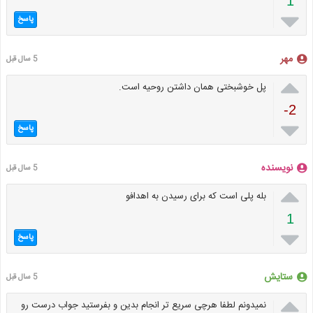
1

پاسخ
مهر
5 سال قبل

پل خوشبختی همان داشتن روحیه است.
-2

پاسخ
نویسنده
5 سال قبل

بله پلی است که برای رسیدن به اهدافو
1

پاسخ
ستایش
5 سال قبل

نمیدونم لطفا هرچی سریع تر انجام بدین و بفرستید جواب درست رو