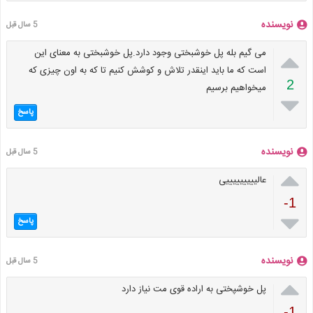
نویسنده
5 سال قبل

می گیم بله پل خوشبختی وجود دارد.پل خوشبختی به معنای این
است که ما باید اینقدر تلاش و کوشش کنیم تا که به اون چیزی که
2
میخواهیم برسیم

پاسخ
نویسنده
5 سال قبل

عالیییییییییی
-1

پاسخ
نویسنده
5 سال قبل

پل خوشپختی به اراده قوی مت نیاز دارد
-1