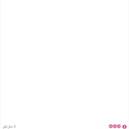
🤑🤑🤑
3 سال قبل