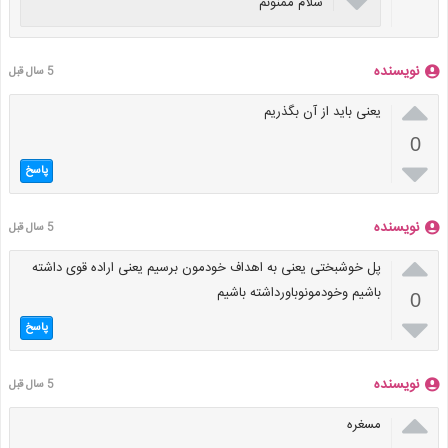

سلام ممنونم
نویسنده
5 سال قبل

یعنی باید از آن بگذریم
0

پاسخ
نویسنده
5 سال قبل

پل خوشبختی یعنی به اهداف خودمون برسیم یعنی اراده قوی داشته
باشیم وخودمونوباورداشته باشیم
0

پاسخ
نویسنده
5 سال قبل

مسغره