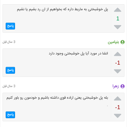

پل خوشبختی به ماربط داره که بخواهیم از ان رد بشیم یا نشیم
1

پاسخ
بنیامین
3 سال قبل

انشا در مورد آیا پل خوشبختی وجود دارد
-1

پاسخ
زهرا
3 سال قبل

بله پل خوشبختی یعنی اراده قوی داشته باشیم و خودمون رو باور کنیم
.
-1

پاسخ