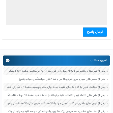
ارسال پاسخ
آخرین مطالب
یکی از هنرمندان معاصر مورد علاقه خود را در هر رشته ای به جز عکاسی صفحه 69 فرهنگ و هنر نهم
یکی از مسیر های عبور و مرور خودروها می باشد ؟ بازی خواستگاری جواب پاسخ
یکی از حکایت هایی را که تا به حال شنیده اید به زبان ساده بنویسید صفحه 97 نگارش ششم دبستان
یکی از متن های ناتمام زیر را انتخاب کنید و نوشته را ادامه دهید صفحه 73 و 74 کتاب نگارش فارسی پنجم دبستان
یکی از درس های مندرج در کتاب درسی خود را خلاصه کنید سپس متن خلاصه شده را با بهره گیری از روش های دسته بندی نمودار جدول نقشه مفهومی نشان دهید صفحه 118 نگارش یازدهم
یکی از صدا های آبشار به هم خوردن برگ ها زنبور را در ذهنتان مجسم کنید و درباره آن یک بند بنویسید صفحه 11 نگارش پنجم