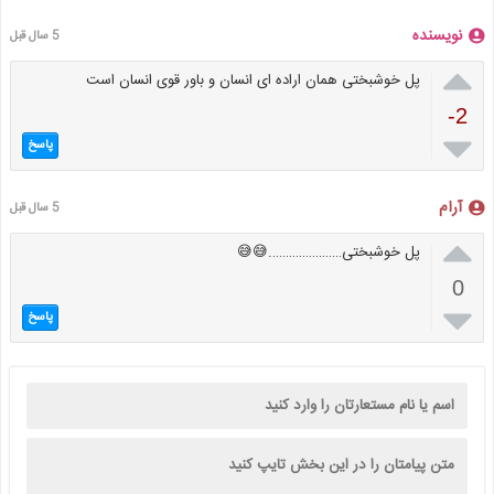
نویسنده
5 سال قبل

پل خوشبختی همان اراده ای انسان و باور قوی انسان است
-2

پاسخ
آرام
5 سال قبل

پل خوشبختی………………….😅😅
0

پاسخ