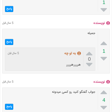
1

پاسخ
نویسنده
5 سال قبل
جمیله

پاسخ

1
به تو چه
5 سال قبل

0

هررررهرررر
نویسنده
5 سال قبل

جواب گفتگو کنید رو کسی میدونه
4

پاسخ