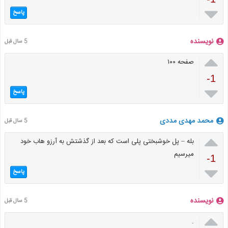

پاسخ
نویسنده
5 سال قبل

صفحه ۱۰۰
-1

پاسخ
محمد مهدی مددی
5 سال قبل

بله – پل خوشبختی پلی است که بعد از گذشتش به آرزو هاب خود
میرسیم
-1

پاسخ
نویسنده
5 سال قبل

.