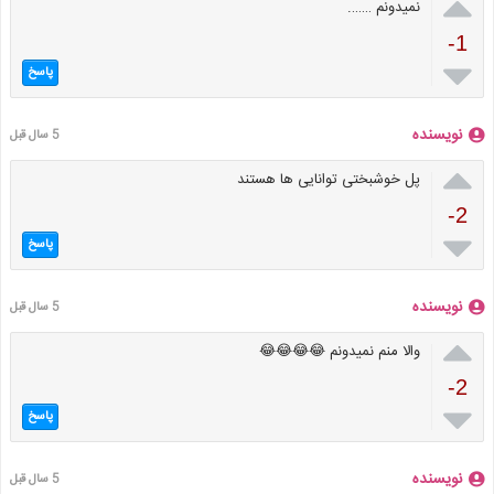

نمیدونم …….
-1

پاسخ
نویسنده
5 سال قبل

پل خوشبختی توانایی ها هستند
-2

پاسخ
نویسنده
5 سال قبل

والا منم نمیدونم 😂😂😂😂
-2

پاسخ
نویسنده
5 سال قبل