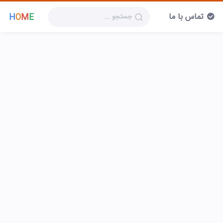
تماس با ما
H
O
M
E