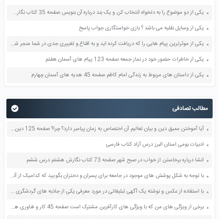
یکی از دو موضوع را به دلخواه انتخاب کن و یک بند درباره آن بنویس صفحه 35 کتاب نگارش فارسی سوم
یکی از وسایل نقلیه می باشد ؟ بازی خواستگاری جواب پاسخ
یکی از موثرترین پیام هایی را که دریافت کرده اید و به اقناع و تغییری جدی در شما منجر شده است برسی کنید و علت این تاثیر گذاری قابل توجه را بنویسید صفحه 52 تفکر و سواد رسانه ای دهم
یکی از خاطرات حضور خود در نماز جمعه صفحه 123 پیام های آسمان هفتم
یکی از داستان های مربوط به زندگی امام کاظم صفحه 45 هدیه های آسمان چهارم
مطالب تصادفی
آیا آموختن عمیق دین و بیان تعالیم آن اختصاص به زمان پیامبر دارد؟ چرا؟ صفحه 125 دین و زندگی یازدهم
ادبیات بومی استان البرز درس آزاد کتاب فارسی
انشا درباره برخاستن از خواب در صبح شهر صفحه 73 کتاب نگارش هشتم درس ششم
با توجه به شکل پوشش های موجود در جامعه برای پسران و دختران بگویید که کدامیک از آنها عفت افراد را بیشتر تضمین می کند؟ صفحه 141 دین و زندگی دهم
با استفاده از عکس و نوشته یک آگهی تبلیغاتی در مورد معرفی یکی از جاذبه های گردشگری شهر خود تهیه کنید صفحه 41 فرهنگ و هنر نهم
برخی از ویژگی های من که با ویژگی های کارآفرین مشترک است صفحه 45 کار و فناوری هفتم