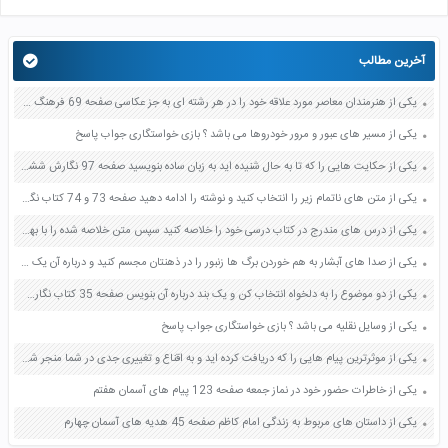
آخرین مطالب
یکی از هنرمندان معاصر مورد علاقه خود را در هر رشته ای به جز عکاسی صفحه 69 فرهنگ و هنر نهم
یکی از مسیر های عبور و مرور خودروها می باشد ؟ بازی خواستگاری جواب پاسخ
یکی از حکایت هایی را که تا به حال شنیده اید به زبان ساده بنویسید صفحه 97 نگارش ششم دبستان
یکی از متن های ناتمام زیر را انتخاب کنید و نوشته را ادامه دهید صفحه 73 و 74 کتاب نگارش فارسی پنجم دبستان
یکی از درس های مندرج در کتاب درسی خود را خلاصه کنید سپس متن خلاصه شده را با بهره گیری از روش های دسته بندی نمودار جدول نقشه مفهومی نشان دهید صفحه 118 نگارش یازدهم
یکی از صدا های آبشار به هم خوردن برگ ها زنبور را در ذهنتان مجسم کنید و درباره آن یک بند بنویسید صفحه 11 نگارش پنجم
یکی از دو موضوع را به دلخواه انتخاب کن و یک بند درباره آن بنویس صفحه 35 کتاب نگارش فارسی سوم
یکی از وسایل نقلیه می باشد ؟ بازی خواستگاری جواب پاسخ
یکی از موثرترین پیام هایی را که دریافت کرده اید و به اقناع و تغییری جدی در شما منجر شده است برسی کنید و علت این تاثیر گذاری قابل توجه را بنویسید صفحه 52 تفکر و سواد رسانه ای دهم
یکی از خاطرات حضور خود در نماز جمعه صفحه 123 پیام های آسمان هفتم
یکی از داستان های مربوط به زندگی امام کاظم صفحه 45 هدیه های آسمان چهارم