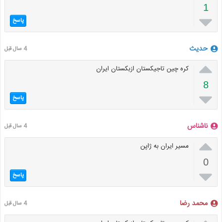
1

پاسخ
حدیث
4 سال قبل

کره چین تاجیکستان ازبکستان ایران
8

پاسخ
ناشناس
4 سال قبل

مسیر ایران به ژاپن
0

پاسخ
محمد رضا
4 سال قبل