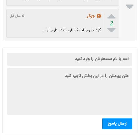


جوکر
4 سال قبل
2

کره.چین.تاجیکستان ازبکستان.ایران
ارسال پاسخ