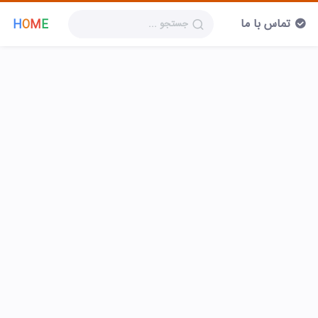
تماس با ما
H
O
M
E