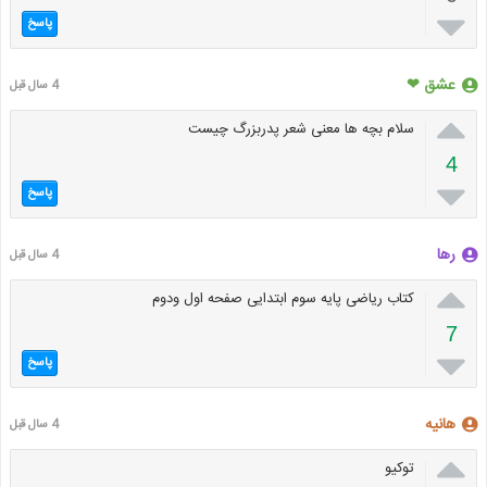

پاسخ
عشق ❤
4 سال قبل

سلام بچه ها معنی شعر پدربزرگ چیست
4

پاسخ
رها
4 سال قبل

کتاب ریاضی پایه سوم ابتدایی صفحه اول ودوم
7

پاسخ
هانیه
4 سال قبل

توکیو