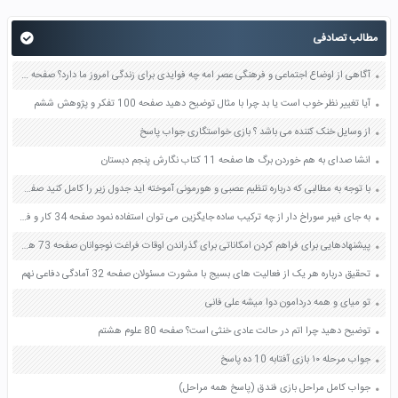
مطالب تصادفی
آگاهی از اوضاع اجتماعی و فرهنگی عصر امه چه فوایدی برای زندگی امروز ما دارد؟ صفحه 93 دین و زندگی یازدهم
آیا تغییر نظر خوب است یا بد چرا با مثال توضیح دهید صفحه 100 تفکر و پژوهش ششم
از وسایل خنک کننده می باشد ؟ بازی خواستگاری جواب پاسخ
انشا صدای به هم خوردن برگ ها صفحه 11 کتاب نگارش پنجم دبستان
با توجه به مطالبی که درباره تنظیم عصبی و هورمونی آموخته اید جدول زیر را کامل کنید صفحه 54 علوم هشتم
به جای فیبر سوراخ دار از چه ترکیب ساده جایگزین می توان استفاده نمود صفحه 34 کار و فناوری هشتم
پیشنهادهایی برای فراهم کردن امکاناتی برای گذراندن اوقات فراغت نوجوانان صفحه 73 هدیه های آسمان ششم
تحقیق درباره هر یک از فعالیت های بسیج با مشورت مسئولان صفحه 32 آمادگی دفاعی نهم
تو میای و همه دردامون دوا میشه علی فانی
توضیح دهید چرا اتم در حالت عادی خنثی است؟ صفحه 80 علوم هشتم
جواب مرحله ۱۰ بازی آفتابه 10 ده پاسخ
جواب کامل مراحل بازی فندق (پاسخ همه مراحل)