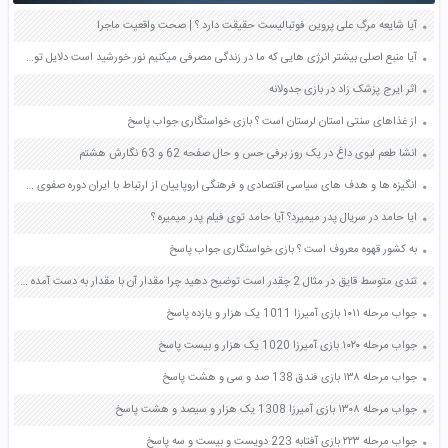
آیا شایعه مرگ علی پروین فوتبالیست حقیقت دارد ؟ | صحت واقعیت ماجرا
آیا منبع اصلی بیشتر انرژی هایی که ما در زندگی مصرفی میکنیم نور خورشید است دلایل توضیح صفحه 71 علوم ششم
اثر ایرج پزشک زاد در بازی جدولانه
از غذاهای سنتی استان لرستان است ؟ بازی خواستگاری جواب پاسخ
انشا طعم لبوی داغ در یک روز برفی حس و حال صفحه 62 و 63 نگارش هشتم
انگیزه ها و هدف های سیاسی اقتصادی و فرهنگی اروپاییان از ارتباط با ایران دوره صفوی صفحه 63 مطالعات اجتماعی نهم
ایا حامد در سریال پدر میمیرد؟ آیا حامد توی فیلم پدر میمیره ؟
به کشور قهوه معروف است ؟ بازی خواستگاری جواب پاسخ
تندی متوسط قایق در مثال 2 چقدر است توضیح دهید چرا مقدار آن با مقدار به دست آمده برای سرعت متوسط یکسان است صفحه 43 علوم نهم
جواب مرحله ۱۰۱۱ بازی آمیرزا 1011 یک هزار و یازده پاسخ
جواب مرحله ۱۰۲۰ بازی آمیرزا 1020 یک هزار و بیست پاسخ
جواب مرحله ۱۳۸ بازی فندق 138 صد و سی و هشت پاسخ
جواب مرحله ۱۳۰۸ بازی آمیرزا 1308 یک هزار و سیصد و هشت پاسخ
جواب مرحله ۲۲۳ بازی آفتابه 223 دویست و بیست و سه پاسخ