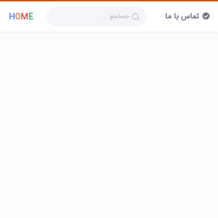
تماس با ما
H
O
M
E