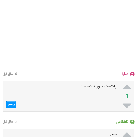
سارا
4 سال قبل

پایتخت سوریه کجاست
1

پاسخ
ناشناس
5 سال قبل

خوب