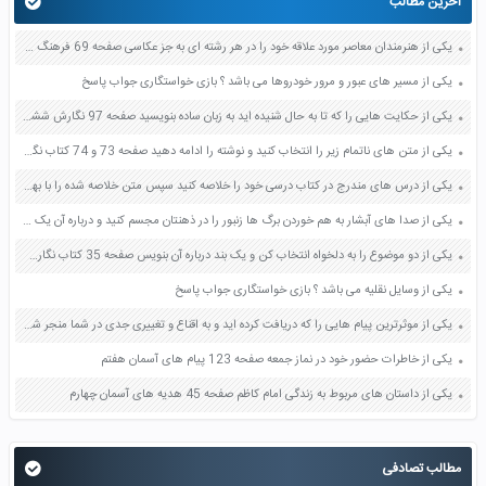
آخرین مطالب
یکی از هنرمندان معاصر مورد علاقه خود را در هر رشته ای به جز عکاسی صفحه 69 فرهنگ و هنر نهم
یکی از مسیر های عبور و مرور خودروها می باشد ؟ بازی خواستگاری جواب پاسخ
یکی از حکایت هایی را که تا به حال شنیده اید به زبان ساده بنویسید صفحه 97 نگارش ششم دبستان
یکی از متن های ناتمام زیر را انتخاب کنید و نوشته را ادامه دهید صفحه 73 و 74 کتاب نگارش فارسی پنجم دبستان
یکی از درس های مندرج در کتاب درسی خود را خلاصه کنید سپس متن خلاصه شده را با بهره گیری از روش های دسته بندی نمودار جدول نقشه مفهومی نشان دهید صفحه 118 نگارش یازدهم
یکی از صدا های آبشار به هم خوردن برگ ها زنبور را در ذهنتان مجسم کنید و درباره آن یک بند بنویسید صفحه 11 نگارش پنجم
یکی از دو موضوع را به دلخواه انتخاب کن و یک بند درباره آن بنویس صفحه 35 کتاب نگارش فارسی سوم
یکی از وسایل نقلیه می باشد ؟ بازی خواستگاری جواب پاسخ
یکی از موثرترین پیام هایی را که دریافت کرده اید و به اقناع و تغییری جدی در شما منجر شده است برسی کنید و علت این تاثیر گذاری قابل توجه را بنویسید صفحه 52 تفکر و سواد رسانه ای دهم
یکی از خاطرات حضور خود در نماز جمعه صفحه 123 پیام های آسمان هفتم
یکی از داستان های مربوط به زندگی امام کاظم صفحه 45 هدیه های آسمان چهارم
مطالب تصادفی