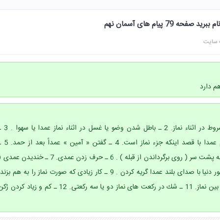
ه 79 پیام های آسمان نهم
 سایت
م دارد
1 ـ از بين رفتن يكى از شروط در اثناء نماز. 2 ـ باطل شدن وضو يا غسل در
گذاشتن دست ها روى هم عمدا با قصد اينكه جزء نماز است. 4 ـ گفتن « آ
برگرداندن عمدى تمام بدن به پشت سر ( روى برگرداندن از قبله ) . 6 ـ حرف زدن عمدى. 7 ـ خنديدن عمد
قهقهه كردن ) . 8 ـ براى امور دنيا با صداى بلند عمدا گريه كردن . 9 ـ كار زيادى كه صورت نماز را به هم بزند
10 ـ خوردن و آشاميدن در بين نماز. 11 ـ شك در ركعت هاى نماز دو يا سه ركعتى. 12 ـ كم و زياد كردن رُ