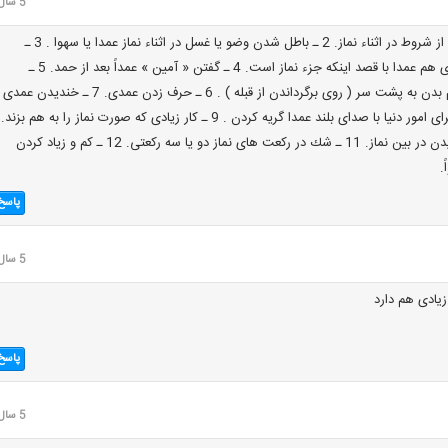
5 سال قبل
1 ـ از بين رفتن يكى از شروط در اثناء نماز. 2 ـ باطل شدن وضو يا غسل در اثناء نماز عمدا يا سهوا . 3 ـ
گذاشتن دست ها روى هم عمدا با قصد اينكه جزء نماز است. 4 ـ گفتن « آمين » عمداً بعد از حمد. 5 ـ
برگرداندن عمدى تمام بدن به پشت سر ( روى برگرداندن از قبله ) . 6 ـ حرف زدن عمدى. 7 ـ خنديدن ع
قهقهه كردن ) . 8 ـ براى امور دنيا با صداى بلند عمدا گريه كردن . 9 ـ كار زيادى كه صورت نماز را به هم بزند.
10 ـ خوردن و آشاميدن در بين نماز. 11 ـ شك در ركعت هاى نماز دو يا سه ركعتى. 12 ـ كم و زياد كردن
.
پاسخ
5 سال قبل
یادی هم دارد
پاسخ
5 سال قبل