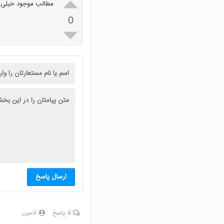

مطالب موجود خیلی عا
0

ارسال پاسخ
4 پاسخ
ادمین