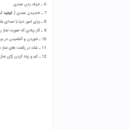
6 ـ حرف زدن عمدى.
7 ـ خنديدن عمدى ( قهقهه كردن ) .
8 ـ براى امور دنيا با صداى بلند عمدا گريه كردن .
9 ـ كار زيادى كه صورت نماز را به هم بزند.
10 ـ خوردن و آشاميدن در بين نماز.
11 ـ شك در ركعت هاى نماز دو يا سه ركعتى.
12 ـ كم و زياد كردن رُكن نماز عمداً يا سهواً.