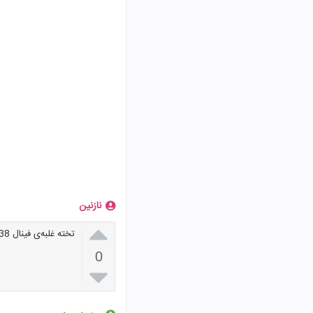
نازنین

تخته غلبه‌ی فینال 338 فله‌ای فیون ع زغل8
0
