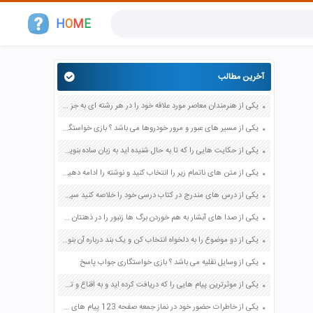
H
O
M
E
آخرین مطالب
یکی از هنرمندان معاصر مورد علاقه خود را در هر رشته ای به جز عکاسی صفحه 69 فرهنگ و هنر نهم
یکی از مسیر های عبور و مرور خودروها می باشد ؟ بازی خواستگاری جواب پاسخ
یکی از حکایت هایی را که تا به حال شنیده اید به زبان ساده بنویسید صفحه 97 نگارش ششم دبستان
یکی از متن های ناتمام زیر را انتخاب کنید و نوشته را ادامه دهید صفحه 73 و 74 کتاب نگارش فارسی پنجم دبستان
یکی از درس های مندرج در کتاب درسی خود را خلاصه کنید سپس متن خلاصه شده را با بهره گیری از روش های دسته بندی نمودار جدول نقشه مفهومی نشان دهید صفحه 118 نگارش یازدهم
یکی از صدا های آبشار به هم خوردن برگ ها زنبور را در ذهنتان مجسم کنید و درباره آن یک بند بنویسید صفحه 11 نگارش پنجم
یکی از دو موضوع را به دلخواه انتخاب کن و یک بند درباره آن بنویس صفحه 35 کتاب نگارش فارسی سوم
یکی از وسایل نقلیه می باشد ؟ بازی خواستگاری جواب پاسخ
یکی از موثرترین پیام هایی را که دریافت کرده اید و به اقناع و تغییری جدی در شما منجر شده است برسی کنید و علت این تاثیر گذاری قابل توجه را بنویسید صفحه 52 تفکر و سواد رسانه ای دهم
یکی از خاطرات حضور خود در نماز جمعه صفحه 123 پیام های آسمان هفتم