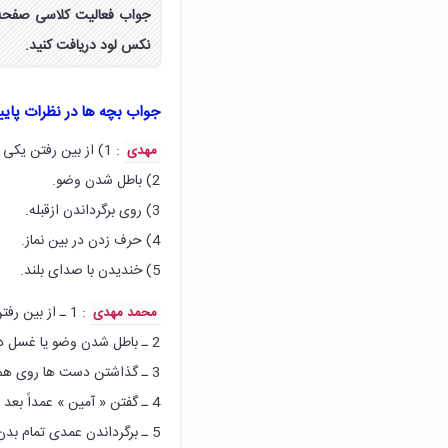
نکس لود دریافت کنید.
جواب بچه ها در نظرات پای
: 1) از بین رفتن یکی از شرایط نماز.
مهدی
2) باطل شدن وضو.
3) روی برگرداندن ازقبله.
4) حرف زدن در بین نماز.
5) خندیدن با صدای بلند.
: 1 ـ از بين رفتن يكى از شروط در اثناء نماز.
محمد مهدی
2 ـ باطل شدن وضو يا غسل در اثناء نماز عمدا يا سهوا .
3 ـ گذاشتن دست ها روى هم عمدا با قصد اينكه جزء نماز است.
4 ـ گفتن « آمين » عمداً بعد از حمد.
5 ـ برگرداندن عمدى تمام بدن به پشت سر ( روى برگرداندن از قبله ) .