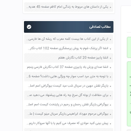
یکی از داستان های مربوط به زندگی امام کاظم صفحه 45 هدیه های آسمان چهارم
مطالب تصادفی
از یکی از این کتاب ها بیست کلمه معرب که ریشه آن ها فارسی باشد بنویس صفحه 91 عربی یازدهم
انشا اگر پزشک شوم به روش پرسشگری صفحه 102 کتاب نگارش فارسی چهارم
انشا پاییز صفحه 20 کتاب نگارش هفتم
انشا صدای وزش باد پاییزی صفحه 37 کتاب نگارش فارسی پنجم
 اثناء نماز عمدا يا سهوا . 3 ـ
با توجه به متن مرد اسب سوار چه ویژگی هایی داشت؟ صفحه 96 فارسی ششم
مين » عمداً بعد از حمد. 5 ـ
بازیگر نقش مهین در سریال شب عید کیست بیوگرافی اسم اصلی واقعی ویکی پدیا
ى (
برای حفاظت از بوته گل سرخ چه راه هایی پیشنهاد می دهید صفحه 86 علوم چهارم
.
بیوگرافی بازیگر نقش رحمان و رحیم در پایتخت کیست اسم اصلی واقعی ویکی پدیا
كن
بیوگرافی مرحوم مهرداد ابراهیمی بازیگر سریال مینو کیست | علت مرگ درگذشت فوت
پیش بینی کنید موادی که مصرف می کنیم یا با آنها سروکار داریم عنصرند یا ترکیب برای پیش بینی خود دلیل بیاورید صفحه 20 علوم هفتم