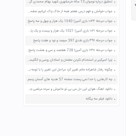
تحقیق درباره نوجوان 13 ساله خرمشهری شهید بهنام محمدی گزارش مستند کتاب خرمشهر در جنگ طولانی صفحه 37 آمادگی دفاعی نهم
جواب خوانش و فهم درس هفتم همه از خاک پاک ایرانیم صفحه 57 فارسی ششم
جواب مرحله ۱۰۴۳ بازی آمیرزا 1043 یک هزار و چهل و سه پاسخ
جواب مرحله ۱۰۲۱ بازی آمیرزا 1021 یک هزار و بیست و یک پاسخ
جواب مرحله ۳۹۷ بازی فندق 397 سیصد و نود و هفت پاسخ
جواب مرحله ۷۳۸ بازی آمیرزا 738 هفتصد و سی و هشت پاسخ
چرا امیرکبیر بر استخدام نکردن معلمان و استادان روسی و انگلیسی در مدرسه دارالفنون اصرار می کرد؟ صفحه 81 مطالعات اجتماعی نهم
چگونه رفتار شاهزاده خانم تغییر کرد مراحل این تغییر را با توجه به فیلم توضیح دهید این تغییر تحت تاثیر چه عواملی بود صفحه 14 تفکر و سبک زندگی هشتم
چه کارهایی را خدا نمی پسندد صفحه 57 هدیه های آسمان پنجم
دانلود اهنگ هوای این دل من بی تو خاموش و سرده مرتضی جعفر زاده
دانلود فیلم سه بیگانه