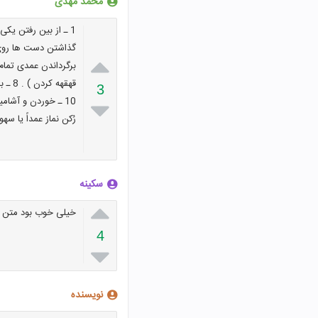
محمد مهدی

3

رُكن نماز عمداً يا سهواً
سکینه

خیلی خوب بود متن ز
4

نویسنده