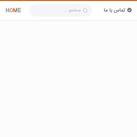
تماس با ما
H
O
M
E