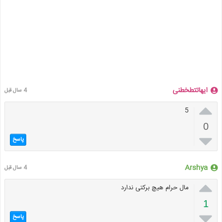
ایهاتتطخطنی
4 سال قبل

5
0

پاسخ
Arshya
4 سال قبل

مال حرام هیچ برکتی ندارد
1

پاسخ