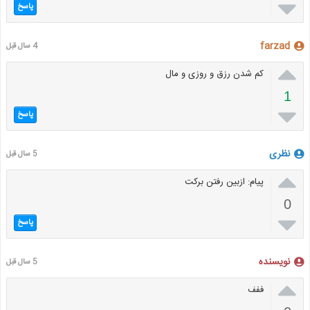

پاسخ
farzad
4 سال قبل

کم شدن رزق و روزی و مال
1

پاسخ
نظری
5 سال قبل

پیام: ازبین رفتن برکت
0

پاسخ
نویسنده
5 سال قبل

ففف