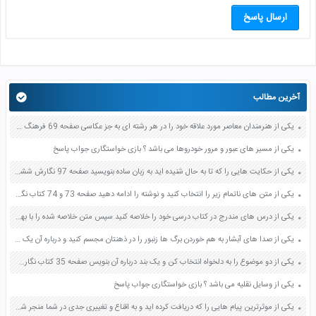
ارسال پاسخ
آخرین مطالب
یکی از هنرمندان معاصر مورد علاقه خود را در هر رشته ای به جز عکاسی صفحه 69 فرهنگ و هنر نهم
یکی از مسیر های عبور و مرور خودروها می باشد ؟ بازی خواستگاری جواب پاسخ
یکی از حکایت هایی را که تا به حال شنیده اید به زبان ساده بنویسید صفحه 97 نگارش ششم دبستان
یکی از متن های ناتمام زیر را انتخاب کنید و نوشته را ادامه دهید صفحه 73 و 74 کتاب نگارش فارسی پنجم دبستان
یکی از درس های مندرج در کتاب درسی خود را خلاصه کنید سپس متن خلاصه شده را با بهره گیری از روش های دسته بندی نمودار جدول نقشه مفهومی نشان دهید صفحه 118 نگارش یازدهم
یکی از صدا های آبشار به هم خوردن برگ ها زنبور را در ذهنتان مجسم کنید و درباره آن یک بند بنویسید صفحه 11 نگارش پنجم
یکی از دو موضوع را به دلخواه انتخاب کن و یک بند درباره آن بنویس صفحه 35 کتاب نگارش فارسی سوم
یکی از وسایل نقلیه می باشد ؟ بازی خواستگاری جواب پاسخ
یکی از موثرترین پیام هایی را که دریافت کرده اید و به اقناع و تغییری جدی در شما منجر شده است برسی کنید و علت این تاثیر گذاری قابل توجه را بنویسید صفحه 52 تفکر و سواد رسانه ای دهم