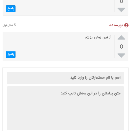
0

پاسخ
نویسنده
5 سال قبل

از بین بردن روزی
0

پاسخ