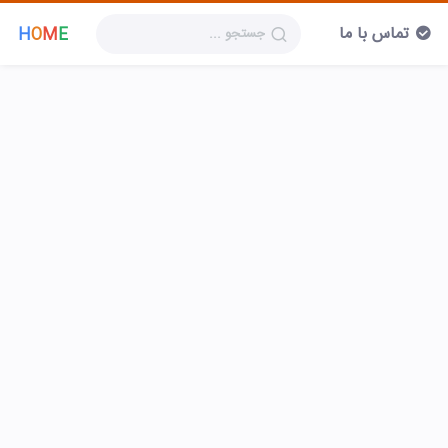
تماس با ما
H
O
M
E