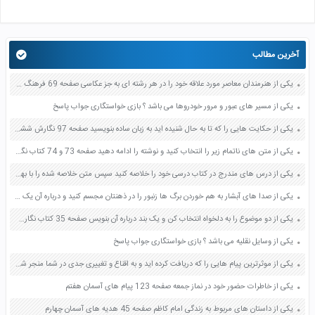
آخرین مطالب
یکی از هنرمندان معاصر مورد علاقه خود را در هر رشته ای به جز عکاسی صفحه 69 فرهنگ و هنر نهم
یکی از مسیر های عبور و مرور خودروها می باشد ؟ بازی خواستگاری جواب پاسخ
یکی از حکایت هایی را که تا به حال شنیده اید به زبان ساده بنویسید صفحه 97 نگارش ششم دبستان
یکی از متن های ناتمام زیر را انتخاب کنید و نوشته را ادامه دهید صفحه 73 و 74 کتاب نگارش فارسی پنجم دبستان
یکی از درس های مندرج در کتاب درسی خود را خلاصه کنید سپس متن خلاصه شده را با بهره گیری از روش های دسته بندی نمودار جدول نقشه مفهومی نشان دهید صفحه 118 نگارش یازدهم
یکی از صدا های آبشار به هم خوردن برگ ها زنبور را در ذهنتان مجسم کنید و درباره آن یک بند بنویسید صفحه 11 نگارش پنجم
یکی از دو موضوع را به دلخواه انتخاب کن و یک بند درباره آن بنویس صفحه 35 کتاب نگارش فارسی سوم
یکی از وسایل نقلیه می باشد ؟ بازی خواستگاری جواب پاسخ
یکی از موثرترین پیام هایی را که دریافت کرده اید و به اقناع و تغییری جدی در شما منجر شده است برسی کنید و علت این تاثیر گذاری قابل توجه را بنویسید صفحه 52 تفکر و سواد رسانه ای دهم
یکی از خاطرات حضور خود در نماز جمعه صفحه 123 پیام های آسمان هفتم
یکی از داستان های مربوط به زندگی امام کاظم صفحه 45 هدیه های آسمان چهارم