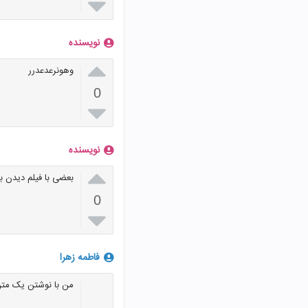

نویسنده

وهونرعدعدرر
0

نویسنده

بعضی با فیلم دیدن ب
0

فاطمه زهرا
من با نوشتن یک مت