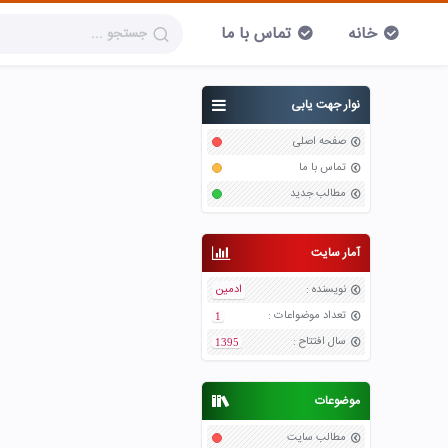
خانه
تماس با ما
نوار جهت یابی
صفحه اصلی
تماس با ما
مطالب جدید
آمار سایت
نویسنده
:
ادمین
تعداد موضواعات
:
1
سال افتتاح
:
1395
موضوعات
مطالب سایت