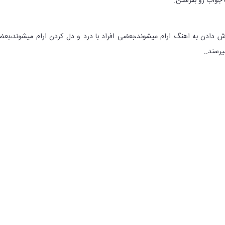
 جواب رو بفرستن.
وش دادن به اهنگ ارام میشوند،بعضی افراد با درد و دل کردن ارام میشوند،بع
یرسند..