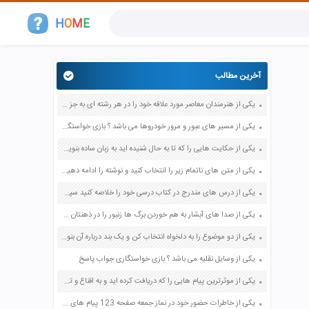
H
O
M
E
آخرین مطالب
یکی از هنرمندان معاصر مورد علاقه خود را در هر رشته ای به جز عکاسی صفحه 69 فرهنگ و هنر نهم
یکی از مسیر های عبور و مرور خودروها می باشد ؟ بازی خواستگاری جواب پاسخ
یکی از حکایت هایی را که تا به حال شنیده اید به زبان ساده بنویسید صفحه 97 نگارش ششم دبستان
یکی از متن های ناتمام زیر را انتخاب کنید و نوشته را ادامه دهید صفحه 73 و 74 کتاب نگارش فارسی پنجم دبستان
یکی از درس های مندرج در کتاب درسی خود را خلاصه کنید سپس متن خلاصه شده را با بهره گیری از روش های دسته بندی نمودار جدول نقشه مفهومی نشان دهید صفحه 118 نگارش یازدهم
یکی از صدا های آبشار به هم خوردن برگ ها زنبور را در ذهنتان مجسم کنید و درباره آن یک بند بنویسید صفحه 11 نگارش پنجم
یکی از دو موضوع را به دلخواه انتخاب کن و یک بند درباره آن بنویس صفحه 35 کتاب نگارش فارسی سوم
یکی از وسایل نقلیه می باشد ؟ بازی خواستگاری جواب پاسخ
یکی از موثرترین پیام هایی را که دریافت کرده اید و به اقناع و تغییری جدی در شما منجر شده است برسی کنید و علت این تاثیر گذاری قابل توجه را بنویسید صفحه 52 تفکر و سواد رسانه ای دهم
یکی از خاطرات حضور خود در نماز جمعه صفحه 123 پیام های آسمان هفتم