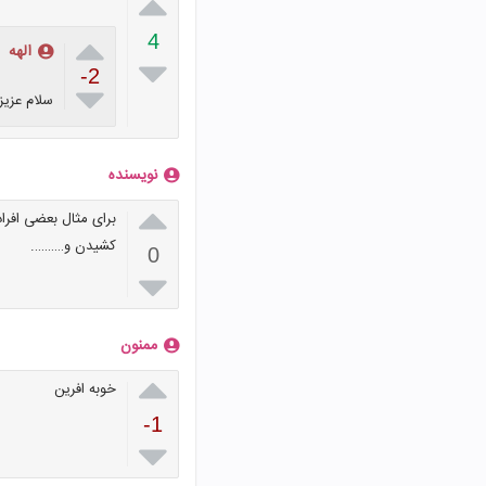


4
الهه

-2

سلام عزیز
نویسنده

برای مثال بعضی افرا
کشیدن و……….
0

ممنون

خوبه افرین
-1
