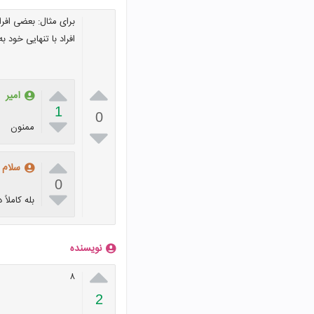
برای مثال: بعضی افر
افراد با تنهایی خود ب


امیر
1
0

ممنون


سلام
0

بله کاملاً 
نویسنده

۸
2