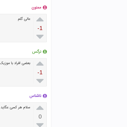
ممنون

عالی گلم
-1

نرگس

بعضی افراد با موزیک
-1

ناشناس

سلام هر کسی عگاید خ
0
