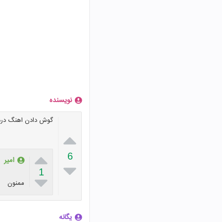
نویسنده
گوش دادن اهنگ درد


6
امیر

1

ممنون
یگانه