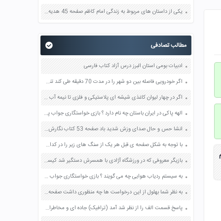
یکی از داستان های مربوط به زندگی امام کاظم صفحه 45 هدیه های آسمان چهارم
مطالب تصادفی
ادبیات بومی استان البرز درس آزاد کتاب فارسی
اگر خودرویی فاصله بین دو شهر را در مدت 70 دقیقه طی کند تندی متوسط و سرعت متوسط اتومبیل برحسب متر بر ثانیه و همچنین کیلومتر بر ساعت چقدر است صفحه 44 علوم نهم
اگر در چهار لیوان کاغذی شیشه ای پلاستیکی و فلزی تا نیمه آب داغ بریزیم پس از مدت کوتاهی در کدام لیوان آب سردتر شده است صفحه 38 علوم چهارم
الهه پاکی در ایران باستان چه نام دارد ؟ بازی خواستگاری جواب پاسخ
انشا حس و حال صدای وزش شديد باد صفحه 53 کتاب نگارش هشتم
با توجه به شکل صفحه ی قبل هر یک از سنگ های زیر را در کدام قسمت رودخانه می بینید؟ صفحه 45 علوم چهارم
بازیگر معروفی که در ورزشگاه آژادی با همسرش دستگیر شد کیست ؟
به سیستم ردیاب هوایی چه می گویند ؟ بازی خواستگاری جواب پاسخ
به نظر شما بهلول از این درخواست ها چه منظوری داشت صفحه 26 پیام های آسمان هفتم
پاسخ قسمت الف را از نظر شد آمد (ترافیک) جاده ای و مخاطرات آن و همچنین مسال زیست محیطی در گروه خود به بحث بگذارید و نتیجه را به کلاس اراه کنید صفحه 75 علوم هفتم