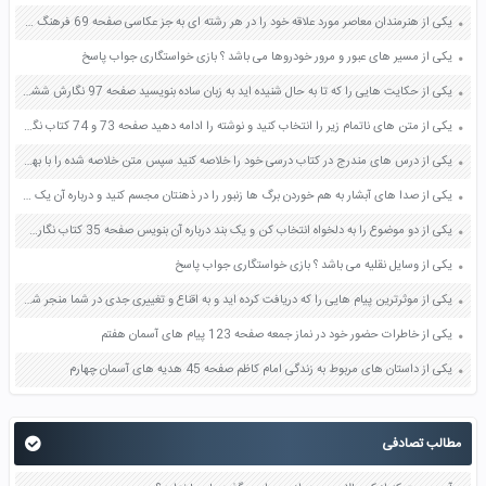
یکی از هنرمندان معاصر مورد علاقه خود را در هر رشته ای به جز عکاسی صفحه 69 فرهنگ و هنر نهم
یکی از مسیر های عبور و مرور خودروها می باشد ؟ بازی خواستگاری جواب پاسخ
یکی از حکایت هایی را که تا به حال شنیده اید به زبان ساده بنویسید صفحه 97 نگارش ششم دبستان
یکی از متن های ناتمام زیر را انتخاب کنید و نوشته را ادامه دهید صفحه 73 و 74 کتاب نگارش فارسی پنجم دبستان
یکی از درس های مندرج در کتاب درسی خود را خلاصه کنید سپس متن خلاصه شده را با بهره گیری از روش های دسته بندی نمودار جدول نقشه مفهومی نشان دهید صفحه 118 نگارش یازدهم
یکی از صدا های آبشار به هم خوردن برگ ها زنبور را در ذهنتان مجسم کنید و درباره آن یک بند بنویسید صفحه 11 نگارش پنجم
یکی از دو موضوع را به دلخواه انتخاب کن و یک بند درباره آن بنویس صفحه 35 کتاب نگارش فارسی سوم
یکی از وسایل نقلیه می باشد ؟ بازی خواستگاری جواب پاسخ
یکی از موثرترین پیام هایی را که دریافت کرده اید و به اقناع و تغییری جدی در شما منجر شده است برسی کنید و علت این تاثیر گذاری قابل توجه را بنویسید صفحه 52 تفکر و سواد رسانه ای دهم
یکی از خاطرات حضور خود در نماز جمعه صفحه 123 پیام های آسمان هفتم
یکی از داستان های مربوط به زندگی امام کاظم صفحه 45 هدیه های آسمان چهارم
مطالب تصادفی