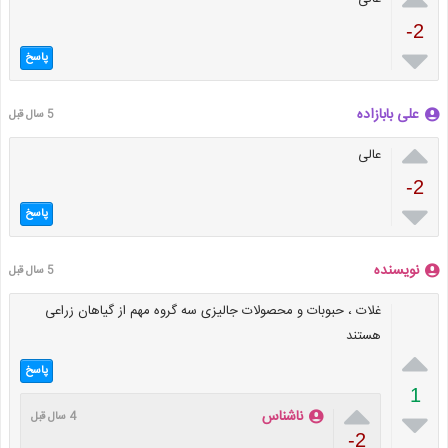
-2

پاسخ
علی بابازاده
5 سال قبل

عالی
-2

پاسخ
نویسنده
5 سال قبل
غلات ، حبوبات و محصولات جالیزی سه گروه مهم از گیاهان زراعی
هستند

پاسخ
1


ناشناس
4 سال قبل
-2