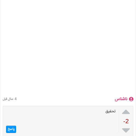
ناشناس
4 سال قبل

تحقیق
-2

پاسخ