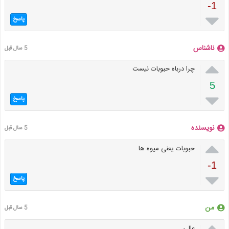
-1

پاسخ
ناشناس
5 سال قبل

چرا درباه حبوبات نیست
5

پاسخ
نویسنده
5 سال قبل

حبوبات یعنی میوه ها
-1

پاسخ
من
5 سال قبل

عالی