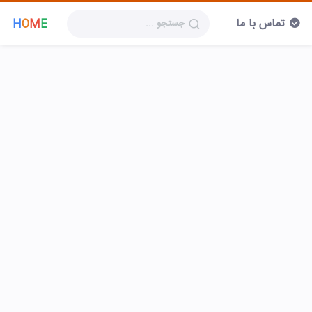
تماس با ما
H
O
M
E