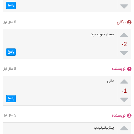

پاسخ
نیکان
5 سال قبل

بسیار خوب بود
-2

پاسخ
نویسنده
5 سال قبل

عالی
-1

پاسخ
نویسنده
5 سال قبل

پبنژنیننیتیدب