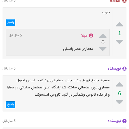
Bahar
5 سال قبل
خوب

پاسخ

1
مهلا
5 سال قبل

0

معماری عصر باستان
نویسنده
5 سال قبل

مسجد جامع فهرج یزد از جمل مساجدی بود که بر اساس اصول
معماری دوره ساسانی ساخته شدارامگاه امیر اسماعیل سامانی در بخارا
6
و ارامگاه قابوس وشمگیر در گنبد کاووس استسوگند

پاسخ
نویسنده
5 سال قبل