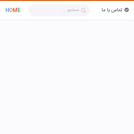
تماس با ما
H
O
M
E