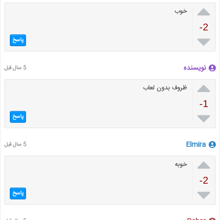

خوب
-2

پاسخ
نویسنده
5 سال قبل

ظروف بدون لعاب
-1

پاسخ
Elmira
5 سال قبل

خوبه
-2

پاسخ