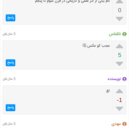

نام یکی از اثر علمی و تاریخی در قرن سوم تا پنجم
0

پاسخ
ناشناس
5 سال قبل

عجب کو عکس 🤔
5

پاسخ
نویسنده
5 سال قبل

نع
-1

پاسخ
مهدی
5 سال قبل