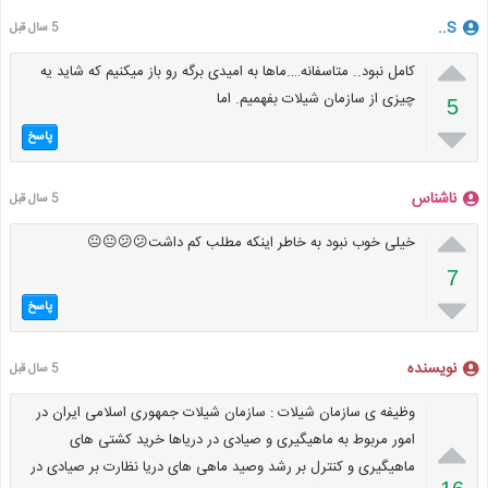
S..
5 سال قبل

کامل نبود.. متاسفانه….ماها به امیدی برگه رو باز میکنیم که شاید یه
چیزی از سازمان شیلات بفهمیم. اما
5

پاسخ
ناشناس
5 سال قبل

خیلی خوب نبود به خاطر اینکه مطلب کم داشت😕😕😐😐
7

پاسخ
نویسنده
5 سال قبل
وظیفه ی سازمان شیلات : سازمان شیلات جمهوری اسلامی ایران در

امور مربوط به ماهیگیری و صیادی در دریاها خرید کشتی های
ماهیگیری و کنترل بر رشد وصيد ماهی های دریا نظارت بر صیادی در