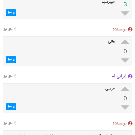
میپرسید
3

پاسخ
نویسنده
5 سال قبل

عالی
0

پاسخ
ایرانی ام
5 سال قبل

مرسی
0

پاسخ
نویسنده
5 سال قبل