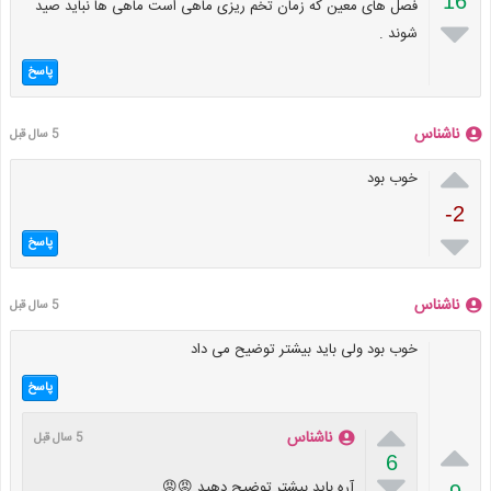
16
فصل های معین که زمان تخم ریزی ماهی است ماهی ها نباید صید

شوند .
پاسخ
ناشناس
5 سال قبل

خوب بود
-2

پاسخ
ناشناس
5 سال قبل
خوب بود ولی باید بیشتر توضیح می داد
پاسخ

ناشناس
5 سال قبل

6

آره باید بیشتر توضیح دهید 😡😡