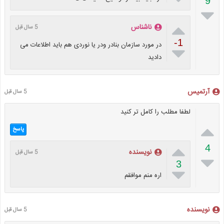
9


ناشناس
5 سال قبل
-1
در مورد سازمان بنادر ودر یا نوردی هم باید اطلاعات می

دادید
آرتمیس
5 سال قبل
لطفا مطلب را کامل تر کنید

پاسخ

4
نویسنده
5 سال قبل

3

اره منم موافقم
نویسنده
5 سال قبل