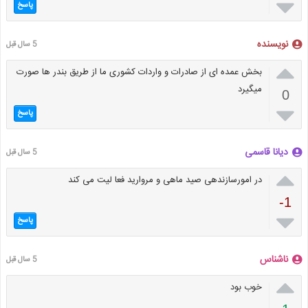

پاسخ
نویسنده
5 سال قبل

بخش عمده ای از صادرات و واردات کشوری ما از طریق بندر ها صورت
میگیرد
0

پاسخ
دیانا قاسمی
5 سال قبل

در امورسازندهی صید ماهی و مروارید فعا لیت می کند
-1

پاسخ
ناشناس
5 سال قبل

خوب بود