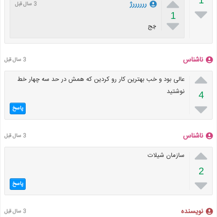

ررررررژ
3 سال قبل

1

ڿج
ناشناس
3 سال قبل

عالی بود و خب بهترین کار رو کردین که همش در حد سه چهار خط
نوشتید
4

پاسخ
ناشناس
3 سال قبل

سازمان شیلات
2

پاسخ
نویسنده
3 سال قبل