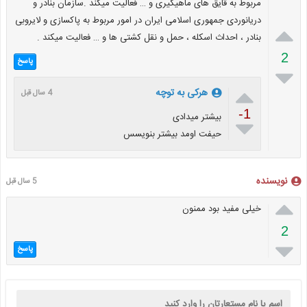
مربوط به قایق های ماهیگیری و … فعالیت میکند .سازمان بنادر و
دریانوردی جمهوری اسلامی ایران در امور مربوط به پاکسازی و لایروبی

بنادر ، احداث اسکله ، حمل و نقل کشتی ها و … فعالیت میکند .
2
پاسخ


هرکی به توچه
4 سال قبل
-1
بیشتر میدادی

حیفت اومد بیشتر بنویسس
نویسنده
5 سال قبل

خیلی مفید بود ممنون
2

پاسخ