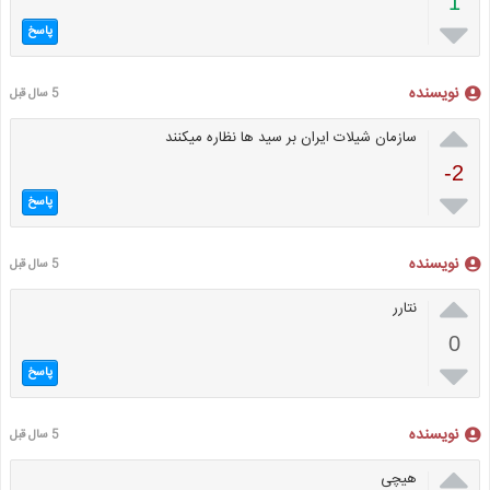
1

پاسخ
نویسنده
5 سال قبل

سازمان شیلات ایران بر سید ها نظاره میکنند
-2

پاسخ
نویسنده
5 سال قبل

نتارر
0

پاسخ
نویسنده
5 سال قبل

هیچی