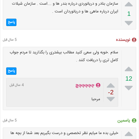

سازمان بنادر و دریانوردی درباره بندر ها و ….است . سازمان شیلات
ایران درباره ماهی ها و دریانوردان است .
1

پاسخ
نویسنده
5 سال قبل
سلام .خوبه ولی سعی کنید مطالب بیشتری را بگذارید تا مردم جواب
کامل تری را دریافت کنند .

پاسخ
12


چچچچچچ
4 سال قبل
-2

مرحبا
یاسمین
5 سال قبل

خیلی بده ما میایم نظر تخصصی و درست بگیریم بعد شما از بچه ها