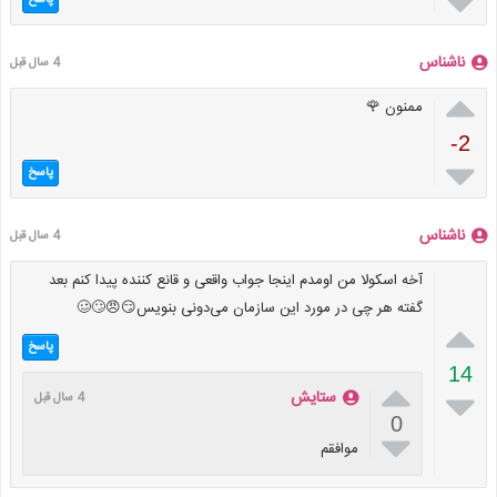

پاسخ
ناشناس
4 سال قبل

ممنون 🌹
-2

پاسخ
ناشناس
4 سال قبل
آخه اسکولا من اومدم اینجا جواب واقعی و قانع کننده پیدا کنم بعد
گفته هر چی در مورد این سازمان می‌دونی بنویس😏😠🙄🥴

پاسخ
14


ستایش
4 سال قبل
0

موافقم