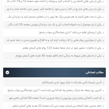
یکی از متن های ناتمام زیر را انتخاب کنید و نوشته را ادامه دهید صفحه 73 و 74 کتاب نگارش فارسی پنجم دبستان
یکی از درس های مندرج در کتاب درسی خود را خلاصه کنید سپس متن خلاصه شده را با بهره گیری از روش های دسته بندی نمودار جدول نقشه مفهومی نشان دهید صفحه 118 نگارش یازدهم
یکی از صدا های آبشار به هم خوردن برگ ها زنبور را در ذهنتان مجسم کنید و درباره آن یک بند بنویسید صفحه 11 نگارش پنجم
یکی از دو موضوع را به دلخواه انتخاب کن و یک بند درباره آن بنویس صفحه 35 کتاب نگارش فارسی سوم
یکی از وسایل نقلیه می باشد ؟ بازی خواستگاری جواب پاسخ
یکی از موثرترین پیام هایی را که دریافت کرده اید و به اقناع و تغییری جدی در شما منجر شده است برسی کنید و علت این تاثیر گذاری قابل توجه را بنویسید صفحه 52 تفکر و سواد رسانه ای دهم
یکی از خاطرات حضور خود در نماز جمعه صفحه 123 پیام های آسمان هفتم
یکی از داستان های مربوط به زندگی امام کاظم صفحه 45 هدیه های آسمان چهارم
مطالب تصادفی
آدرس اینستا نگین عابدزاده + لینک ورود ایدی اینستاگرام
آخرین روز جمعه ماه مبارک رمضان چه نام گذاری شده است ؟ بازی خواستگاری جواب پاسخ
آیا کسب آمادگی بیشتر برای رویارویی با زلزله ضروری است؟ صفحه 90 آمادگی دفاعی نهم
امام حسین علیه السلام می فرماید بیعت نمی کند صفحه 22 هدیه های آسمان ششم