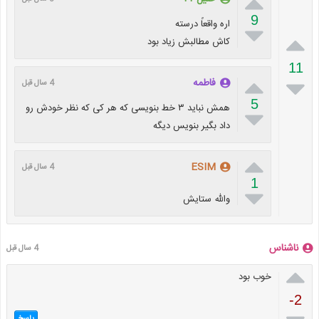

9
اره واقعاً درسته


کاش مطالبش زیاد بود
11


فاطمه
4 سال قبل
5
همش نباید ۳ خط بنویسی که هر کی که نظر خودش رو

داد بگیر بنویس دیگه

ESIM
4 سال قبل
1

والله ستایش
ناشناس
4 سال قبل

خوب بود
-2