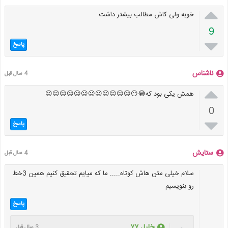

خوبه ولی کاش مطالب بیشتر داشت
9

پاسخ
ناشناس
4 سال قبل

همش یکی بود که😂😶😐😐😐😐😐😐😐😐😐😐😐😐
0

پاسخ
ستایش
4 سال قبل
سلام خیلی متن هاش کوتاه..... ما که میایم تحقیق کنیم همین 3خط
رو بنویسیم
پاسخ
خلیل ۷۷
3 سال قبل