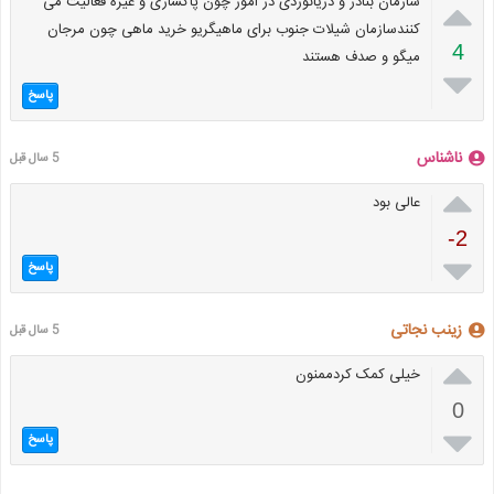

سازمان بنادر و دریانوردی در امور چون پاکسازی و غیره فعالیت می
کنندسازمان شیلات جنوب برای ماهیگریو خرید ماهی چون مرجان
4
میگو و صدف هستند

پاسخ
ناشناس
5 سال قبل

عالی بود
-2

پاسخ
زینب نجاتی
5 سال قبل

خیلی کمک کردممنون
0

پاسخ