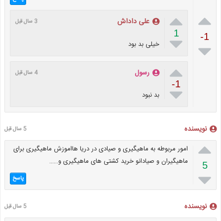


علی داداش
3 سال قبل
1
-1

خیلی بد بود


رسول‌
4 سال قبل
-1

بد نبود
نویسنده
5 سال قبل

امور مربوطه به ماهیگیری و صیادی در دریا هااموزش ماهیگیری برای
ماهیگیران و صیادانو خرید کشتی های ماهیگیری و……
5

پاسخ
نویسنده
5 سال قبل