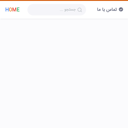
تماس با ما
H
O
M
E