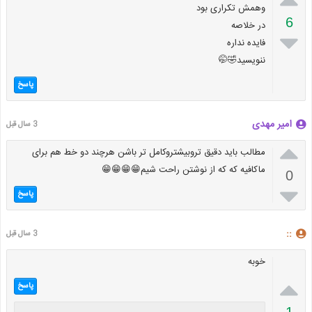
وهمش تکراری بود
6
در خلاصه

فایده نداره
ننویسید🤣🤭
پاسخ
امیر مهدی
3 سال قبل

مطالب باید دقیق تروبیشتروکامل تر باشن هرچند دو خط هم برای
ماکافیه که که از نوشتن راحت شیم😁😁😁😁
0

پاسخ
::
3 سال قبل
خوبه

پاسخ
1