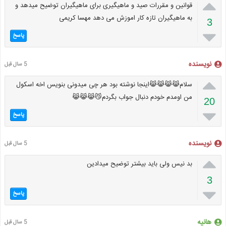

قوانین و مقررات صید و ماهیگیری برای ماهیگیران توضیح میدهد و
به ماهیگیران تازه کار اموزش می دهد مهسا کریمی
3

پاسخ
نویسنده
5 سال قبل

سلام😹😹😹😹اینجا نوشته بود هر چی میدونی بنویس اخه اسکول
من اومدم خودم دنبال جواب بگردم😼😹😹😹
20

پاسخ
نویسنده
5 سال قبل

بد نیس ولی باید بیشتر توضیح میدادین
3

پاسخ
هانیه
5 سال قبل