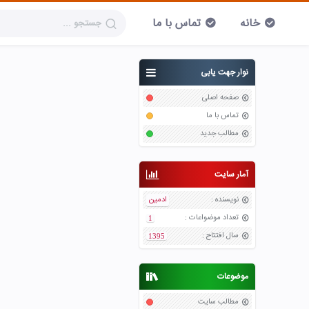
خانه
تماس با ما
نوار جهت یابی
صفحه اصلی
تماس با ما
مطالب جدید
آمار سایت
نویسنده
:
ادمین
تعداد موضواعات
:
1
سال افتتاح
:
1395
موضوعات
مطالب سایت