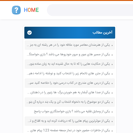
H
O
M
E
آخرین مطالب
یکی از هنرمندان معاصر مورد علاقه خود را در هر رشته ای به جز عکاسی صفحه 69 فرهنگ و هنر نهم
یکی از مسیر های عبور و مرور خودروها می باشد ؟ بازی خواستگاری جواب پاسخ
یکی از حکایت هایی را که تا به حال شنیده اید به زبان ساده بنویسید صفحه 97 نگارش ششم دبستان
یکی از متن های ناتمام زیر را انتخاب کنید و نوشته را ادامه دهید صفحه 73 و 74 کتاب نگارش فارسی پنجم دبستان
یکی از درس های مندرج در کتاب درسی خود را خلاصه کنید سپس متن خلاصه شده را با بهره گیری از روش های دسته بندی نمودار جدول نقشه مفهومی نشان دهید صفحه 118 نگارش یازدهم
یکی از صدا های آبشار به هم خوردن برگ ها زنبور را در ذهنتان مجسم کنید و درباره آن یک بند بنویسید صفحه 11 نگارش پنجم
یکی از دو موضوع را به دلخواه انتخاب کن و یک بند درباره آن بنویس صفحه 35 کتاب نگارش فارسی سوم
یکی از وسایل نقلیه می باشد ؟ بازی خواستگاری جواب پاسخ
یکی از موثرترین پیام هایی را که دریافت کرده اید و به اقناع و تغییری جدی در شما منجر شده است برسی کنید و علت این تاثیر گذاری قابل توجه را بنویسید صفحه 52 تفکر و سواد رسانه ای دهم
یکی از خاطرات حضور خود در نماز جمعه صفحه 123 پیام های آسمان هفتم