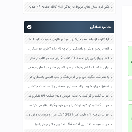
یکی از داستان های مربوط به زندگی امام کاظم صفحه 45 هدیه های آسمان چهارم
مطالب تصادفی
آیا شایعه ازدواج سحر قریشی با مهدی طارمی حقیقت دارد + ماجرا
الهه باران و رویش و زایندگی ایران چه نام دارد ؟ بازی خواستگاری جواب پاسخ
انشا پرواز بدون بال صفحه 81 کتاب نگارش نهم در قالب نوشتاری درس ششم
برای اینکه یک کشتی بتواند از جان انسان ها در دریا های طوفانی محافظت کند و آنها را به مقصد برساند چه ویژگی هایی باید داشته باشد صفحه 23 هدیه های آسمان ششم
به نظر شما چگونه می توان از فرهنگ و ادب فارسی پاسداری کرد صفحه 33 فارسی هشتم
تحقیق درباره شهید بهنام محمدی صفحه 120 مطالعات اجتماعی ششم
جواب گفت و گو کنید به چشم خویش دیدم صفحه 69 تفکر و سبک زندگی هشتم
جواب گفت و گو کنید کودک با لباس خود چگونه رفتار می کرد صفحه 65 تفکر و سبک زندگی هشتم
جواب مرحله ۱۲۹۲ بازی آمیرزا 1292 یک هزار و دویست و نود و دو پاسخ
جواب مرحله ۱۵۴ بازی آفتابه 154 صد و پنجاه و چهار پاسخ