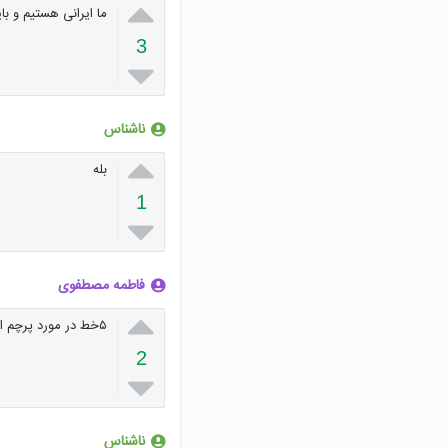

ما ایرانی هستیم و ب
3

ناشناس

بله
1

فاطمه مصطفوی

۵خط در مورد پرچم ایران صفحه ی ۵۹ فارسی
2

ناشناس