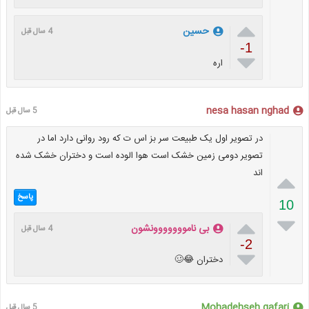

حسین
4 سال قبل
-1

اره
nesa hasan nghad
5 سال قبل
در تصویر اول یک طبیعت سر بز اس ت که رود روانی دارد اما در
تصویر دومی زمین خشک است هوا الوده است و دختران خشک شده
اند

پاسخ
10


بی نامووووووونشون
4 سال قبل
-2

دختران 😂🥴
Mohadehseh gafari
5 سال قبل