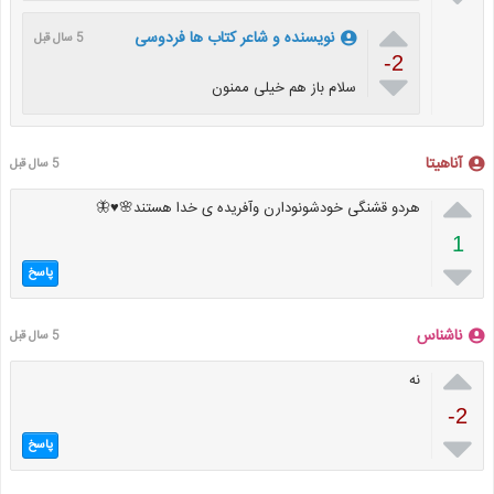

نویسنده و شاعر کتاب ها فردوسی
5 سال قبل
-2

سلام باز هم خیلی ممنون
آناهیتا
5 سال قبل

هردو قشنگی خودشونودارن وآفریده ی خدا هستند🌸⁦♥️⁩🦋
1

پاسخ
ناشناس
5 سال قبل

نه
-2

پاسخ