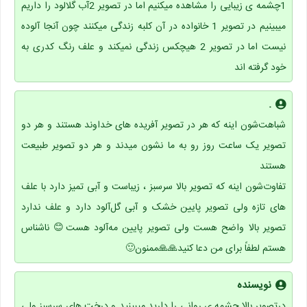
1چشمه ی زیبایی را مشاهده میکنیم اما در تصویر 2آب گلالود را داریم
میبینیم در تصویر 1 خانواده در آن کلبه زندگی میکنند چون آنجا آلوده
نیست اما در تصویر 2 هیچکس زندگی نمیکند و علف رنگ کدری به
خود گرفته اند
.
شباهت‌شون اینه که هر در تصویر آفریده های خداوند هستند و هر دو
تصویر یک ساعت روز رو به ما نشون میدند و هر دو تصویر طبیعت
هستند
تفاوت‌شون اینه که تصویر بالا سرسبز ، زیباست و آبی تمیز دارد با علف
های تازه ولی تصویر پایین خشک و آبی گل‌آلود دارد و علف ندارد
تصویر بالا واضح هست ولی تصویر پایین مه‌آلود هست😊 ناشناس
هستم لطفاً برای من دعا کنید🙏🙏ممنون🙂
نویسنده
درتصویر بالا چشمه ی روانی را دارید میبینید و درخت های سرسبز ولی