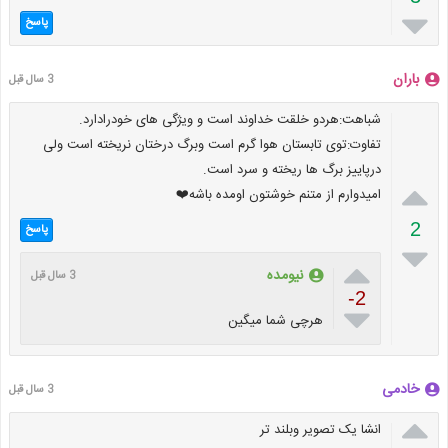

پاسخ
باران
3 سال قبل
شباهت:هردو خلقت خداوند است و ویژگی های خودرادارد.
تفاوت:توی تابستان هوا گرم است وبرگ درختان نریخته است ولی
درپاییز برگ ها ریخته و سرد است.

امیدوارم از متنم خوشتون اومده باشه❤️
2
پاسخ


نیومده
3 سال قبل
-2

هرچی شما میگین
خادمی
3 سال قبل

انشا یک تصویر وبلند تر