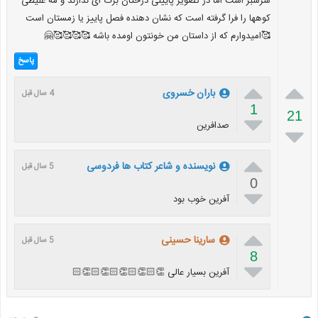
سرسبز است اما در تصویر پایینی درختان برگ ای ندارند و مه غلیظی
کوهها را فرا گرفته است که نشان دهنده فصل پاییز یا زمستان است
🥰امیدوارم که از داستان من خونتون اومده باشه 🥰🥰🥰🥰🤗
پاسخ


باران خسروی
4 سال قبل
1
21

صدافرین


نویسنده و شاعر کتاب ها فردوسی
5 سال قبل
0

آفرین خوب بود

سارینا حسینی
5 سال قبل
8

آفرین بسیار عالی 👏🏻👏🏻👏🏻👏🏻👏🏻