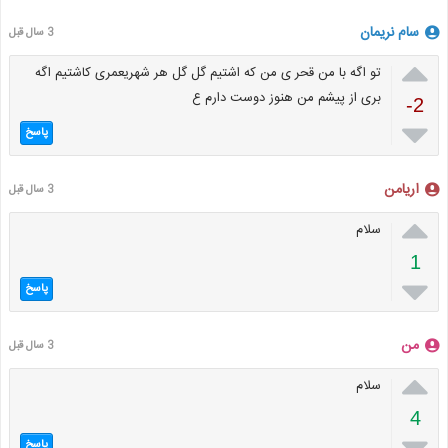
سام نریمان
3 سال قبل

تو اگه با من قحر ی من که اشتیم گل گل هر شهریعمری کاشتیم اگه
بری از پیشم من هنوز دوست دارم ع
-2

پاسخ
اریامن
3 سال قبل

سلام
1

پاسخ
من
3 سال قبل

سلام
4

پاسخ