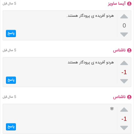
آیسا ساویز
5 سال قبل

هردو آفریده ی پرودگار هستند‌.
0

پاسخ
ناشناس
5 سال قبل

هردو آفریده ی پرودگار هستند
-1

پاسخ
ناشناس
5 سال قبل

🌸
-1

پاسخ