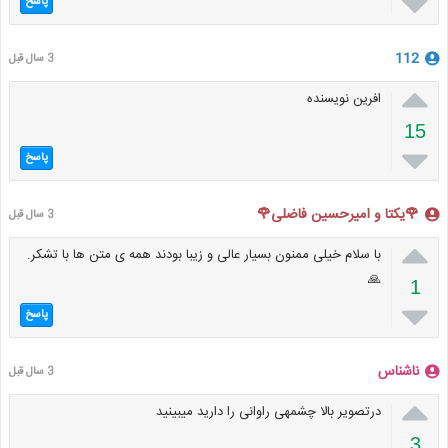

پاسخ
112
3 سال قبل

افرین نویسنده
15

پاسخ
🌹یکتا و امیرحسین فاضلی🌹
3 سال قبل

با سلام خیلی ممنون بسیار عالی و زیبا بودند همه ی متن ها با تشکر.
🙏
1

پاسخ
ناشناس
3 سال قبل

درتصویر بالا چشمهی راوانی را دارید میبینید
3