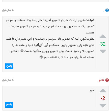
.
4 سال قبل
شباهت‌شون اینه که هر در تصویر آفریده های خداوند هستند و هر دو
تصویر یک ساعت روز رو به ما نشون میدند و هر دو تصویر طبیعت

هستند
تفاوت‌شون اینه که تصویر بالا سرسبز ، زیباست و آبی تمیز دارد با علف
32
های تازه ولی تصویر پایین خشک و آبی گل‌آلود دارد و علف ندارد

تصویر بالا واضح هست ولی تصویر پایین مه‌آلود هست😊 ناشناس
هستم لطفاً برای من دعا کنید🙏🙏ممنون🙂
پاسخ
تتلو
4 سال قبل

خیر
-2

پاسخ