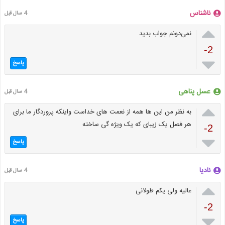
ناشناس
4 سال قبل

نمی‌دونم جواب بدید
-2

پاسخ
عسل پناهی
4 سال قبل

به نظر من این ها همه از نعمت های خداست واینکه پروردگار ما برای
هر فصل یک زیبای که یک ویژه گی ساخته
-2

پاسخ
نادیا
4 سال قبل

عالیه ولی یکم طولانی
-2

پاسخ