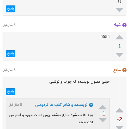
0

پاسخ
شهلا
5 سال قبل

5555
1

پاسخ
منابع
5 سال قبل
خیلی ممنون نویسنده که جواب و نوشتی
پاسخ

نویسنده و شاعر کتاب ها فردوسی
5 سال قبل

-1
بچه ها ببخشید منابع نوشتم چون دست خورد و اسم من

-2
اشتباه شد
