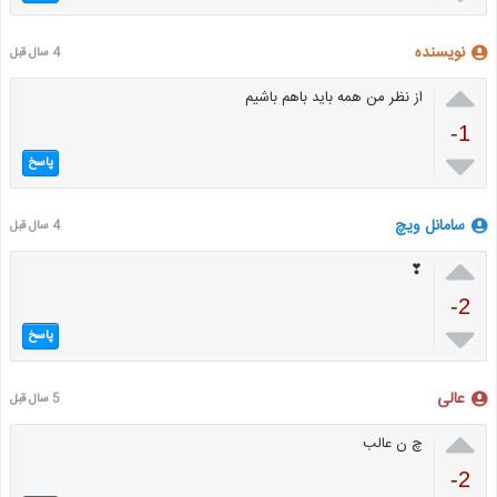
نویسنده
4 سال قبل

از نظر من همه باید باهم باشیم
-1

پاسخ
سامانل ویچ
4 سال قبل

❣
-2

پاسخ
عالی
5 سال قبل

چ ن عالب
-2