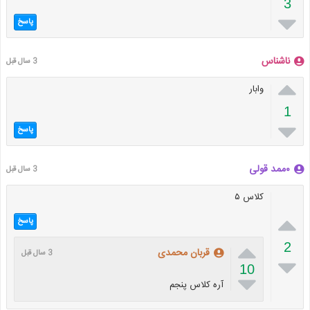
3

پاسخ
ناشناس
3 سال قبل

وابار
1

پاسخ
۰ممد قولی
3 سال قبل
کلاس ۵

پاسخ

2
قربان محمدی
3 سال قبل

10

آره کلاس پنجم