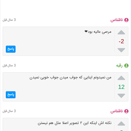
ناشناس
3 سال قبل

مرصی عالیه بود❤
-2

پاسخ
رقبه
3 سال قبل

من نمیدونم اینایی که جواب میدن جواب خوبی نمیدن
12

پاسخ
ناشناس
3 سال قبل

نکته اش اینکه این ۲ تصویر اصلا مثل هم نیستن