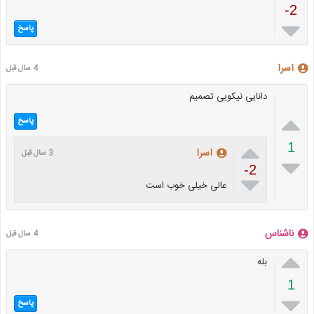
-2

پاسخ
اسرا
4 سال قبل
دانایی نیکویی تصمیم

پاسخ

1
اسرا
3 سال قبل

-2

عالی خیلی خوب است
ناشناس
4 سال قبل

بله
1

پاسخ