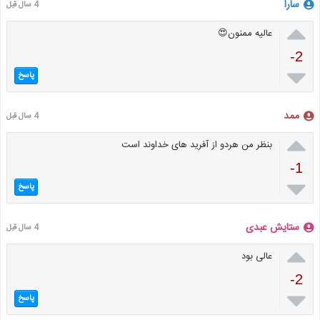
سارا
4 سال قبل

عالیه ممنون😍
-2

پاسخ
ممد
4 سال قبل

بنظر من هردو از آفرید های خداوند است
-1

پاسخ
ستایش عبدی
4 سال قبل

عالی بود
-2

پاسخ