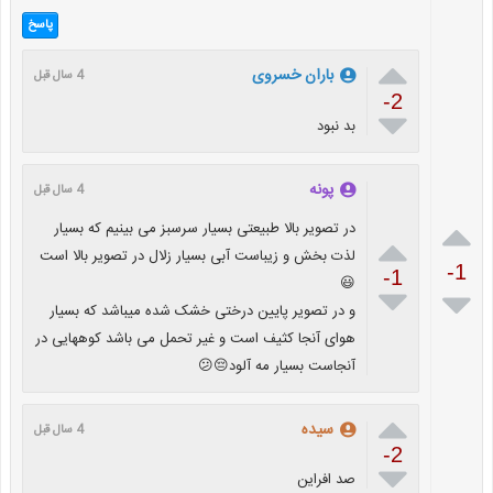
پاسخ

باران خسروی
4 سال قبل
-2

بد نبود
پونه
4 سال قبل

در تصویر بالا طبیعتی بسیار سرسبز می بینیم که بسیار

لذت بخش و زیباست آبی بسیار زلال در تصویر بالا است
-1
-1
😃


و در تصویر پایین درختی خشک شده میباشد که بسیار
هوای آنجا کثیف است و غیر تحمل می باشد کوههایی در
آنجاست بسیار مه آلود😔😕

سیده
4 سال قبل
-2

صد افراین