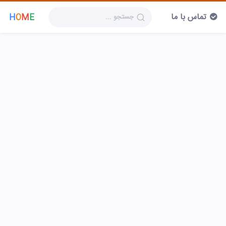
تماس با ما
H
O
M
E