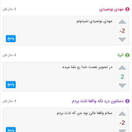
مهدی بوصیدی
4 سال قبل

مهدی بوصیدی نمیدونم
-2

پاسخ
الینا
4 سال قبل

در تصویر نعمت خدا رو نشا میده
2

پاسخ
دستتون درد نکه واقعا لذت بردم
4 سال قبل

سلام واقعا عالی بود من که لذت بردم
-2

پاسخ