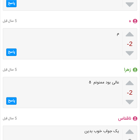

پاسخ
ه
5 سال قبل

م
-2

پاسخ
زهرا
5 سال قبل

عالی بود ممنونم 🌷
-2

پاسخ
ناشناس
5 سال قبل

یک جواب خوب بدین