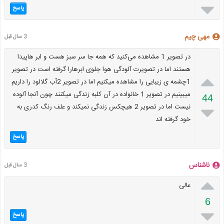

پاسخ
مهی چیم
3 سال قبل
در تصویر 1 مشاهده می‌کنید که همه جا سر سبز هست و ابر هاپیدا
هستند اما در تصویرت آلودگی هوا جلوی ابرهارا گرفته است در تصویر

1چشمه ی زیبایی را مشاهده میکنیم اما در تصویر 2آب گلالود را داریم
میبینیم در تصویر 1 خانواده در آن کلبه زندگی میکنند چون آنجا آلوده
44
نیست اما در تصویر 2 هیچکس زندگی نمیکند و علف رنگ کدری به

خود گرفته اند
پاسخ
ناشناس
3 سال قبل

عالی
6

پاسخ