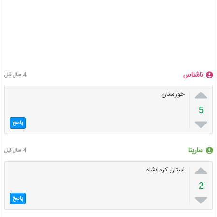
ناشناس
4 سال قبل

خوزستان
5

پاسخ
سارینا
4 سال قبل

استان کرمانشاه
2

پاسخ