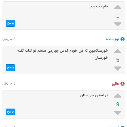

منم نمیدونم
1

پاسخ
نویسنده
5 سال قبل

خوزستانچون که من خودم کلاس چهارمی هستم تو کتاب گفته
خوزستان
5

پاسخ
عالی
5 سال قبل

در استان خوزستان
9

پاسخ