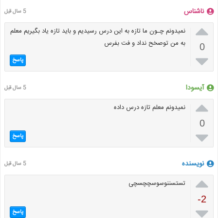
ناشناس
5 سال قبل

نمیدونم چـون ما تازه به این درس رسیدیم و باید تازه یاد بگیریم معلم
به من توصخح نداد و فت بفرس
0

پاسخ
آیسودا
5 سال قبل

نمیدونم معلم تازه درس داده
0

پاسخ
نویسنده
5 سال قبل

تستسننوسوسچچسچی
-2

پاسخ