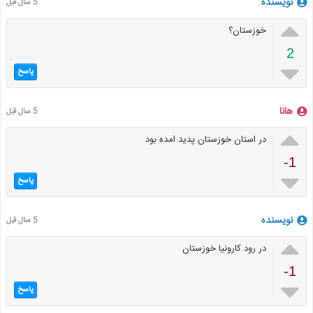
نویسنده
5 سال قبل

خوزستان؟
2

پاسخ
هانا
5 سال قبل

در استان خوزستان پدید امده بود
-1

پاسخ
نویسنده
5 سال قبل

در رود کارونیا خوزستان
-1

پاسخ