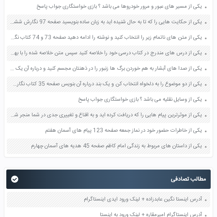
یکی از مسیر های عبور و مرور خودروها می باشد ؟ بازی خواستگاری جواب پاسخ
یکی از حکایت هایی را که تا به حال شنیده اید به زبان ساده بنویسید صفحه 97 نگارش ششم دبستان
یکی از متن های ناتمام زیر را انتخاب کنید و نوشته را ادامه دهید صفحه 73 و 74 کتاب نگارش فارسی پنجم دبستان
یکی از درس های مندرج در کتاب درسی خود را خلاصه کنید سپس متن خلاصه شده را با بهره گیری از روش های دسته بندی نمودار جدول نقشه مفهومی نشان دهید صفحه 118 نگارش یازدهم
یکی از صدا های آبشار به هم خوردن برگ ها زنبور را در ذهنتان مجسم کنید و درباره آن یک بند بنویسید صفحه 11 نگارش پنجم
یکی از دو موضوع را به دلخواه انتخاب کن و یک بند درباره آن بنویس صفحه 35 کتاب نگارش فارسی سوم
یکی از وسایل نقلیه می باشد ؟ بازی خواستگاری جواب پاسخ
یکی از موثرترین پیام هایی را که دریافت کرده اید و به اقناع و تغییری جدی در شما منجر شده است برسی کنید و علت این تاثیر گذاری قابل توجه را بنویسید صفحه 52 تفکر و سواد رسانه ای دهم
یکی از خاطرات حضور خود در نماز جمعه صفحه 123 پیام های آسمان هفتم
یکی از داستان های مربوط به زندگی امام کاظم صفحه 45 هدیه های آسمان چهارم
مطالب تصادفی
آدرس اینستا نگین عابدزاده + لینک ورود ایدی اینستاگرام
آدرس اینستاگرام امیرمقاره + لینک ورود به اینستا