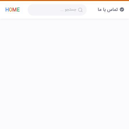
تماس با ما
H
O
M
E