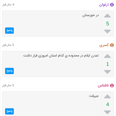
ارغوان
4 سال قبل

در خوزستان
5

پاسخ
کسری
5 سال قبل

تمدن ایلام در محدوده ی کدام استان امروزی قرار داشت
1

پاسخ
ناشناس
5 سال قبل

جیرقت‌
4

پاسخ