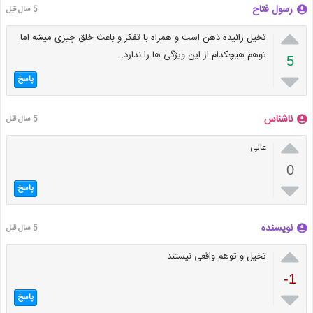
رسول فتاح
5 سال قبل

تخیل زائیده ذهن است و همراه با تفکر و باعث خلق چیزی میشه اما
توهم هیچکدام از این ویژگی ها را ندارد.
5

پاسخ
ناشناس
5 سال قبل

عالی
0

پاسخ
نویسنده
5 سال قبل

تخیل و توهم واقعی نیستند
-1

پاسخ