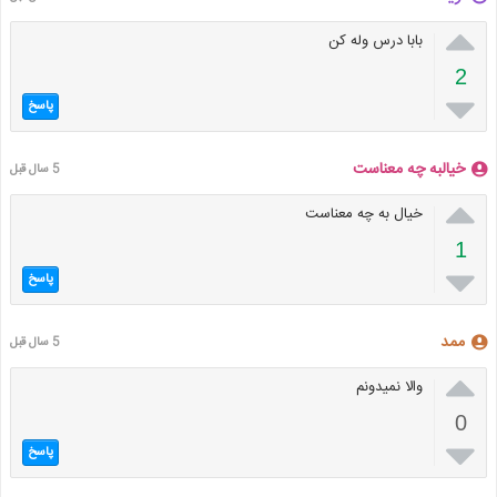

بابا درس وله کن
2

پاسخ
خیالبه چه معناست
5 سال قبل

خیال به چه معناست
1

پاسخ
ممد
5 سال قبل

والا نمیدونم
0

پاسخ