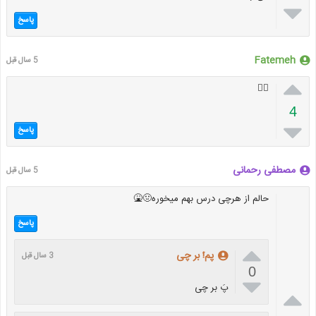

پاسخ
Fatemeh
5 سال قبل

👌🏿
4

پاسخ
مصطفی رحمانی
5 سال قبل
حالم از هرچی درس بهم میخوره🤢🤮
پاسخ

پم!َ بر چی
3 سال قبل
0

پَ بر چی
