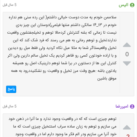
الیس
5 سال قبل
سلاممن خودم یه مدت دوست خیالی داشتم( این رده سنی هم نداره
خودم در ۱۳_۱۴ سالکی داشتم منتها فیلمی)دوستان این چیز بدی
نیست تا زمانی که بشه کنترلش کردحالا توهم و تخیلجفتشون واقعیت

ندارندتخیل و توهم رمانی به هم می رسند که فرد شک کند که این
تخیل واقعیستاگر شما به مثلا مبل نکاه کردید ولی فقط مبل رو دیدین
0
و با اراده خودتون کسی رو ظاهر کردیم یک تخیل سالم دارین ولی اکر

کنترل این ها از دستتون در برا شما توهم دارینیک اصل رو همیشه
یادتون باشه :هیچ وقت مرز تخیل و واقعیت رو نشکنیددرود به همه
موفق باشین
پاسخ
امیررضا
5 سال قبل
توهم چیزی است که که در واقعیت وجود ندارد و ما آنرا در ذهن خود

می سازیم و توهم به زبان ساده سراب استتخیل چیزی است که ما
خود آنرا می سازیم ودر الم فکر ما وجود دارم اما در واقعیت وجود
-2