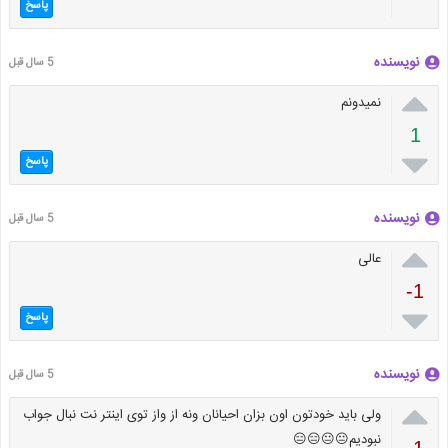
پاسخ
نویسنده
5 سال قبل

نمیدونم
1

پاسخ
نویسنده
5 سال قبل

عالی
-1

پاسخ
نویسنده
5 سال قبل

ولی باید خودتون اون بزان احیانان ونه از واز توی اینتر نت نبال جواب
نبودیم😐😐😑😑
-1