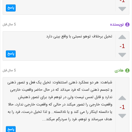

پاسخ
نویسنده
5 سال قبل

تخیل برخلاف توهو نسبتی با واقع بینی دارد
-1

پاسخ
هادی
5 سال قبل
شباهت: هر دو عملکرد ذهنی استتفاوت: تخیل یک فعل و تصور ذهنی
و تجسم ذهنی است که فرد میداند که در حال حاضر واقعیت خارجی

ندارد و قابل لمس نیست ولی در توهم فرد برای تصور ذهنیش
واقعیت خارجی را تصور میکند در حالی که واقعیت خارجی ندارد، حالا
-1
یا دانسته اینکار را می کند و یا نادانسته… و لذا تخیل درست، فرد را به

هدف میرساند و توهم، فرد را سردرگم میکند….
پاسخ