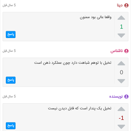
دینا
5 سال قبل

واقعا عالی بود ممنون
1

پاسخ
ناشناس
5 سال قبل

تخیل با توهم شباهت دارد چون عملکرد ذهن است
0

پاسخ
نویسنده
5 سال قبل

تخیل یک پندار است که قابل دیدن نیست
-1

پاسخ