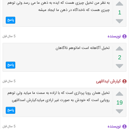

به نظر من تخیل چیزی هست که ایده به ذهن ما می رسد.ولی توهم
چیزی هست که ناخداگاه در ذهن ما ایجاد میشه
1

پاسخ
نویسنده
5 سال قبل

تخیل آگاهانه است اماتوهم نااگاهان
2

پاسخ
کیارش ایداللهی
5 سال قبل

تخیل همان رویا پردازی است که با اراده به سمت ما میاید ولی توهم
رویایی است که خودش به صورت غیر ارادی میایدکیارش اسداللهی
19

پاسخ
نویسنده
5 سال قبل