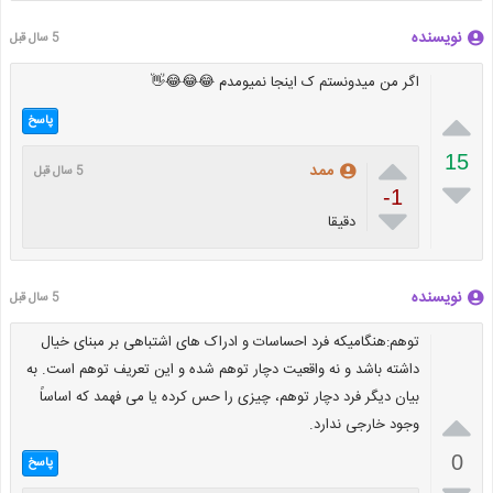
نویسنده
5 سال قبل
اگر من میدونستم ک اینجا نمیومدم 😂😂😂👋

پاسخ

15
ممد
5 سال قبل

-1

دقیقا
نویسنده
5 سال قبل
توهم:هنگامیکه فرد احساسات و ادراک های اشتباهی بر مبنای خیال
داشته باشد و نه واقعیت دچار توهم شده و این تعریف توهم است. به
بیان دیگر فرد دچار توهم، چیزی را حس کرده یا می فهمد که اساساً

وجود خارجی ندارد.
0
پاسخ