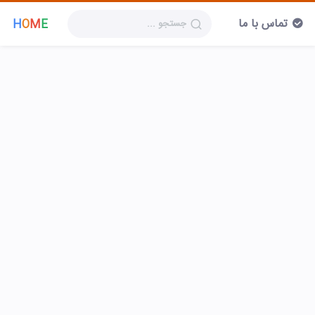
تماس با ما
H
O
M
E