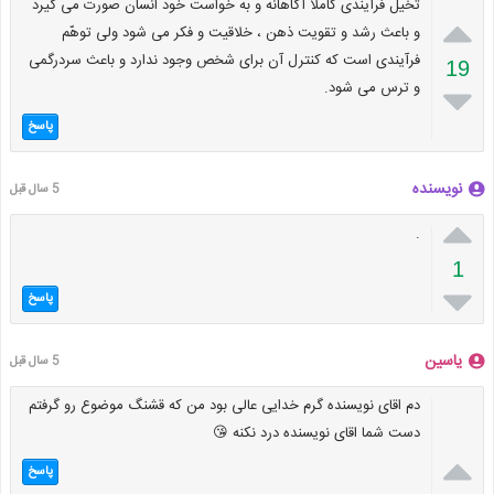
تخیل فرآیندی کاملاً آگاهانه و به خواست خود انسان صورت می گیرد

و باعث رشد و تقویت ذهن ، خلاقیت و فکر می شود ولی توهّم
فرآیندی است که کنترل آن برای شخص وجود ندارد و باعث سردرگمی
19
و ترس می شود.

پاسخ
نویسنده
5 سال قبل

.
1

پاسخ
یاسین
5 سال قبل
دم اقای نویسنده گرم خدایی عالی بود من که قشنگ موضوع رو گرفتم
دست شما اقای نویسنده درد نکنه 😘

پاسخ