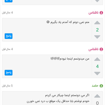

ناشناس
4 سال قبل

منم نمی دونم که آمدم یاد بگیرم 😅
2

پاسخ
ناشناس
4 سال قبل

من میدونسم اینجا نبودم🤣🤣🤣
4

پاسخ
حامد
5 سال قبل

اگر می دونستم اینجا چیکار می کردم
خودم نوشتم بابا حداقل یک موقع ب درد نمی خورن
0