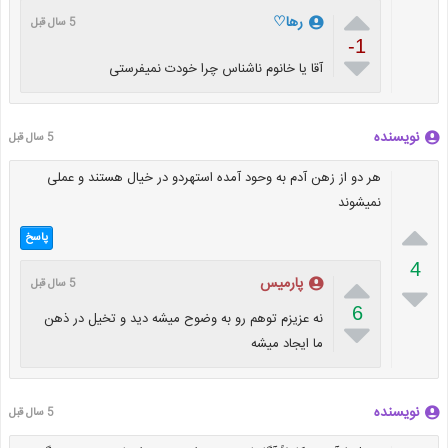

رها♡
5 سال قبل
-1

آقا یا خانوم ناشناس چرا خودت نمیفرستی
نویسنده
5 سال قبل
هر دو از زهن آدم به وحود آمده استهردو در خیال هستند و عملی
نمیشوند

پاسخ
4

پارمیس
5 سال قبل

6
نه عزیزم توهم رو به وضوح میشه دید و تخیل در ذهن

ما ایجاد میشه
نویسنده
5 سال قبل