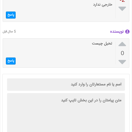
خارجی ندارد

پاسخ
نویسنده
5 سال قبل

تخیل چیست
0

پاسخ