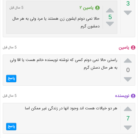
3

یاسین ۲
5 سال قبل

5
حالا نمی دونم ایشون زن هستند یا مرد ولی به هر حال

دمشون گرم
یاسین
5 سال قبل

راستی حالا نمی دونم کسی که نوشته نویسنده خانم هست یا اقا ولی
به هر حال دمش گرم
0

پاسخ
نویسنده
5 سال قبل

هر دو خیالات هست اند وجود انها در زندگی غیر ممکن اسا
7

پاسخ