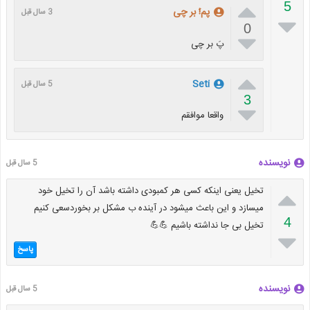

5
پم!َ بر چی
3 سال قبل

0

پَ بر چی

Seti
5 سال قبل
3

واقعا موافقم
نویسنده
5 سال قبل

تخیل یعنی اینکه کسی هر کمبودی داشته باشد آن را تخیل خود
میسازد و این باعث میشود در آینده ب مشکل بر بخوردسعی کنیم
4
تخیل بی جا نداشته باشیم 💪💪

پاسخ
نویسنده
5 سال قبل