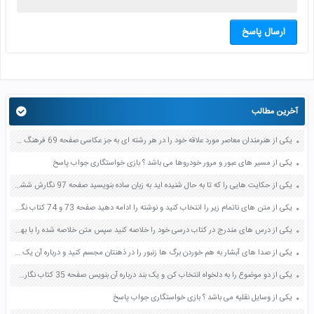
ارسال پاسخ
آخرین مطالب
یکی از هنرمندان معاصر مورد علاقه خود را در هر رشته ای به جز عکاسی صفحه 69 فرهنگ و هنر نهم
یکی از مسیر های عبور و مرور خودروها می باشد ؟ بازی خواستگاری جواب پاسخ
یکی از حکایت هایی را که تا به حال شنیده اید به زبان ساده بنویسید صفحه 97 نگارش ششم دبستان
یکی از متن های ناتمام زیر را انتخاب کنید و نوشته را ادامه دهید صفحه 73 و 74 کتاب نگارش فارسی پنجم دبستان
یکی از درس های مندرج در کتاب درسی خود را خلاصه کنید سپس متن خلاصه شده را با بهره گیری از روش های دسته بندی نمودار جدول نقشه مفهومی نشان دهید صفحه 118 نگارش یازدهم
یکی از صدا های آبشار به هم خوردن برگ ها زنبور را در ذهنتان مجسم کنید و درباره آن یک بند بنویسید صفحه 11 نگارش پنجم
یکی از دو موضوع را به دلخواه انتخاب کن و یک بند درباره آن بنویس صفحه 35 کتاب نگارش فارسی سوم
یکی از وسایل نقلیه می باشد ؟ بازی خواستگاری جواب پاسخ