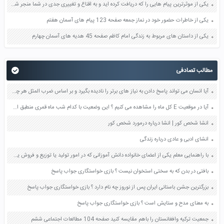
یکی از موثرترین پیام هایی را که دریافت کرده اید و به اقناع و تغییری جدی در شما منجر شده است برسی کنید و علت این تاثیر گذاری قابل توجه را بنویسید صفحه 52 تفکر و سواد رسانه ای دهم
یکی از خاطرات حضور خود در نماز جمعه صفحه 123 پیام های آسمان هفتم
یکی از داستان های مربوط به زندگی امام کاظم صفحه 45 هدیه های آسمان چهارم
مطالب تصادفی
آیا انسان می تواند پاسخ دادن به نیاز های برتر را نادیده بگیرد و بر اساس ضرب المثل هر چه پیش آید خوش آید رفتار کند چرا صفحه 18 دین و زندگی یازدهم
آیا در موقعیت E کل ماه را مشاهده می کنیم ؟ این وضعیت با کدام شب ماه قمری منطبق است ؟ صفحه 28 علوم دهم
انشا شخص کور | انشا درباره درمورد شخص کور
انشای ادبی و عادی درباره زندگی
با راهنمایی معلم یکی از اعضای خانواده دانش آموزانی که در امور تولید یا توزیع و فروش یک کالا فعالیت می کند به کلاس دعوت کنید تا درباره کار خودش و مراحل و چگونگی آن برای شما توضیح دهد صفحه 42 مطالعات اجتماعی هفتم
بافتی در بدن که به سختی استخوان نیست ؟ بازی خواستگاری جواب پاسخ
بزرگترین جشن باستانی ایران پس از نوروز چه نام دارد ؟ بازی خواستگاری جواب پاسخ
به معنای مدح و ستایش است ؟ بازی خواستگاری جواب پاسخ
جمعیت ترکیه وافغانستان را باهم مقایسه کنید صفحه 104 مطالعات اجتماعی ششم