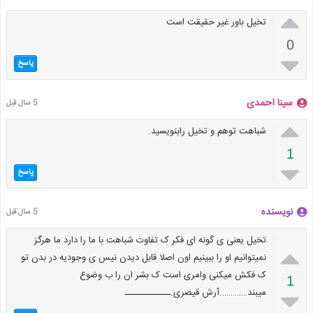

تخیل باور غیر حقیقت است
0

پاسخ
سینا احمدی
5 سال قبل

شباهت توهم و تخیل رابنویسید.
1

پاسخ
نویسنده
5 سال قبل
تخیل یعنی ی گونه ای فکر ک تفاوت شباهت با ما را دارد ما هرگز

نمیتوانیم او را ببینیم اون اصلا قابل دیدن نیس ی وجودیه در بدن تو
ک فکش میکنی وامری است ک بشر ان را ب وضوع
1
میبند………….آرش قیصری.ـــــــــــــ
