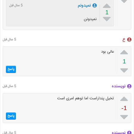


نمیدونم
5 سال قبل
1

نمیدونن
ع
5 سال قبل

عالی بود
1

پاسخ
نویسنده
5 سال قبل

تخیل پنداراست اما توهم امری است
-1

پاسخ
نویسنده
5 سال قبل