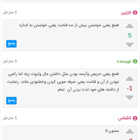
نازنین
5 سال قبل

طمع یعنی خواستن بیش از حد-قناعت یعنی خواستن به اندازه
5

پاسخ
نویسنده
5 سال قبل

طمع یعنی حریص وآزمند بودن مثل داشتن مال وثروت زیاد اما راضی
نبودن از آن و قناعت یعنی صرفه جویی کردن وخشنودی مانند :رضایت
-1
از داشته های خود لذت بردن آن .تمام

پاسخ
ناشناس
5 سال قبل

ممنون☺