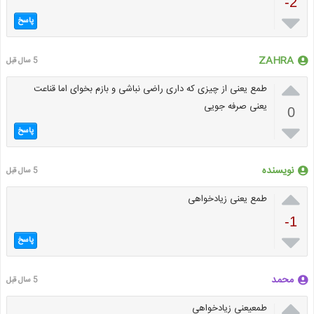
-2

پاسخ
ZAHRA
5 سال قبل

طمع یعنی از چیزی که داری راضی نباشی و بازم بخوای اما قناعت
یعنی صرفه جویی
0

پاسخ
نویسنده
5 سال قبل

طمع یعنی زیادخواهی
-1

پاسخ
محمد
5 سال قبل

طمعیعنی زیادخواهی