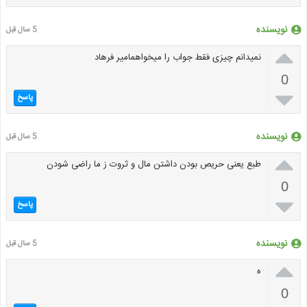
نویسنده
5 سال قبل

نمیدانم چیزی فقط جواب را میخواهمامیر فرهاد
0

پاسخ
نویسنده
5 سال قبل

طبع یعنی حریص بودن داشتن مال و ثروت ز ما راضی شودن
0

پاسخ
نویسنده
5 سال قبل

ه
0