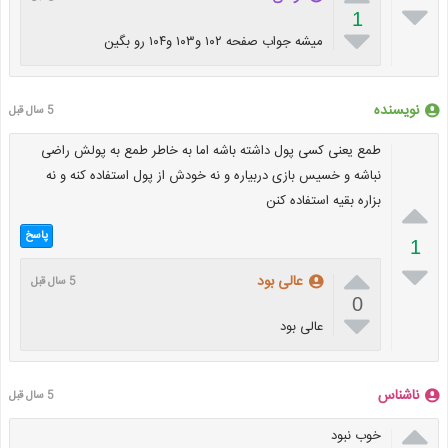

1

میشه جواب صفحه ۱۰۲ و۱۰۳ و۱۰۴ رو بگین
نویسنده
5 سال قبل
طمع یعنی کسی پول داشته باشه اما به خاطر طمع به پولش راضی
نباشه و خسیس بازی دربیاره و نه خودش از پول استفاده کنه و نه
بزاره بقیه استفاده کنن

پاسخ
1


عالی بود
5 سال قبل
0

عالی بود
ناشناس
5 سال قبل

خوب نبود