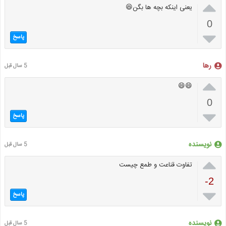

یعنی اینکه بچه ها بگن😆
0

پاسخ
رها
5 سال قبل

😄😄
0

پاسخ
نویسنده
5 سال قبل

تفاوت قناعت و طمع چیست
-2

پاسخ
نویسنده
5 سال قبل