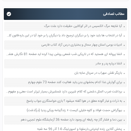
مطالب تصادفی
آیا شایعه مرگ الکسیس در اثر کوکائین حقیقت دارد علت مرگ
آیا در انتخاب ها باید خود را بر دیگران ترجیح داد یا دیگران را بر خود آیا در این باره قانون کلی وجود دارد صفحه 28 تفکر و پژوهش ششم
ادبیات بومی استان چهار محال و بختیاری درس آزاد کتاب فارسی
انشا پروانه ای هستید که در تاریکی شب شمعی روشن پیدا کرده اید صفحه 81 نگارش هشتم
انشا درباره پدر و مادر
بازیگر نقش سهراب در سریال سایه بان
برای گوارش غذا کدام بخشهای بدن باید فعالیت کنند صفحه 73 علوم چهارم
برداشت ضرب المثل دشمنی که کلام شیرین دارد شمشیرش بسیار تیزتر است معنی و مفهوم صفحه 54 تفکر و سبک زندگی هشتم
به ذرات و غبار آلوده معلق در هوا گفته میشود ؟ بازی خواستگاری جواب پاسخ
بیوگرافی حجت فولاد و كاوه خليلی کیست + زندگینامه ویکی پدیا (درگذشت)
بین دما و فشار گاز چه رابطه ای وجود دارد صفحه 36 آزمایشگاه علوم تجربی دهم
پخش آنلاین زنده اینترنتی بارسلونا و اسپورتینگ 14 آذر 96 سه شنبه