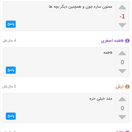

ممنون ساره جون و همچنین دیگر بچه ها
-1

پاسخ
فاطمه اصغرى
4 سال قبل

فاطمه
0

پاسخ
ارش
5 سال قبل

ممد خیلی خره
0

پاسخ