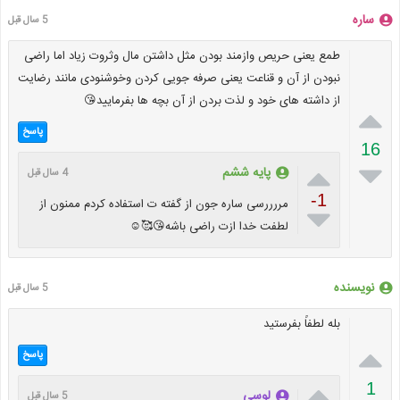
ساره
5 سال قبل
طمع یعنی حریص وازمند بودن مثل داشتن مال وثروت زیاد اما راضی
نبودن از آن و قناعت یعنی صرفه جویی کردن وخوشنودی مانند رضایت
از داشته های خود و لذت بردن از آن بچه ها بفرمایید😘

پاسخ
16


پایه ششم
4 سال قبل
-1
مررررسی ساره جون از گفته ت استفاده کردم ممنون از

لطفت خدا ازت راضی باشه😘🥰☺️
نویسنده
5 سال قبل
بله لطفاً بفرستید

پاسخ

1
لوسی
5 سال قبل