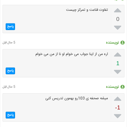

تفاوت قناعت و تمرکز چیست
0

پاسخ
نویسنده
5 سال قبل

اره من از اینا جواب می خوام او نا از من می خوام
1

پاسخ
نویسنده
5 سال قبل

میشه صحفه ی 103رو بهمون تدریس کنی
-1

پاسخ