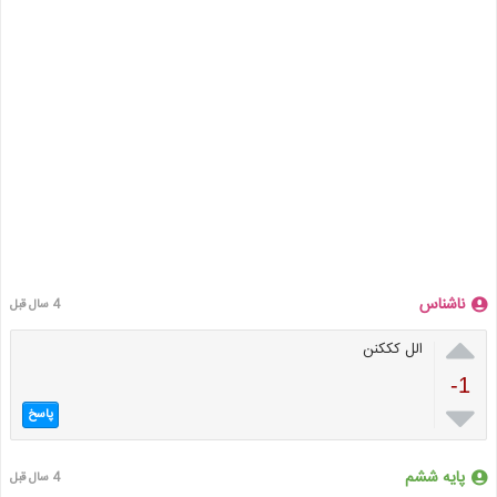
ناشناس
4 سال قبل

الل کککنن
-1

پاسخ
پایه ششم
4 سال قبل