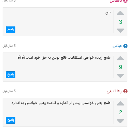
ناشناس
5 سال قبل

نبن
3

پاسخ
عباس
5 سال قبل

طمع زیاده خواهی استقناعت قانع بودن به حق خود است😀😀
9

پاسخ
رها امینی
5 سال قبل

طمع یعنی خواستن بیش از اندازه و قناعت یعنی خواستن به اندازه
2

پاسخ