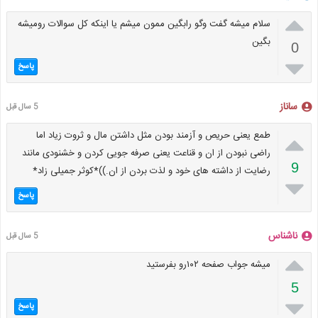

سلام میشه گفت وگو رابگین ممون میشم یا اینکه کل سوالات رومیشه
بگین
0

پاسخ
ساناز
5 سال قبل

طمع یعنی حریص و آزمند بودن مثل داشتن مال و ثروت زیاد اما
راضی نبودن از ان و قناعت یعنی صرفه جویی کردن و خشنودی مانند
9
رضایت از داشته های خود و لذت بردن از ان.))*کوثر جمیلی زاد*

پاسخ
ناشناس
5 سال قبل

میشه جواب صفحه ۱۰۲رو بفرستید
5

پاسخ