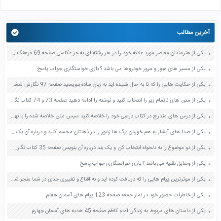
آخرین مطالب
یکی از هنرمندان معاصر مورد علاقه خود را در هر رشته ای به جز عکاسی صفحه 69 فرهنگ و هنر نهم
یکی از مسیر های عبور و مرور خودروها می باشد ؟ بازی خواستگاری جواب پاسخ
یکی از حکایت هایی را که تا به حال شنیده اید به زبان ساده بنویسید صفحه 97 نگارش ششم دبستان
یکی از متن های ناتمام زیر را انتخاب کنید و نوشته را ادامه دهید صفحه 73 و 74 کتاب نگارش فارسی پنجم دبستان
یکی از درس های مندرج در کتاب درسی خود را خلاصه کنید سپس متن خلاصه شده را با بهره گیری از روش های دسته بندی نمودار جدول نقشه مفهومی نشان دهید صفحه 118 نگارش یازدهم
یکی از صدا های آبشار به هم خوردن برگ ها زنبور را در ذهنتان مجسم کنید و درباره آن یک بند بنویسید صفحه 11 نگارش پنجم
یکی از دو موضوع را به دلخواه انتخاب کن و یک بند درباره آن بنویس صفحه 35 کتاب نگارش فارسی سوم
یکی از وسایل نقلیه می باشد ؟ بازی خواستگاری جواب پاسخ
یکی از موثرترین پیام هایی را که دریافت کرده اید و به اقناع و تغییری جدی در شما منجر شده است برسی کنید و علت این تاثیر گذاری قابل توجه را بنویسید صفحه 52 تفکر و سواد رسانه ای دهم
یکی از خاطرات حضور خود در نماز جمعه صفحه 123 پیام های آسمان هفتم
یکی از داستان های مربوط به زندگی امام کاظم صفحه 45 هدیه های آسمان چهارم