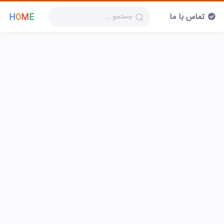
تماس با ما
H
O
M
E