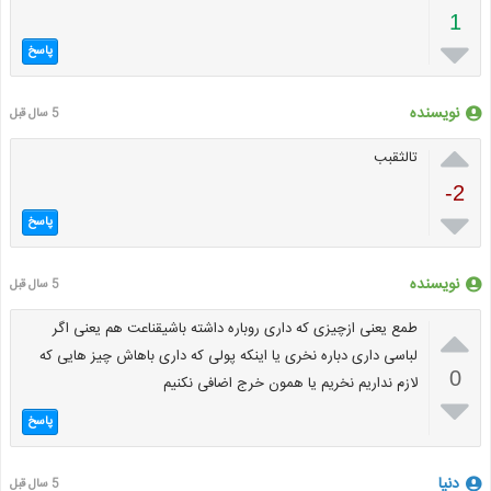
1

پاسخ
نویسنده
5 سال قبل

تالثقبب
-2

پاسخ
نویسنده
5 سال قبل

طمع یعنی ازچیزی که داری روباره داشته باشیقناعت هم یعنی اگر
لباسی داری دباره نخری یا اینکه پولی که داری باهاش چیز هایی که
0
لازم نداریم نخریم یا همون خرج اضافی نکنیم

پاسخ
دنیا
5 سال قبل