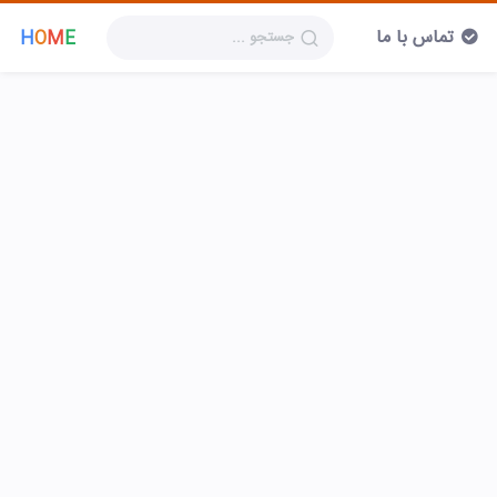
تماس با ما
H
O
M
E