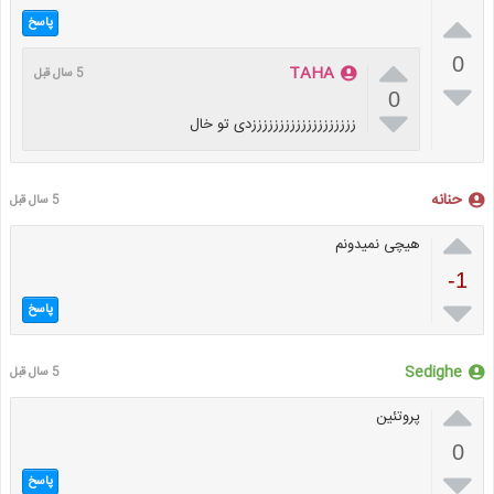

پاسخ

0
TAHA
5 سال قبل

0

زززززززززززززززززززدی تو خال
حنانه
5 سال قبل

هیچی نمیدونم
-1

پاسخ
Sedighe
5 سال قبل

پروتئین
0

پاسخ