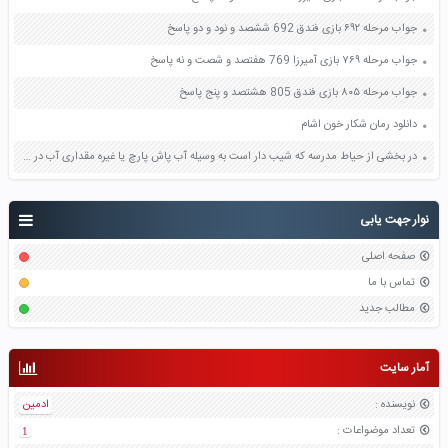
جواب مرحله ۶۹۲ بازی فندق 692 ششصد و نود و دو پاسخ
جواب مرحله ۷۶۹ بازی آمیرزا 769 هفتصد و شصت و نه پاسخ
جواب مرحله ۸۰۵ بازی فندق 805 هشتصد و پنج پاسخ
دانلود رمان شکار خون اشام
در بخشی از حیاط مدرسه که شیب دار است به وسیله آب پاش پارچ یا غیره مقداری آب در چند نقطه نزدیک به هم در سطح زمین بریزید سپس میسر حرکت آب را رسم کنید رسم خود را با شکل رو به رو مقایسه کنید صفحه 49 علوم هفتم
نوار جهت یابی
صفحه اصلی
تماس با ما
مطالب جدید
آمار سایت
نویسنده
:
ادمین
تعداد موضواعات
:
1