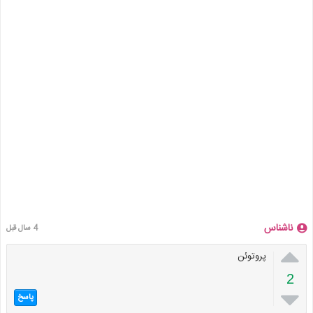
ناشناس
4 سال قبل

پروتوئن
2

پاسخ