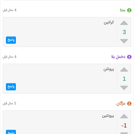
ستا
4 سال قبل

کراتین
3

پاسخ
دخمل بلا
4 سال قبل

پروتئن
1

پاسخ
مژگان
5 سال قبل

پروتئین
-1
پاسخ