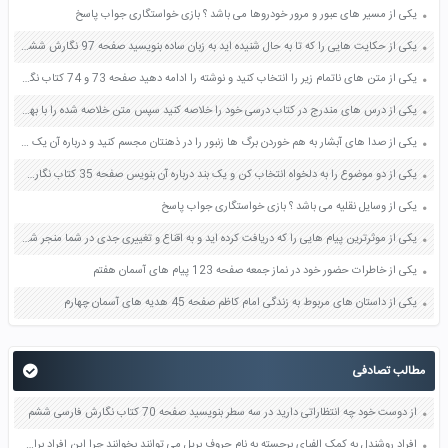
یکی از مسیر های عبور و مرور خودروها می باشد ؟ بازی خواستگاری جواب پاسخ
یکی از حکایت هایی را که تا به حال شنیده اید به زبان ساده بنویسید صفحه 97 نگارش ششم دبستان
یکی از متن های ناتمام زیر را انتخاب کنید و نوشته را ادامه دهید صفحه 73 و 74 کتاب نگارش فارسی پنجم دبستان
یکی از درس های مندرج در کتاب درسی خود را خلاصه کنید سپس متن خلاصه شده را با بهره گیری از روش های دسته بندی نمودار جدول نقشه مفهومی نشان دهید صفحه 118 نگارش یازدهم
یکی از صدا های آبشار به هم خوردن برگ ها زنبور را در ذهنتان مجسم کنید و درباره آن یک بند بنویسید صفحه 11 نگارش پنجم
یکی از دو موضوع را به دلخواه انتخاب کن و یک بند درباره آن بنویس صفحه 35 کتاب نگارش فارسی سوم
یکی از وسایل نقلیه می باشد ؟ بازی خواستگاری جواب پاسخ
یکی از موثرترین پیام هایی را که دریافت کرده اید و به اقناع و تغییری جدی در شما منجر شده است برسی کنید و علت این تاثیر گذاری قابل توجه را بنویسید صفحه 52 تفکر و سواد رسانه ای دهم
یکی از خاطرات حضور خود در نماز جمعه صفحه 123 پیام های آسمان هفتم
یکی از داستان های مربوط به زندگی امام کاظم صفحه 45 هدیه های آسمان چهارم
مطالب تصادفی
از دوست خود چه انتظاراتی دارید در سه سطر بنویسید صفحه 70 کتاب نگارش فارسی ششم
افراد روشندل به کمک الفبای برجسته به نام حروف بریل می توانند بخوانند چرا این افراد برای خواندن از سرانگشتان خود استفاده می کنند؟ صفحه 60 علوم پنجم