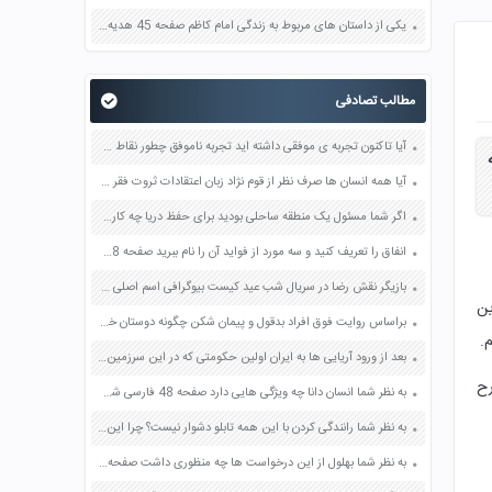
یکی از داستان های مربوط به زندگی امام کاظم صفحه 45 هدیه های آسمان چهارم
مطالب تصادفی
آیا تاکنون تجربه ی موفقی داشته اید تجربه ناموفق چطور نقاط ضعف و قوت شما در این کارها صفحه 83 هدیه های آسمان ششم
آیا همه انسان ها صرف نظر از قوم نژاد زبان اعتقادات ثروت فقر دارای حقوق طبیعی هستند صفحه 2 مطالعات اجتماعی هفتم
اگر شما مسئول یک منطقه ساحلی بودید برای حفظ دریا چه کارهایی میکردید صفحه 96 اجتماعی ششم
انفاق را تعریف کنید و سه مورد از فواید آن را نام ببرید صفحه 128 پیام های آسمان نهم
بازیگر نقش رضا در سریال شب عید کیست بیوگرافی اسم اصلی واقعی ویکی پدیا
ین
براساس روایت فوق افراد بدقول و پیمان شکن چگونه دوستان خود را از دست می دهند؟ صفحه 146 پیام های آسمان هفتم
.
بعد از ورود آریایی ها به ایران اولین حکومتی که در این سرزمین تشکیل شد چه نام داشت؟ این حکومت چگونه تشکیل شد؟ صفحه 50 مطالعات اجتماعی چهارم
رح
به نظر شما انسان دانا چه ویژگی هایی دارد صفحه 48 فارسی ششم
به نظر شما رانندگی کردن با این همه تابلو دشوار نیست؟ چرا این تابلوها در مسیر رانندگان قرار داده شده است؟ صفحه 66 پیام های آسمان هشتم
به نظر شما بهلول از این درخواست ها چه منظوری داشت صفحه 26 پیام های آسمان هفتم