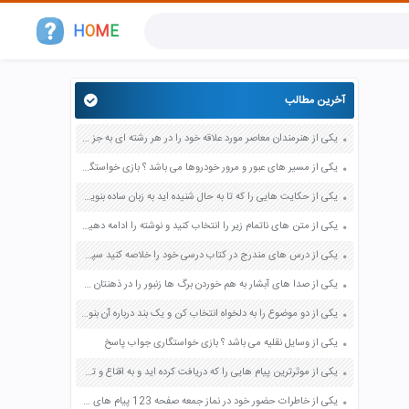
H
O
M
E
آخرین مطالب
یکی از هنرمندان معاصر مورد علاقه خود را در هر رشته ای به جز عکاسی صفحه 69 فرهنگ و هنر نهم
یکی از مسیر های عبور و مرور خودروها می باشد ؟ بازی خواستگاری جواب پاسخ
یکی از حکایت هایی را که تا به حال شنیده اید به زبان ساده بنویسید صفحه 97 نگارش ششم دبستان
یکی از متن های ناتمام زیر را انتخاب کنید و نوشته را ادامه دهید صفحه 73 و 74 کتاب نگارش فارسی پنجم دبستان
یکی از درس های مندرج در کتاب درسی خود را خلاصه کنید سپس متن خلاصه شده را با بهره گیری از روش های دسته بندی نمودار جدول نقشه مفهومی نشان دهید صفحه 118 نگارش یازدهم
یکی از صدا های آبشار به هم خوردن برگ ها زنبور را در ذهنتان مجسم کنید و درباره آن یک بند بنویسید صفحه 11 نگارش پنجم
یکی از دو موضوع را به دلخواه انتخاب کن و یک بند درباره آن بنویس صفحه 35 کتاب نگارش فارسی سوم
یکی از وسایل نقلیه می باشد ؟ بازی خواستگاری جواب پاسخ
یکی از موثرترین پیام هایی را که دریافت کرده اید و به اقناع و تغییری جدی در شما منجر شده است برسی کنید و علت این تاثیر گذاری قابل توجه را بنویسید صفحه 52 تفکر و سواد رسانه ای دهم
یکی از خاطرات حضور خود در نماز جمعه صفحه 123 پیام های آسمان هفتم