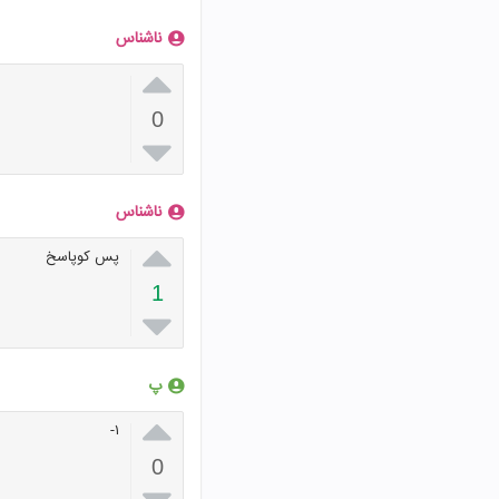
ناشناس

0

ناشناس

پس کوپاسخ
1

پ

۱-
0