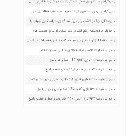
بیوگرافی سید مهدی صدرالساداتی کیست ویکی پدیا آدرس اینستاگرام
بیوگرافی مهدی مظاهری کیست فرزند طهماسب مظاهری آدرس اینستاگرام آقازاده
پرنده ای بزرگ و لاشه خوار می باشد ؟ بازی خواستگاری جواب پاسخ
جدولی با دوستون رسم کنید در یک ستون فواید و اهمیت های جنگل های آمازون و در ستون دیگر علل تخریب آنها را فهرست کنید صفحه 40 مطالعات اجتماعی نهم
جمله خدایا از تو ایمانی می خواهم که ملازم آن قلبم باشد در کجا آمده است؟
جواب فعالیت کلاسی صفحه 86 پیام های آسمان هفتم
جواب مرحله ۱۱۰ بازی آفتابه 110 صد و ده پاسخ
جواب مرحله ۱۱۷ بازی فندق 117 صد و هفده پاسخ
جواب مرحله ۱۲۶۸ بازی آمیرزا 1268 یک هزار و دویست و شصت و هشت پاسخ
جواب مرحله ۱۳۴ بازی آفتابه 134 صد و سی و چهار پاسخ
جواب مرحله ۴۴۷ بازی آمیرزا 447 چهارصد و چهل و هفت پاسخ