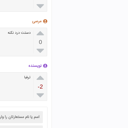

مرسی

دستت درد نکنه
0

نویسنده

ترفبا
-2
