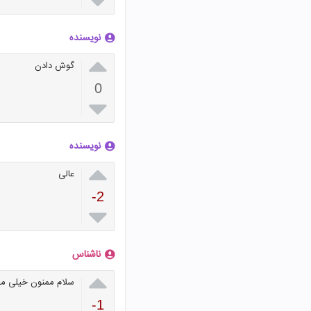

نویسنده

گوش دادن
0

نویسنده

عالی
-2

ناشناس

سلام ممنون خیلی مطا
-1