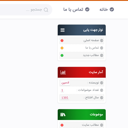
خانه
تماس با ما
نوار جهت یابی
صفحه اصلی
تماس با ما
مطالب جدید
آمار سایت
نویسنده
:
ادمین
تعداد موضواعات
:
1
سال افتتاح
:
1395
موضوعات
مطالب سایت