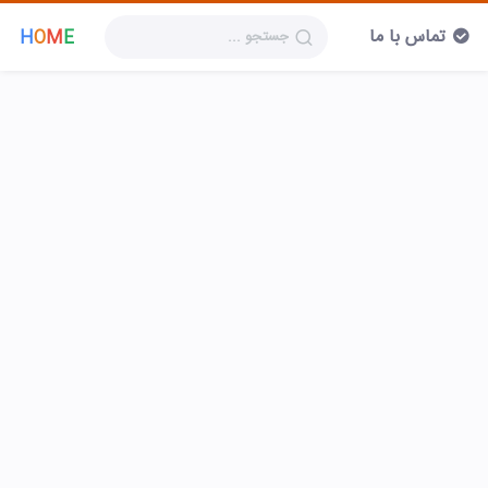
تماس با ما
H
O
M
E