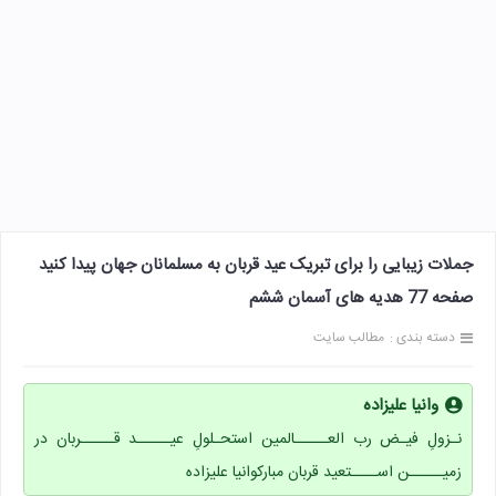
جملات زیبایی را برای تبریک عید قربان به مسلمانان جهان پیدا کنید
صفحه 77 هدیه های آسمان ششم
دسته بندی :
مطالب سایت
وانیا علیزاده
نـزولِ فیـض رب العـــــالمین استحـلولِ عیـــــد قـــــربان در
زمیـــــن اســــتعید قربان مبارکوانیا علیزاده