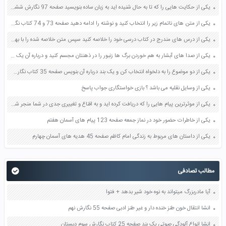
یکی از حکایت هایی را که تا به حال شنیده اید به زبان ساده بنویسید صفحه 97 نگارش ششم دبستان
یکی از متن های ناتمام زیر را انتخاب کنید و نوشته را ادامه دهید صفحه 73 و 74 کتاب نگارش فارسی پنجم دبستان
یکی از درس های مندرج در کتاب درسی خود را خلاصه کنید سپس متن خلاصه شده را با بهره گیری از روش های دسته بندی نمودار جدول نقشه مفهومی نشان دهید صفحه 118 نگارش یازدهم
یکی از صدا های آبشار به هم خوردن برگ ها زنبور را در ذهنتان مجسم کنید و درباره آن یک بند بنویسید صفحه 11 نگارش پنجم
یکی از دو موضوع را به دلخواه انتخاب کن و یک بند درباره آن بنویس صفحه 35 کتاب نگارش فارسی سوم
یکی از وسایل نقلیه می باشد ؟ بازی خواستگاری جواب پاسخ
یکی از موثرترین پیام هایی را که دریافت کرده اید و به اقناع و تغییری جدی در شما منجر شده است برسی کنید و علت این تاثیر گذاری قابل توجه را بنویسید صفحه 52 تفکر و سواد رسانه ای دهم
یکی از خاطرات حضور خود در نماز جمعه صفحه 123 پیام های آسمان هفتم
یکی از داستان های مربوط به زندگی امام کاظم صفحه 45 هدیه های آسمان چهارم
مطالب تصادفی
آیا مادربزرگ میتواند به نوه خود شیر بدهد + فتوا
انشا انتقال خون طنز خنده دار و غیر طنز ادبی صفحه 55 نگارش نهم
انشا انواع آلودگی صوتی یک بند صفحه 25 کتاب نگارش سوم دبستان