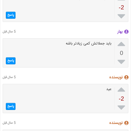
-2

پاسخ
بهار
5 سال قبل

باید جملاتش کمی زیادتر باشه
0

پاسخ
نویسنده
5 سال قبل

عید
-2

پاسخ
نویسنده
5 سال قبل