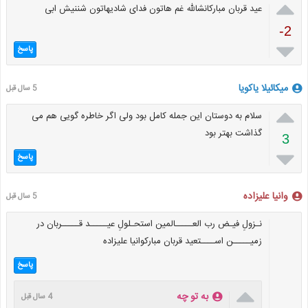

عید قربان مبارکانشالله غم هاتون فدای شادیهاتون شننیش ابی
-2

پاسخ
میکائیلا یاکویا
5 سال قبل

سلام به دوستان این جمله کامل بود ولی اگر خاطره گویی هم می
گذاشت بهتر بود
3

پاسخ
وانیا علیزاده
5 سال قبل
نـزولِ فیـض رب العـــــالمین استحـلولِ عیـــــد قـــــربان در
زمیـــــن اســــتعید قربان مبارکوانیا علیزاده
پاسخ

به تو چه
4 سال قبل