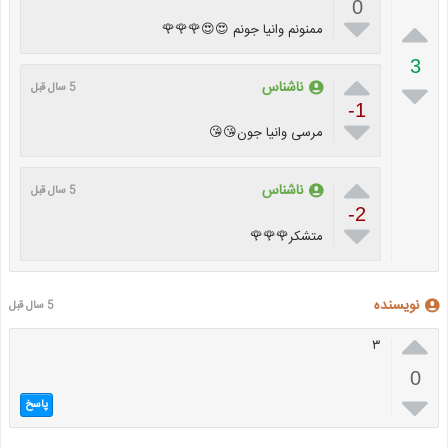
0


ممنونم وانیا جونم 😍😍🌹🌹🌹
3


ناشناس
5 سال قبل
-1

مرسی وانیا جون😘😘

ناشناس
5 سال قبل
-2

متشکر🌹🌹🌹
نویسنده
5 سال قبل

۳
0

پاسخ