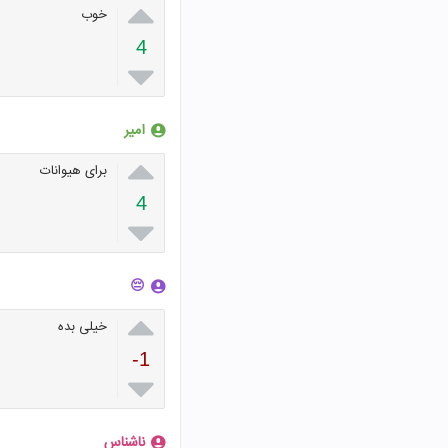

خوب
4

امیر

برای هیوانات
4

😔

خیلی بده
-1

ناشناس