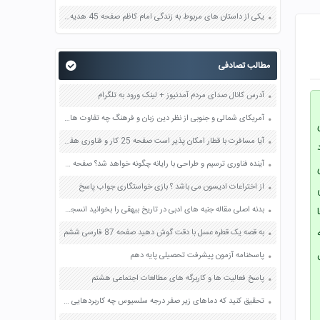
یکی از داستان های مربوط به زندگی امام کاظم صفحه 45 هدیه های آسمان چهارم
مطالب تصادفی
آدرس کانال صدای مردم آمدنیوز + لینک ورود به تلگرام
آمریکای شمالی و جنوبی از نظر دین زبان و فرهنگ چه تفاوت هایی دارند؟ صفحه 159 مطالعات اجتماعی هشتم
آیا مسافرت با قطار امکان پذیر است صفحه 25 کار و فناوری هفتم
آینده فناوری ترسیم و طراحی با رایانه چگونه خواهد شد؟ صفحه 14 کار و فناوری نهم
از اختراعات ادیسون می باشد ؟ بازی خواستگاری جواب پاسخ
بدنه اصلی مقاله جنبه های ادبی در تاریخ بیهقی را بخوانید انسجام و پیوستگی بندها را تحلیل کنید صفحه 87 نگارش دوازدهم
به قصه یک قطره عسل با دقت گوش دهید صفحه 87 فارسی ششم
پاسخنامه آزمون پیشرفت تحصیلی پایه دهم
پاسخ فعالیت ها و کاربرگه های مطالعات اجتماعی هشتم
تحقیق کنید که دماهای زیر صفر درجه سلسیوس چه کاربردهایی در صنعت و پزشکی دارد و چگونه به این دماها می رسند صفحه 141 آزمایشگاه علوم تجربی دهم