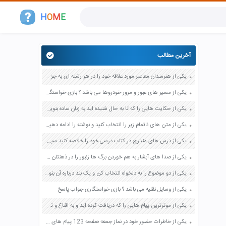
H
O
M
E
آخرین مطالب
یکی از هنرمندان معاصر مورد علاقه خود را در هر رشته ای به جز عکاسی صفحه 69 فرهنگ و هنر نهم
یکی از مسیر های عبور و مرور خودروها می باشد ؟ بازی خواستگاری جواب پاسخ
یکی از حکایت هایی را که تا به حال شنیده اید به زبان ساده بنویسید صفحه 97 نگارش ششم دبستان
یکی از متن های ناتمام زیر را انتخاب کنید و نوشته را ادامه دهید صفحه 73 و 74 کتاب نگارش فارسی پنجم دبستان
یکی از درس های مندرج در کتاب درسی خود را خلاصه کنید سپس متن خلاصه شده را با بهره گیری از روش های دسته بندی نمودار جدول نقشه مفهومی نشان دهید صفحه 118 نگارش یازدهم
یکی از صدا های آبشار به هم خوردن برگ ها زنبور را در ذهنتان مجسم کنید و درباره آن یک بند بنویسید صفحه 11 نگارش پنجم
یکی از دو موضوع را به دلخواه انتخاب کن و یک بند درباره آن بنویس صفحه 35 کتاب نگارش فارسی سوم
یکی از وسایل نقلیه می باشد ؟ بازی خواستگاری جواب پاسخ
یکی از موثرترین پیام هایی را که دریافت کرده اید و به اقناع و تغییری جدی در شما منجر شده است برسی کنید و علت این تاثیر گذاری قابل توجه را بنویسید صفحه 52 تفکر و سواد رسانه ای دهم
یکی از خاطرات حضور خود در نماز جمعه صفحه 123 پیام های آسمان هفتم