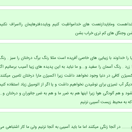
هست ومابایدازنعمت های خدامواظبت کنیم وبایددفترهایمان رااسراف نکنیم
شن وجنگل های کم تری خراب بشن
ا را خداوند با زیبایی های خاصی آفریده است مثلا رنگ برگ درختان را سبز . رنگ
زرد . رنگ آسمان را سفید و….و ما نباید به این پدیده های زیبا آسیب برسانیم اگر
کسیژن کافی در دنیا وجود نخواهد داشت زیرا اکسیژن مارا درختان تامین میکنند.
 دیگر آب تمیزی برای نوشیدن نخواهیم داشت و یا اگر از اتومبیل زیاد استفاده کنیم
د و هم آلودگی هوا زیرا اینها هم به ضرر ما و هم به ضرر جانوران و درختان و….
ه به محیط زیست آسیبی نزنیم
..... در آنجا زنگی میکنند اما ما باید آسیبی به آنجا نزنیم ولی ما کار اشتباهی می