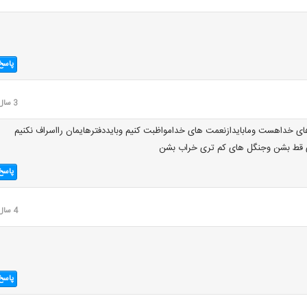
پاسخ
3 سال قبل
ی خداهست ومابایدازنعمت های خدامواظبت کنیم وبایددفترهایمان رااسراف نکنیم
 قط بشن وجنگل های کم تری خراب بشن
پاسخ
4 سال قبل
پاسخ