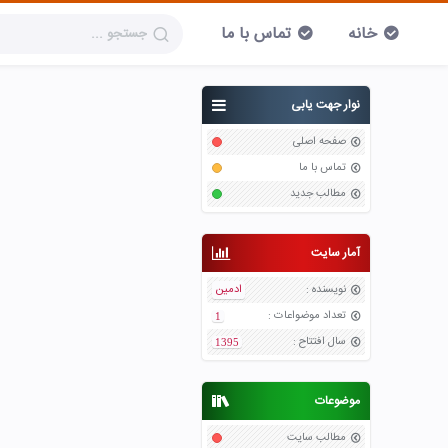
خانه
تماس با ما
نوار جهت یابی
صفحه اصلی
تماس با ما
مطالب جدید
آمار سایت
نویسنده
:
ادمین
تعداد موضواعات
:
1
سال افتتاح
:
1395
موضوعات
مطالب سایت