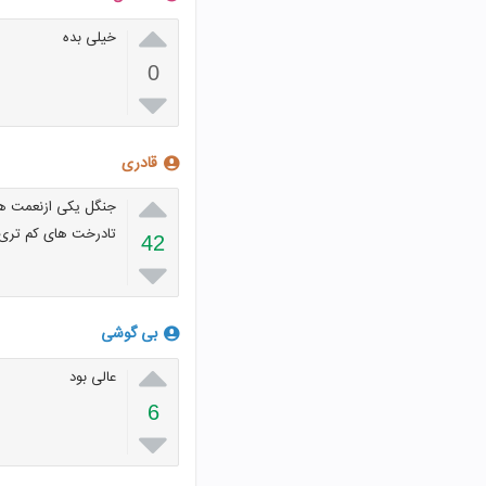

خیلی بده
0

قادری

جنگل یکی ازنعمت ها
تادرخت های کم تری
42

بی گوشی

عالی بود
6
