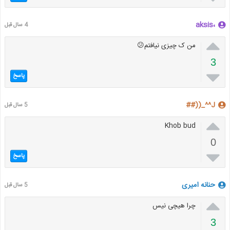
،aksis
4 سال قبل

من ک چیزی نیافتم😕
3

پاسخ
J^^_((##
5 سال قبل

Khob bud
0

پاسخ
حنانه امیری
5 سال قبل

چرا هیچی نیس
3