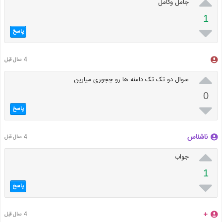

جامل وکامل
1

پاسخ
4 سال قبل

سوال دو تک تک دامنه ها رو چجوری میارین
0

پاسخ
ناشناس
4 سال قبل

جواب
1

پاسخ
+
4 سال قبل