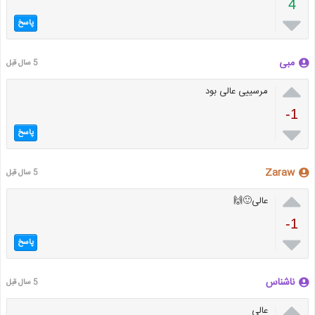
4

پاسخ
مبی
5 سال قبل

مرسییی عالی بود
-1

پاسخ
Zaraw
5 سال قبل

عالی🙂🙌
-1

پاسخ
ناشناس
5 سال قبل

عالی