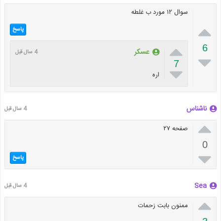
سوال ۱۲ مورد ب غلطه

پاسخ

6
عسکر
4 سال قبل

7

اره
ناشناس
4 سال قبل

صفحه ۲۷
0

پاسخ
Sea
4 سال قبل

ممنون بابت زحمات