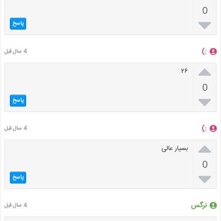
0

پاسخ
:)
4 سال قبل

۲۶
0

پاسخ
:)
4 سال قبل

بسیار عالی
0

پاسخ
نرگس
4 سال قبل