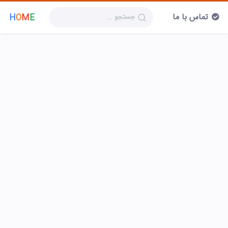
تماس با ما
H
O
M
E