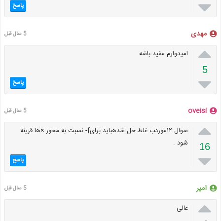

پاسخ
مهدی
5 سال قبل

امیدوارم مفید باشه
5

پاسخ
oveisi
5 سال قبل

سوال ۱۲موردب غلط حل شدهباید برایf- نسبت به محور ×ها قرینه
شود .
16

پاسخ
امیر
5 سال قبل

عالی