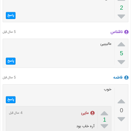
2

پاسخ
ناشناس
5 سال قبل

عالیییی
5

پاسخ
فاطمه
5 سال قبل
خوب

پاسخ

0
مایی
4 سال قبل

1

آره خاب بود