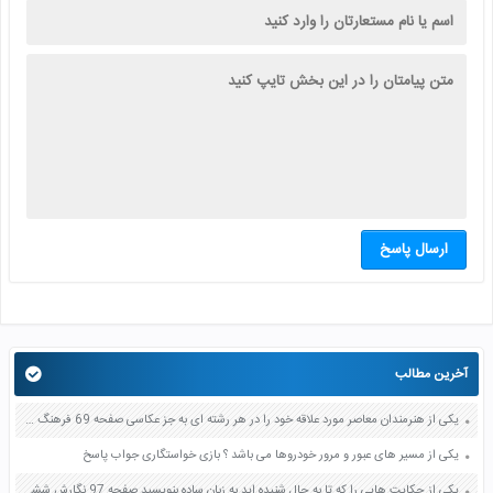
ارسال پاسخ
آخرین مطالب
یکی از هنرمندان معاصر مورد علاقه خود را در هر رشته ای به جز عکاسی صفحه 69 فرهنگ و هنر نهم
یکی از مسیر های عبور و مرور خودروها می باشد ؟ بازی خواستگاری جواب پاسخ
یکی از حکایت هایی را که تا به حال شنیده اید به زبان ساده بنویسید صفحه 97 نگارش ششم دبستان