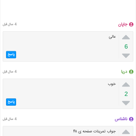
جاپان
4 سال قبل

عالی
6

پاسخ
دریا
4 سال قبل

خوب
2

پاسخ
ناشناس
4 سال قبل

جواب تمرینات صفحه ی ۴۸