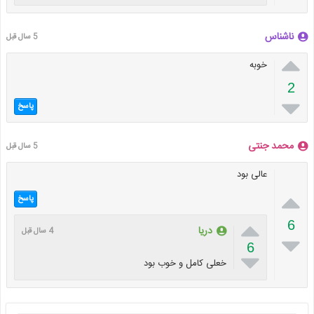
ناشناس
5 سال قبل

خوبه
2

پاسخ
محمد جنتی
5 سال قبل
عالی بود

پاسخ

6
دریا
4 سال قبل

6

خعلی کامل و خوب بود