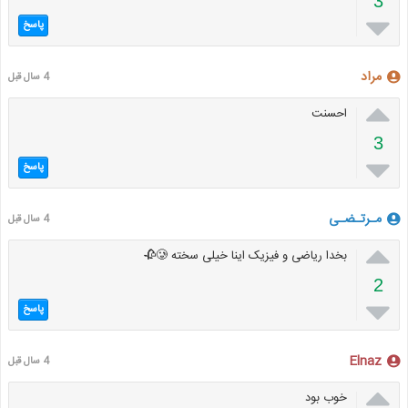
3

پاسخ
مراد
4 سال قبل

احسنت
3

پاسخ
مـرتـضـی
4 سال قبل

بخدا ریاضی و فیزیک اینا خیلی سخته 🥲🥀
2

پاسخ
Elnaz
4 سال قبل

خوب بود