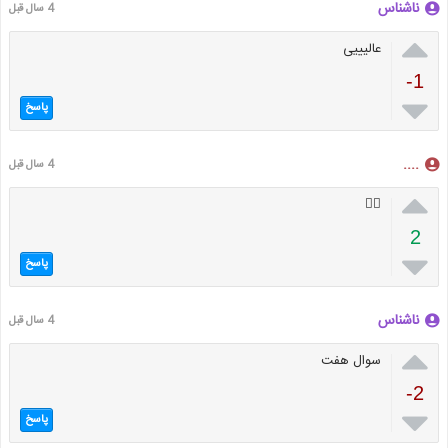
ناشناس
4 سال قبل

عالیییی
-1

پاسخ
....
4 سال قبل

👌🏻
2

پاسخ
ناشناس
4 سال قبل

سوال هفت
-2

پاسخ