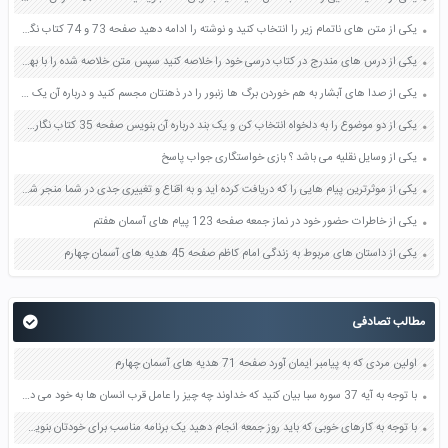
یکی از متن های ناتمام زیر را انتخاب کنید و نوشته را ادامه دهید صفحه 73 و 74 کتاب نگارش فارسی پنجم دبستان
یکی از درس های مندرج در کتاب درسی خود را خلاصه کنید سپس متن خلاصه شده را با بهره گیری از روش های دسته بندی نمودار جدول نقشه مفهومی نشان دهید صفحه 118 نگارش یازدهم
یکی از صدا های آبشار به هم خوردن برگ ها زنبور را در ذهنتان مجسم کنید و درباره آن یک بند بنویسید صفحه 11 نگارش پنجم
یکی از دو موضوع را به دلخواه انتخاب کن و یک بند درباره آن بنویس صفحه 35 کتاب نگارش فارسی سوم
یکی از وسایل نقلیه می باشد ؟ بازی خواستگاری جواب پاسخ
یکی از موثرترین پیام هایی را که دریافت کرده اید و به اقناع و تغییری جدی در شما منجر شده است برسی کنید و علت این تاثیر گذاری قابل توجه را بنویسید صفحه 52 تفکر و سواد رسانه ای دهم
یکی از خاطرات حضور خود در نماز جمعه صفحه 123 پیام های آسمان هفتم
یکی از داستان های مربوط به زندگی امام کاظم صفحه 45 هدیه های آسمان چهارم
مطالب تصادفی
اولین مردی که به پیامبر ایمان آورد صفحه 71 هدیه های آسمان چهارم
با توجه به آیه 37 سوره سبا بیان کنید که خداوند چه چیز را عامل قرب انسان ها به خود می داند صفحه 24 دین و زندگی دهم
با توجه به کارهای خوبی که باید روز جمعه انجام دهید یک برنامه مناسب برای خودتان بنویسید صفحه 50 هدیه های آسمان پنجم