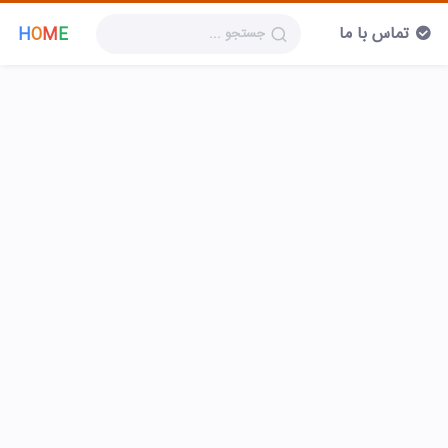
تماس با ما
H
O
M
E