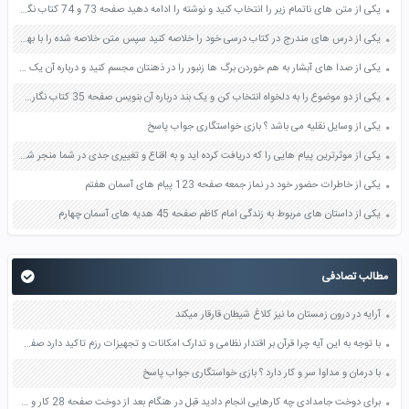
یکی از متن های ناتمام زیر را انتخاب کنید و نوشته را ادامه دهید صفحه 73 و 74 کتاب نگارش فارسی پنجم دبستان
یکی از درس های مندرج در کتاب درسی خود را خلاصه کنید سپس متن خلاصه شده را با بهره گیری از روش های دسته بندی نمودار جدول نقشه مفهومی نشان دهید صفحه 118 نگارش یازدهم
یکی از صدا های آبشار به هم خوردن برگ ها زنبور را در ذهنتان مجسم کنید و درباره آن یک بند بنویسید صفحه 11 نگارش پنجم
یکی از دو موضوع را به دلخواه انتخاب کن و یک بند درباره آن بنویس صفحه 35 کتاب نگارش فارسی سوم
یکی از وسایل نقلیه می باشد ؟ بازی خواستگاری جواب پاسخ
یکی از موثرترین پیام هایی را که دریافت کرده اید و به اقناع و تغییری جدی در شما منجر شده است برسی کنید و علت این تاثیر گذاری قابل توجه را بنویسید صفحه 52 تفکر و سواد رسانه ای دهم
یکی از خاطرات حضور خود در نماز جمعه صفحه 123 پیام های آسمان هفتم
یکی از داستان های مربوط به زندگی امام کاظم صفحه 45 هدیه های آسمان چهارم
مطالب تصادفی
آرایه در درون زمستان ما نیز کلاغ شیطان قارقار میکند
با توجه به این آیه چرا قرآن بر اقتدار نظامی و تدارک امکانات و تجهیزات رزم تاکید دارد صفحه 14 آمادگی دفاعی دهم
با درمان و مداوا سر و کار دارد ؟ بازی خواستگاری جواب پاسخ
برای دوخت جامدادی چه کارهایی انجام دادید قبل در هنگام بعد از دوخت صفحه 28 کار و فناوری ششم