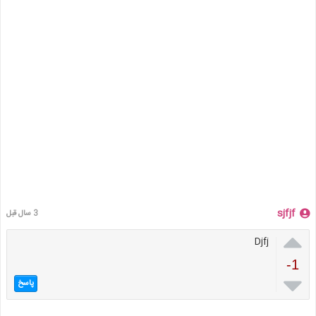
sjfjf
3 سال قبل

Djfj
-1

پاسخ