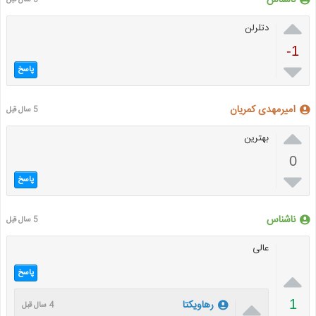

دتلرلن
-1

پاسخ
امیرمهدی کمریان
5 سال قبل

بهترین
0

پاسخ
ناشناس
5 سال قبل
عالی

پاسخ

1
رهاویکتا
4 سال قبل