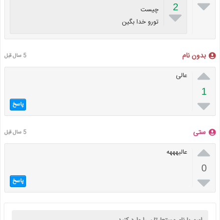

2
چیست

تورو خدا بگین
بدون نام
5 سال قبل

عالی
1

پاسخ
ستی
5 سال قبل

عالیهههه
0

پاسخ